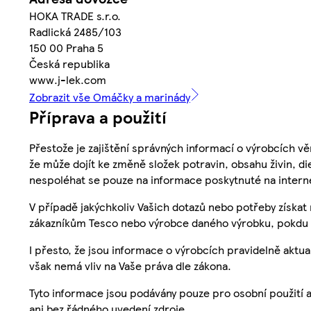
HOKA TRADE s.r.o.
Radlická 2485/103
150 00 Praha 5
Česká republika
www.j-lek.com
Zobrazit vše Omáčky a marinády
Příprava a použití
Přestože je zajištění správných informací o výrobcích vě
že může dojít ke změně složek potravin, obsahu živin, di
nespoléhat se pouze na informace poskytnuté na intern
V případě jakýchkoliv Vašich dotazů nebo potřeby získat
zákazníkům Tesco nebo výrobce daného výrobku, pokdu 
I přesto, že jsou informace o výrobcích pravidelně akt
však nemá vliv na Vaše práva dle zákona.
Tyto informace jsou podávány pouze pro osobní použití 
ani bez řádného uvedení zdroje.