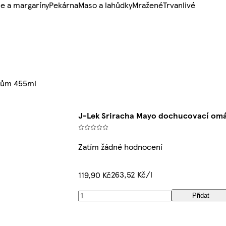
e a margaríny
Pekárna
Maso a lahůdky
Mražené
Trvanlivé
mům 455ml
J-Lek Sriracha Mayo dochucovací om
Zatím žádné hodnocení
263,52 Kč/l
119,90 Kč
Přidat