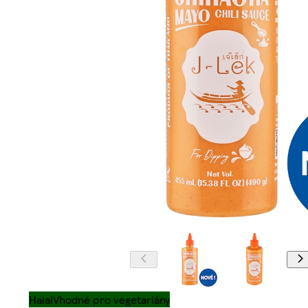
Halal
Vhodné pro vegetariány