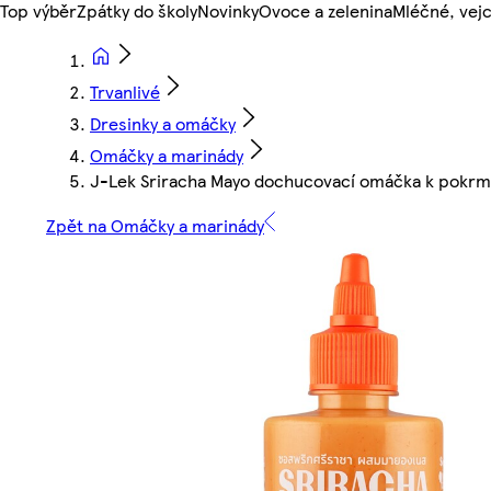
Top výběr
Zpátky do školy
Novinky
Ovoce a zelenina
Mléčné, vejc
Trvanlivé
Dresinky a omáčky
Omáčky a marinády
J-Lek Sriracha Mayo dochucovací omáčka k pokr
Zpět na Omáčky a marinády