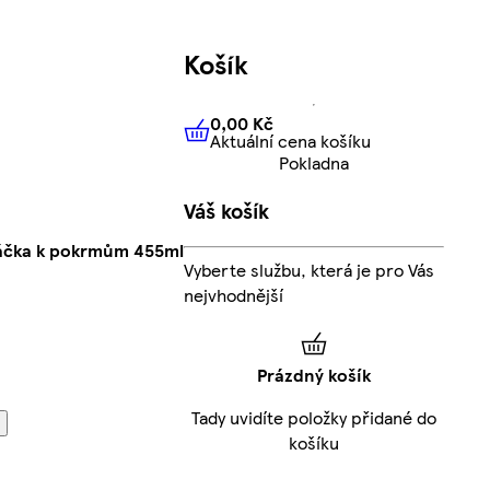
Košík
0,00 Kč
Aktuální cena košíku
0,00 Kč
Aktuální cena košíku
Pokladna
Váš košík
áčka k pokrmům 455ml
Vyberte službu, která je pro Vás
nejvhodnější
Prázdný košík
Tady uvidíte položky přidané do
košíku