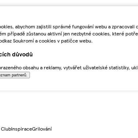
kies, abychom zajistili správné fungování webu a zpracovali 
ém případě zůstanou aktivní jen nezbytné cookies, které pot
odkaz Soukromí a cookies v patičce webu.
ících důvodů
azeného obsahu a reklamy, vytvářet uživatelské statistiky, uk
znam partnerů.
 Club
Inspirace
Grilování