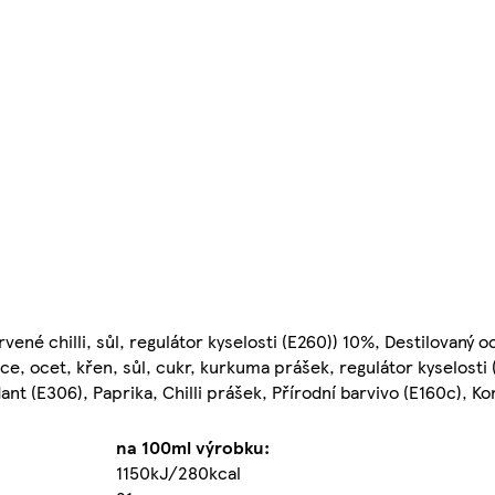
rvené chilli, sůl, regulátor kyselosti (E260)) 10%, Destilovaný 
e, ocet, křen, sůl, cukr, kurkuma prášek, regulátor kyselosti (
dant (E306), Paprika, Chilli prášek, Přírodní barvivo (E160c), K
na 100ml výrobku:
1150kJ/280kcal