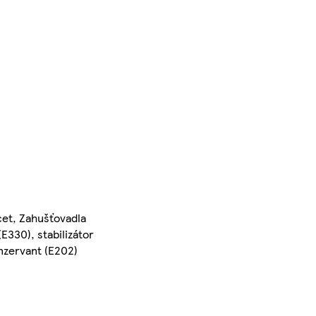
ocet, Zahušťovadla
E330), stabilizátor
onzervant (E202)