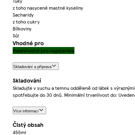
Tuky
z toho nasycené mastné kyseliny
Sacharidy
z toho cukry
Bílkoviny
Sůl
Vhodné pro
Halal
Vhodné pro vegetariány
Skladování a příprava
Skladování
Skladujte v suchu a temnu odděleně od látek s výraznými 
spotřebujte do 30 dnů. Minimální trvanlivost do: Uveden
Více informací
Čistý obsah
455ml