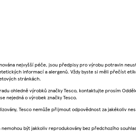
nována nejvyšší péče, jsou předpisy pro výrobu potravin neust
etetických informací a alergenů. Vždy byste si měli přečíst eti
etových stránkách.
 radu ohledně výrobků značky Tesco, kontaktujte prosím Odděl
se nejedná o výrobek značky Tesco.
ualizovány, Tesco nemůže přijmout odpovědnost za jakékoliv ne
a nemohou být jakkoliv reprodukovány bez předchozího souhla