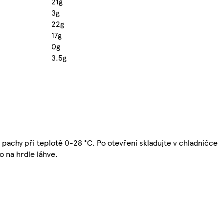
21g
3g
22g
17g
0g
3.5g
pachy při teplotě 0-28 °C. Po otevření skladujte v chladničce 
o na hrdle láhve.