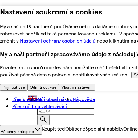
Nastavení soukromí a cookies
My a našich 18 partnerů používáme nebo ukládáme soubory coo
zobrazovat například také personalizovanou reklamu. V opačn
změnit v
Nastavení ochrany osobních údajů
nebo kliknutím na 
My a naši partneři zpracováváme údaje z následuj
Povolením souborů cookies nám umožníte měřit efektivitu zobr
používat přesná data o poloze a identifikovat vaše zařízení.
Se
Přijmout vše
Odmítnout vše
Vlastní nastavení
Přejít na hlavní obsah
English
Můj první nákup
Nápověda
Přeskočit na vyhledávání
Koupit teď
Oblíbené
Speciální nabídky
Online
Všechny kategorie