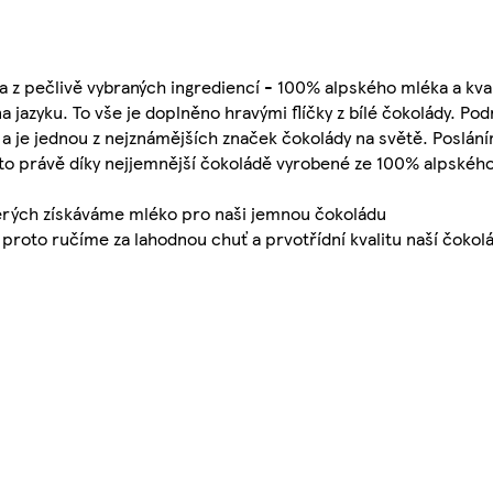
 z pečlivě vybraných ingrediencí - 100% alpského mléka a kval
a jazyku. To vše je doplněno hravými flíčky z bílé čokolády. Po
1 a je jednou z nejznámějších značek čokolády na světě. Poslání
a to právě díky nejjemnější čokoládě vyrobené ze 100% alpskéh
kterých získáváme mléko pro naši jemnou čokoládu
roto ručíme za lahodnou chuť a prvotřídní kvalitu naší čokolá