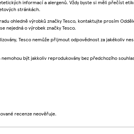
etetických informací a alergenů. Vždy byste si měli přečíst eti
etových stránkách.
 radu ohledně výrobků značky Tesco, kontaktujte prosím Odděl
se nejedná o výrobek značky Tesco.
ualizovány, Tesco nemůže přijmout odpovědnost za jakékoliv ne
a nemohou být jakkoliv reprodukovány bez předchozího souhla
ikované recenze neověřuje.