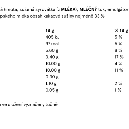
vá hmota, sušená syrovátka (z
MLÉKA
),
MLÉČNÝ
tuk, emulgátor
alpského mléka obsah kakaové sušiny nejméně 33 %
18 g
% 18 g
405 kJ
5 %
97kcal
5 %
5.60 g
8 %
3.40 g
17 %
10.00 g
4 %
10.00 g
11 %
0.30 g
1.10 g
2 %
0.05 g
1 %
ve složení vyznačeny tučně