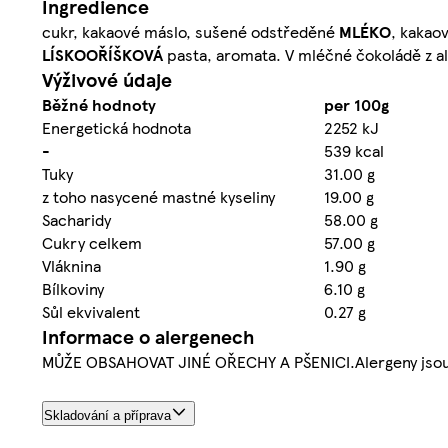
Ingredience
cukr, kakaové máslo, sušené odstředěné
MLÉKO
, kakao
LÍSKOOŘÍŠKOVÁ
pasta, aromata. V mléčné čokoládě z 
Výživové údaje
Běžné hodnoty
per 100g
Energetická hodnota
2252 kJ
-
539 kcal
Tuky
31.00 g
z toho nasycené mastné kyseliny
19.00 g
Sacharidy
58.00 g
Cukry celkem
57.00 g
Vláknina
1.90 g
Bílkoviny
6.10 g
Sůl ekvivalent
0.27 g
Informace o alergenech
MŮŽE OBSAHOVAT JINÉ OŘECHY A PŠENICI.Alergeny jsou 
Skladování a příprava