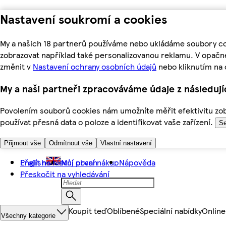
Nastavení soukromí a cookies
My a našich 18 partnerů používáme nebo ukládáme soubory coo
zobrazovat například také personalizovanou reklamu. V opačn
změnit v
Nastavení ochrany osobních údajů
nebo kliknutím na 
My a naši partneři zpracováváme údaje z následuj
Povolením souborů cookies nám umožníte měřit efektivitu zobr
používat přesná data o poloze a identifikovat vaše zařízení.
Se
Přijmout vše
Odmítnout vše
Vlastní nastavení
Přejít na hlavní obsah
English
Můj první nákup
Nápověda
Přeskočit na vyhledávání
Koupit teď
Oblíbené
Speciální nabídky
Online
Všechny kategorie