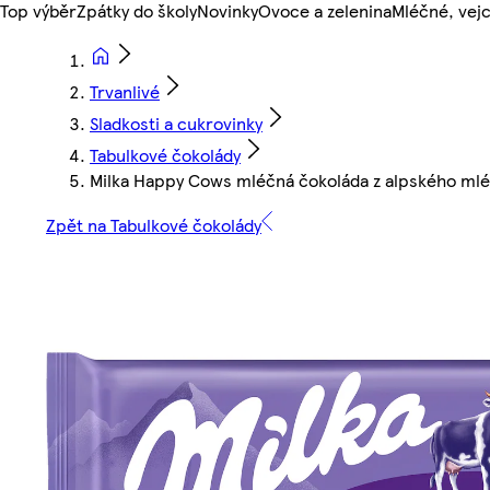
Top výběr
Zpátky do školy
Novinky
Ovoce a zelenina
Mléčné, vejc
Trvanlivé
Sladkosti a cukrovinky
Tabulkové čokolády
Milka Happy Cows mléčná čokoláda z alpského mlék
Zpět na Tabulkové čokolády