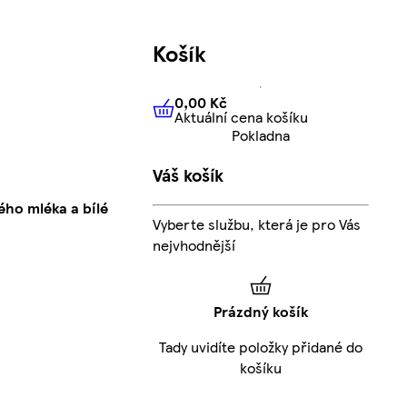
Košík
0,00 Kč
Aktuální cena košíku
0,00 Kč
Aktuální cena košíku
Pokladna
Váš košík
ho mléka a bílé
Vyberte službu, která je pro Vás
nejvhodnější
Prázdný košík
Tady uvidíte položky přidané do
košíku