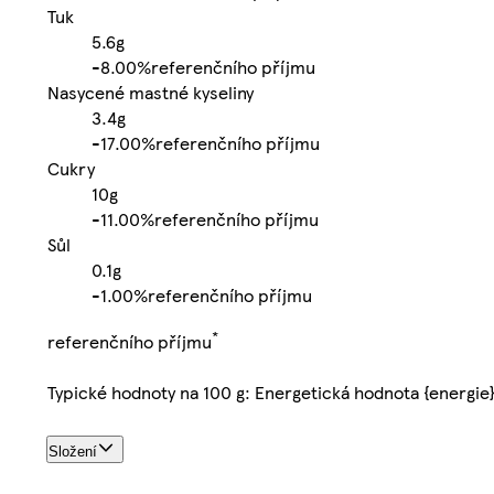
Tuk
5.6g
-
8.00%
referenčního příjmu
Nasycené mastné kyseliny
3.4g
-
17.00%
referenčního příjmu
Cukry
10g
-
11.00%
referenčního příjmu
Sůl
0.1g
-
1.00%
referenčního příjmu
*
referenčního příjmu
Typické hodnoty na 100 g: Energetická hodnota {energie
Složení