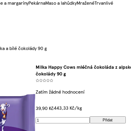
e a margaríny
Pekárna
Maso a lahůdky
Mražené
Trvanlivé
a a bílé čokolády 90 g
Milka Happy Cows mléčná čokoláda z alpské
čokolády 90 g
Zatím žádné hodnocení
443,33 Kč/kg
39,90 Kč
Přidat