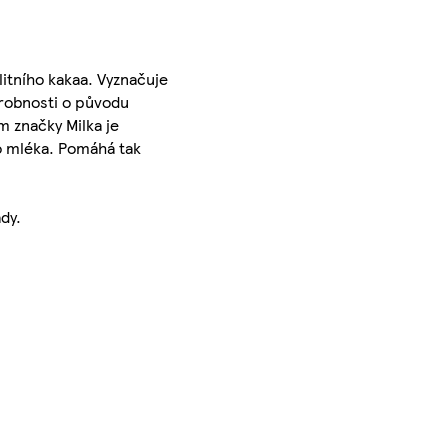
itního kakaa. Vyznačuje
drobnosti o původu
m značky Milka je
o mléka. Pomáhá tak
dy.