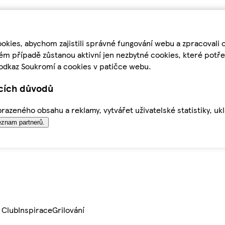
kies, abychom zajistili správné fungování webu a zpracovali 
ém případě zůstanou aktivní jen nezbytné cookies, které pot
odkaz Soukromí a cookies v patičce webu.
ících důvodů
azeného obsahu a reklamy, vytvářet uživatelské statistiky, uk
znam partnerů.
 Club
Inspirace
Grilování