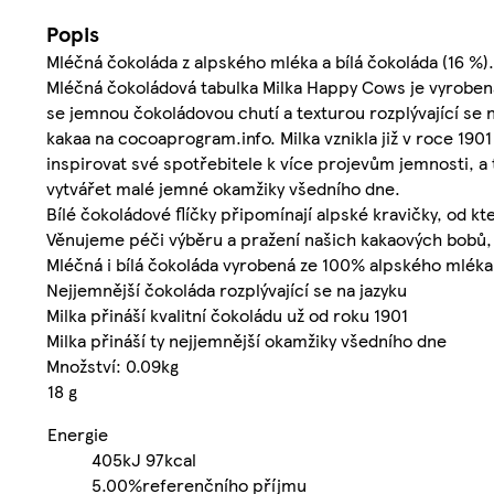
Popis
Mléčná čokoláda z alpského mléka a bílá čokoláda (16 %).
Mléčná čokoládová tabulka Milka Happy Cows je vyrobena
se jemnou čokoládovou chutí a texturou rozplývající se n
kakaa na cocoaprogram.info. Milka vznikla již v roce 190
inspirovat své spotřebitele k více projevům jemnosti, 
vytvářet malé jemné okamžiky všedního dne.
Bílé čokoládové flíčky připomínají alpské kravičky, od 
Věnujeme péči výběru a pražení našich kakaových bobů, p
Mléčná i bílá čokoláda vyrobená ze 100% alpského mléka
Nejjemnější čokoláda rozplývající se na jazyku
Milka přináší kvalitní čokoládu už od roku 1901
Milka přináší ty nejjemnější okamžiky všedního dne
Množství: 0.09kg
18 g
Energie
405kJ
97kcal
5.00%
referenčního příjmu