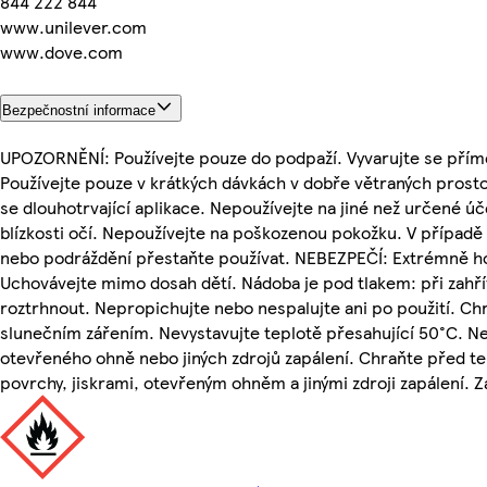
844 222 844
www.unilever.com
www.dove.com
Bezpečnostní informace
UPOZORNĚNÍ: Používejte pouze do podpaží. Vyvarujte se pří
Používejte pouze v krátkých dávkách v dobře větraných prosto
se dlouhotrvající aplikace. Nepoužívejte na jiné než určené úče
blízkosti očí. Nepoužívejte na poškozenou pokožku. V případě 
nebo podráždění přestaňte používat. NEBEZPEČÍ: Extrémně ho
Uchovávejte mimo dosah dětí. Nádoba je pod tlakem: při zahř
roztrhnout. Nepropichujte nebo nespalujte ani po použití. Ch
slunečním zářením. Nevystavujte teplotě přesahující 50°C. Ne
otevřeného ohně nebo jiných zdrojů zapálení. Chraňte před t
povrchy, jiskrami, otevřeným ohněm a jinými zdroji zapálení. Z