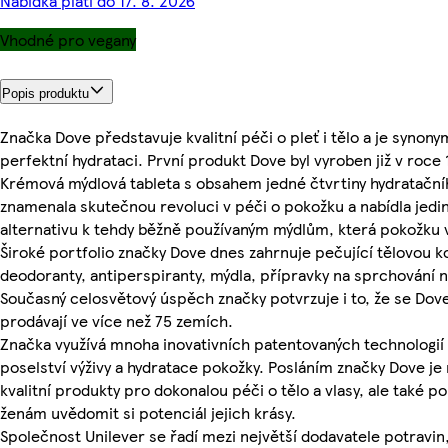
Nabídka platí do 17. 8. 2026
Vhodné pro vegany
Popis produktu
Značka Dove představuje kvalitní péči o pleť i tělo a je syno
perfektní hydrataci. První produkt Dove byl vyroben již v roce 
Krémová mýdlová tableta s obsahem jedné čtvrtiny hydratačn
znamenala skutečnou revoluci v péči o pokožku a nabídla jed
alternativu k tehdy běžně používaným mýdlům, která pokožku 
Široké portfolio značky Dove dnes zahrnuje pečující tělovou 
deodoranty, antiperspiranty, mýdla, přípravky na sprchování 
Současný celosvětový úspěch značky potvrzuje i to, že se Dov
prodávají ve více než 75 zemích.
Značka využívá mnoha inovativních patentovaných technologií a
poselství výživy a hydratace pokožky. Posláním značky Dove je
kvalitní produkty pro dokonalou péči o tělo a vlasy, ale také 
ženám uvědomit si potenciál jejich krásy.
Společnost Unilever se řadí mezi největší dodavatele potravin