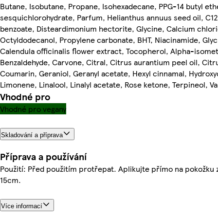
Butane, Isobutane, Propane, Isohexadecane, PPG-14 butyl et
sesquichlorohydrate, Parfum, Helianthus annuus seed oil, C12-
benzoate, Disteardimonium hectorite, Glycine, Calcium chlori
Octyldodecanol, Propylene carbonate, BHT, Niacinamide, Glycin
Calendula officinalis flower extract, Tocopherol, Alpha-isomet
Benzaldehyde, Carvone, Citral, Citrus aurantium peel oil, Citru
Coumarin, Geraniol, Geranyl acetate, Hexyl cinnamal, Hydroxyc
Limonene, Linalool, Linalyl acetate, Rose ketone, Terpineol, Van
Vhodné pro
Vhodné pro vegany
Skladování a příprava
Příprava a používání
Použití: Před použitím protřepat. Aplikujte přímo na pokožku 
15cm.
Více informací