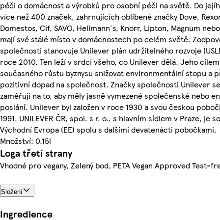
péči o domácnost a výrobků pro osobní péči na světě. Do jejíh
více než 400 značek, zahrnujících oblíbené značky Dove, Rexo
Domestos, Cif, SAVO, Hellmann's, Knorr, Lipton, Magnum nebo 
mají své stálé místo v domácnostech po celém světě. Zodpov
společnosti stanovuje Unilever plán udržitelného rozvoje (USL
roce 2010. Ten leží v srdci všeho, co Unilever dělá. Jeho cílem 
současného růstu byznysu snižovat environmentální stopu a p
pozitivní dopad na společnost. Značky společnosti Unilever se
zaměřují na to, aby měly jasně vymezené společenské nebo e
poslání. Unilever byl založen v roce 1930 a svou českou pobočk
1991. UNILEVER ČR, spol. s r. o., s hlavním sídlem v Praze, je s
Východní Evropa (EE) spolu s dalšími devatenácti pobočkami.
Množství: 0.15l
Loga třetí strany
Vhodné pro vegany, Zelený bod, PETA Vegan Approved Test-fre
Složení
Ingredience