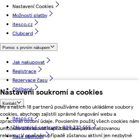
Nastavení Cookies
Možnosti platby
itesco.cz
Clubcard
Pomoc s prvním nákupem
Jak nakupovat
Registrace
Rezervace času
Oblíbené
Nastavení soukromí a cookies
Kontakt
My a našich 18 partnerů používáme nebo ukládáme soubory
cookies, abychom zajistili správné fungování webu a
itesco.cz
zpracovali osobní údaje. Povolením použití všech cookies nám
Zákaznické centrum - 800 222 555
umožníte zobrazovat například také personalizovanou
reklamu. V opačném případě zůstanou aktivní jen nezbytné
Naše obchody