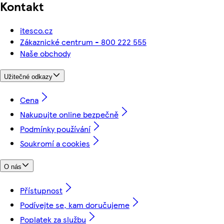
Kontakt
itesco.cz
Zákaznické centrum - 800 222 555
Naše obchody
Užitečné odkazy
Cena
Nakupujte online bezpečně
Podmínky používání
Soukromí a cookies
O nás
Přístupnost
Podívejte se, kam doručujeme
Poplatek za službu