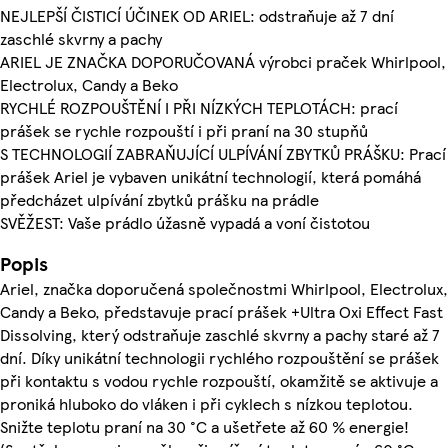
NEJLEPŠÍ ČISTICÍ ÚČINEK OD ARIEL: odstraňuje až 7 dní
zaschlé skvrny a pachy
ARIEL JE ZNAČKA DOPORUČOVANÁ výrobci praček Whirlpool,
Electrolux, Candy a Beko
RYCHLÉ ROZPOUŠTĚNÍ I PŘI NÍZKÝCH TEPLOTÁCH: prací
prášek se rychle rozpouští i při praní na 30 stupňů
S TECHNOLOGIÍ ZABRAŇUJÍCÍ ULPÍVÁNÍ ZBYTKŮ PRÁŠKU: Prací
prášek Ariel je vybaven unikátní technologií, která pomáhá
předcházet ulpívání zbytků prášku na prádle
SVĚŽEST: Vaše prádlo úžasně vypadá a voní čistotou
Popis
Ariel, značka doporučená společnostmi Whirlpool, Electrolux,
Candy a Beko, představuje prací prášek +Ultra Oxi Effect Fast
Dissolving, který odstraňuje zaschlé skvrny a pachy staré až 7
dní. Díky unikátní technologii rychlého rozpouštění se prášek
při kontaktu s vodou rychle rozpouští, okamžitě se aktivuje a
proniká hluboko do vláken i při cyklech s nízkou teplotou.
Snižte teplotu praní na 30 °C a ušetřete až 60 % energie!