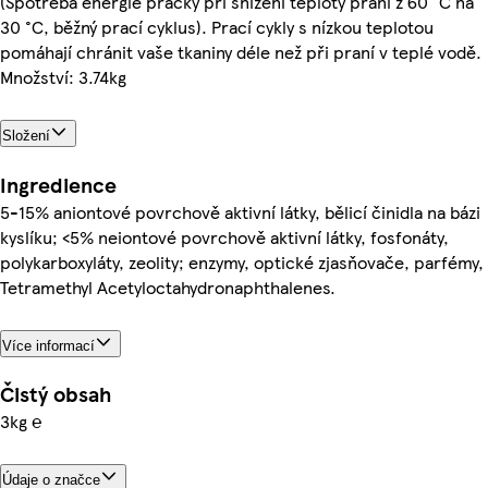
(Spotřeba energie pračky při snížení teploty praní z 60 °C na
30 °C, běžný prací cyklus). Prací cykly s nízkou teplotou
pomáhají chránit vaše tkaniny déle než při praní v teplé vodě.
Množství: 3.74kg
Složení
Ingredience
5-15% aniontové povrchově aktivní látky, bělicí činidla na bázi
kyslíku; <5% neiontové povrchově aktivní látky, fosfonáty,
polykarboxyláty, zeolity; enzymy, optické zjasňovače, parfémy,
Tetramethyl Acetyloctahydronaphthalenes.
Více informací
Čistý obsah
3kg ℮
Údaje o značce