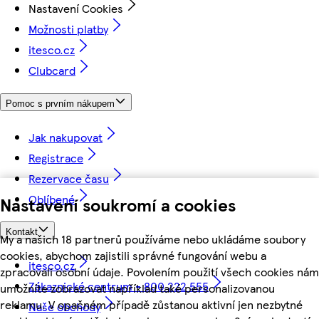
Nastavení Cookies
Možnosti platby
itesco.cz
Clubcard
Pomoc s prvním nákupem
Jak nakupovat
Registrace
Rezervace času
Oblíbené
Nastavení soukromí a cookies
Kontakt
My a našich 18 partnerů používáme nebo ukládáme soubory
cookies, abychom zajistili správné fungování webu a
itesco.cz
zpracovali osobní údaje. Povolením použití všech cookies nám
Zákaznické centrum - 800 222 555
umožníte zobrazovat například také personalizovanou
reklamu. V opačném případě zůstanou aktivní jen nezbytné
Naše obchody