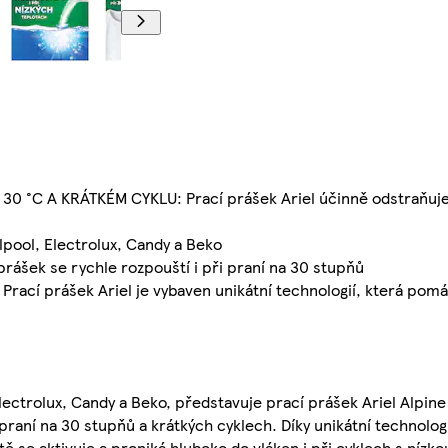
C A KRÁTKÉM CYKLU: Prací prášek Ariel účinně odstraňuje s
ol, Electrolux, Candy a Beko
šek se rychle rozpouští i při praní na 30 stupňů
cí prášek Ariel je vybaven unikátní technologií, která pomá
ectrolux, Candy a Beko, představuje prací prášek Ariel Alpine 
 praní na 30 stupňů a krátkých cyklech. Díky unikátní technolo
ě se aktivuje a proniká hluboko do vláken i při cyklech s nízko