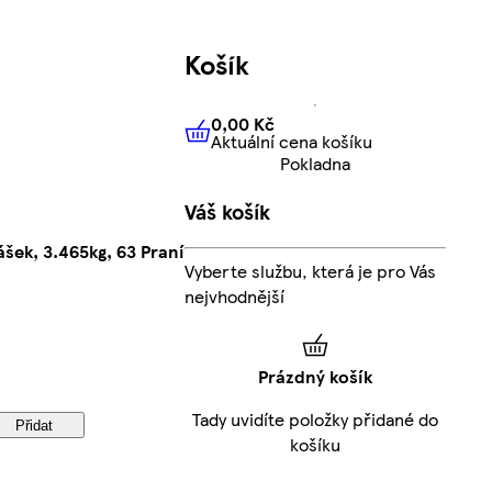
Košík
0,00 Kč
Aktuální cena košíku
0,00 Kč
Aktuální cena košíku
Pokladna
Váš košík
ášek, 3.465kg, 63 Praní
Vyberte službu, která je pro Vás
nejvhodnější
Prázdný košík
Tady uvidíte položky přidané do
Přidat
košíku