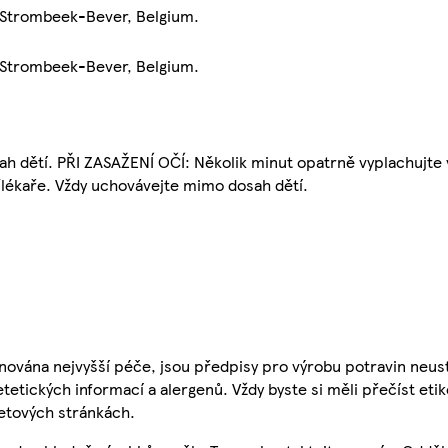
 Strombeek-Bever, Belgium.
 Strombeek-Bever, Belgium.
 dětí. PŘI ZASAŽENÍ OČÍ: Několik minut opatrně vyplachujte v
ékaře. Vždy uchovávejte mimo dosah dětí.
nována nejvyšší péče, jsou předpisy pro výrobu potravin neust
etetických informací a alergenů. Vždy byste si měli přečíst eti
etových stránkách.