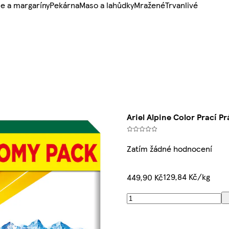
e a margaríny
Pekárna
Maso a lahůdky
Mražené
Trvanlivé
Ariel Alpine Color Prací Pr
Zatím žádné hodnocení
129,84 Kč/kg
449,90 Kč