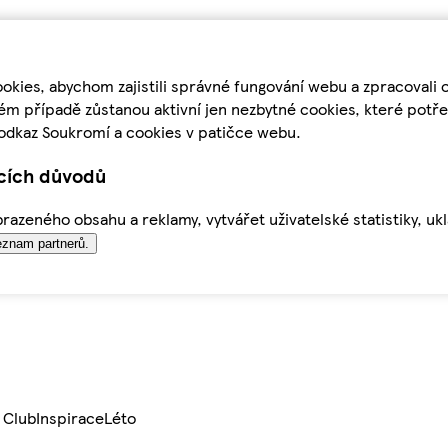
kies, abychom zajistili správné fungování webu a zpracovali 
ém případě zůstanou aktivní jen nezbytné cookies, které pot
odkaz Soukromí a cookies v patičce webu.
ících důvodů
azeného obsahu a reklamy, vytvářet uživatelské statistiky, uk
znam partnerů.
 Club
Inspirace
Léto