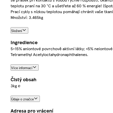
teplotu praní na 30 °C a ušetřete až 60 % energie! (Spotř
Prací cykly s nízkou teplotou pomáhají chránit vaše tkani
Množství: 3.465kg
Složení
Ingredience
5-15% aniontové povrchově aktivní látky; <5% neiontové p
Tetramethyl Acetyloctahydronaphthalenes.
Více informací
Čistý obsah
3kg ℮
Údaje o značce
Adresa pro vrácení