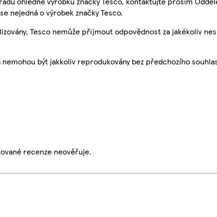
 radu ohledně výrobků značky Tesco, kontaktujte prosím Odděl
se nejedná o výrobek značky Tesco.
ualizovány, Tesco nemůže přijmout odpovědnost za jakékoliv ne
a nemohou být jakkoliv reprodukovány bez předchozího souhla
ikované recenze neověřuje.