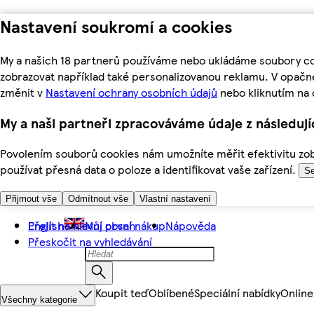
Nastavení soukromí a cookies
My a našich 18 partnerů používáme nebo ukládáme soubory coo
zobrazovat například také personalizovanou reklamu. V opačn
změnit v
Nastavení ochrany osobních údajů
nebo kliknutím na 
My a naši partneři zpracováváme údaje z následuj
Povolením souborů cookies nám umožníte měřit efektivitu zobr
používat přesná data o poloze a identifikovat vaše zařízení.
Se
Přijmout vše
Odmítnout vše
Vlastní nastavení
Přejít na hlavní obsah
English
Můj první nákup
Nápověda
Přeskočit na vyhledávání
Koupit teď
Oblíbené
Speciální nabídky
Online
Všechny kategorie