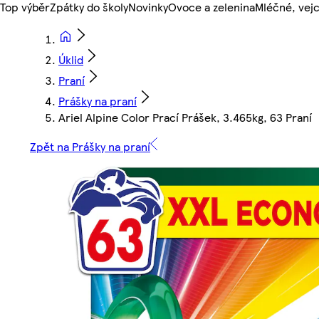
Top výběr
Zpátky do školy
Novinky
Ovoce a zelenina
Mléčné, vejc
Úklid
Praní
Prášky na praní
Ariel Alpine Color Prací Prášek, 3.465kg, 63 Praní
Zpět na Prášky na praní