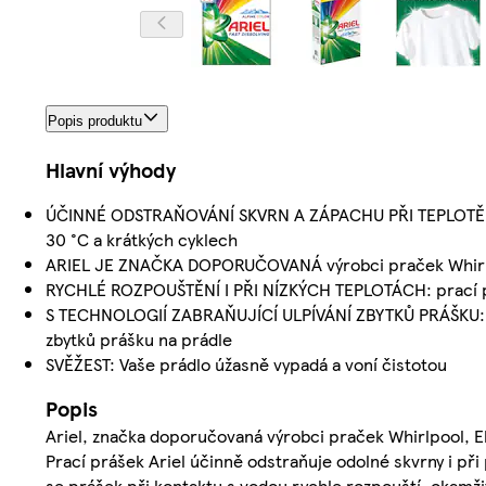
Popis produktu
Hlavní výhody
ÚČINNÉ ODSTRAŇOVÁNÍ SKVRN A ZÁPACHU PŘI TEPLOTĚ 30 °
30 °C a krátkých cyklech
ARIEL JE ZNAČKA DOPORUČOVANÁ výrobci praček Whirlpo
RYCHLÉ ROZPOUŠTĚNÍ I PŘI NÍZKÝCH TEPLOTÁCH: prací prá
S TECHNOLOGIÍ ZABRAŇUJÍCÍ ULPÍVÁNÍ ZBYTKŮ PRÁŠKU: Pra
zbytků prášku na prádle
SVĚŽEST: Vaše prádlo úžasně vypadá a voní čistotou
Popis
Ariel, značka doporučovaná výrobci praček Whirlpool, El
Prací prášek Ariel účinně odstraňuje odolné skvrny i při
se prášek při kontaktu s vodou rychle rozpouští, okamžit