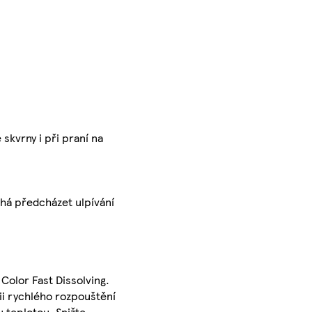
kvrny i při praní na
há předcházet ulpívání
Color Fast Dissolving.
gii rychlého rozpouštění
u teplotou. Snižte