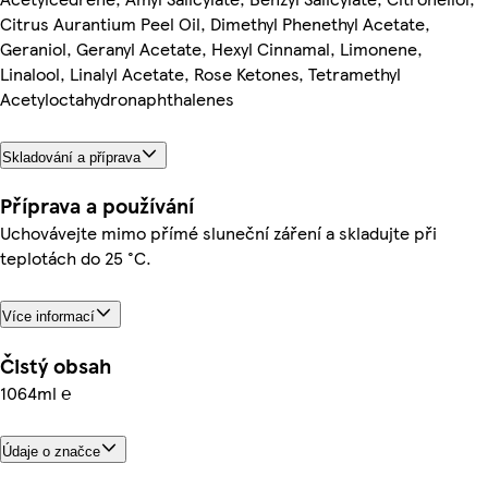
Citrus Aurantium Peel Oil, Dimethyl Phenethyl Acetate,
Geraniol, Geranyl Acetate, Hexyl Cinnamal, Limonene,
Linalool, Linalyl Acetate, Rose Ketones, Tetramethyl
Acetyloctahydronaphthalenes
Skladování a příprava
Příprava a používání
Uchovávejte mimo přímé sluneční záření a skladujte při
teplotách do 25 °C.
Více informací
Čistý obsah
1064ml ℮
Údaje o značce