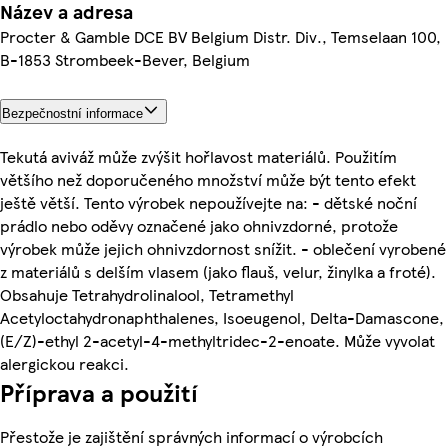
Název a adresa
Procter & Gamble DCE BV Belgium Distr. Div., Temselaan 100,
B-1853 Strombeek-Bever, Belgium
Bezpečnostní informace
Tekutá aviváž může zvýšit hořlavost materiálů. Použitím
většího než doporučeného množství může být tento efekt
ještě větší. Tento výrobek nepoužívejte na: - dětské noční
prádlo nebo oděvy označené jako ohnivzdorné, protože
výrobek může jejich ohnivzdornost snížit. - oblečení vyrobené
z materiálů s delším vlasem (jako flauš, velur, žinylka a froté).
Obsahuje Tetrahydrolinalool, Tetramethyl
Acetyloctahydronaphthalenes, Isoeugenol, Delta-Damascone,
(E/Z)-ethyl 2-acetyl-4-methyltridec-2-enoate. Může vyvolat
alergickou reakci.
Příprava a použití
Přestože je zajištění správných informací o výrobcích