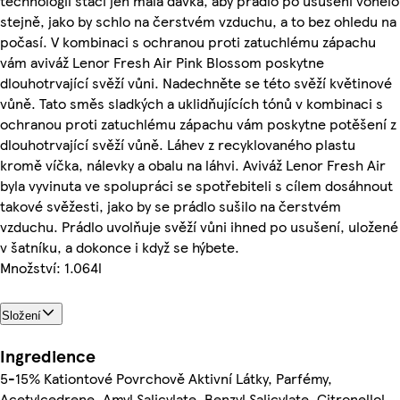
technologii stačí jen malá dávka, aby prádlo po usušení vonělo
stejně, jako by schlo na čerstvém vzduchu, a to bez ohledu na
počasí. V kombinaci s ochranou proti zatuchlému zápachu
vám aviváž Lenor Fresh Air Pink Blossom poskytne
dlouhotrvající svěží vůni. Nadechněte se této svěží květinové
vůně. Tato směs sladkých a uklidňujících tónů v kombinaci s
ochranou proti zatuchlému zápachu vám poskytne potěšení z
dlouhotrvající svěží vůně. Láhev z recyklovaného plastu
kromě víčka, nálevky a obalu na láhvi. Aviváž Lenor Fresh Air
byla vyvinuta ve spolupráci se spotřebiteli s cílem dosáhnout
takové svěžesti, jako by se prádlo sušilo na čerstvém
vzduchu. Prádlo uvolňuje svěží vůni ihned po usušení, uložené
v šatníku, a dokonce i když se hýbete.
Množství: 1.064l
Složení
Ingredience
5-15% Kationtové Povrchově Aktivní Látky, Parfémy,
Acetylcedrene, Amyl Salicylate, Benzyl Salicylate, Citronellol,