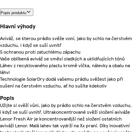
Popis produktu
Hlavní výhody
Aviváž, se kterou prádlo svěže voní, jako by schlo na čerstvém
vzduchu, i když se suší uvnitř
S ochranou proti zatuchlému zápachu
Vaše oblíbená aviváž se směsí sladkých a uklidňujících tónů
Láhev z recyklovaného plastu kromě víčka, nálevky a obalu na
láhvi
Technologie SolarDry dodá vašemu prádlu svěžest jako při
sušení na čerstvém vzduchu, ať ho sušíte kdekoliv
Popis
Užijte si svěží vůni, jako by prádlo schlo na čerstvém vzduchu,
i když se suší uvnitř. Ultrakoncentrované svěží složení aviváže
Lenor Fresh Air je koncentrovanější než složení ostatních
aviváží Lenor. Malá lahev tak vydrží na Xx praní. Díky inovativní