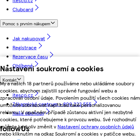
itesco.cz
Clubcard
Pomoc s prvním nákupem
Jak nakupovat
Registrace
Rezervace času
Oblíbené
Nastavení soukromí a cookies
Kontakt
My a našich 18 partnerů používáme nebo ukládáme soubory
cookies, abychom zajistili správné fungování webu a
itesco.cz
zpracovali osobní údaje. Povolením použití všech cookies nám
Zákaznické centrum - 800 222 555
umožníte zobrazovat například také personalizovanou
reklamu. V opačném případě zůstanou aktivní jen nezbytné
Naše obchody
cookies, které potřebujeme k provozu webu. Své rozhodnutí
můžete kdykoliv změnit v
Nastavení ochrany osobních údajů
followUs
nebo kliknutím na odkaz Soukromí a cookies v patičce webu.