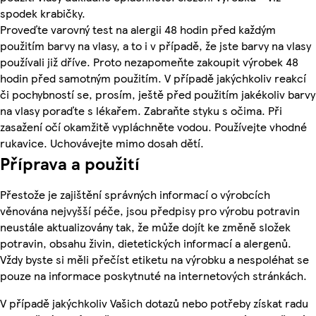
spodek krabičky.
Proveďte varovný test na alergii 48 hodin před každým
použitím barvy na vlasy, a to i v případě, že jste barvy na vlasy
používali již dříve. Proto nezapomeňte zakoupit výrobek 48
hodin před samotným použitím. V případě jakýchkoliv reakcí
či pochybností se, prosím, ještě před použitím jakékoliv barvy
na vlasy poraďte s lékařem. Zabraňte styku s očima. Při
zasažení očí okamžitě vypláchněte vodou. Používejte vhodné
rukavice. Uchovávejte mimo dosah dětí.
Příprava a použití
Přestože je zajištění správných informací o výrobcích
věnována nejvyšší péče, jsou předpisy pro výrobu potravin
neustále aktualizovány tak, že může dojít ke změně složek
potravin, obsahu živin, dietetických informací a alergenů.
Vždy byste si měli přečíst etiketu na výrobku a nespoléhat se
pouze na informace poskytnuté na internetových stránkách.
V případě jakýchkoliv Vašich dotazů nebo potřeby získat radu