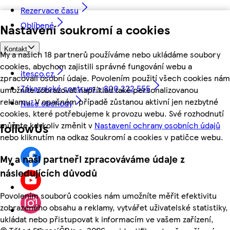
Rezervace času
Oblíbené
Nastavení soukromí a cookies
Kontakt
My a našich 18 partnerů používáme nebo ukládáme soubory
cookies, abychom zajistili správné fungování webu a
itesco.cz
zpracovali osobní údaje. Povolením použití všech cookies nám
Zákaznické centrum - 800 222 555
umožníte zobrazovat například také personalizovanou
reklamu. V opačném případě zůstanou aktivní jen nezbytné
Naše obchody
cookies, které potřebujeme k provozu webu. Své rozhodnutí
můžete kdykoliv změnit v
Nastavení ochrany osobních údajů
followUs
nebo kliknutím na odkaz Soukromí a cookies v patičce webu.
My a naši partneři zpracováváme údaje z
následujících důvodů
Povolením souborů cookies nám umožníte měřit efektivitu
zobrazeného obsahu a reklamy, vytvářet uživatelské statistiky,
ukládat nebo přistupovat k informacím ve vašem zařízení,