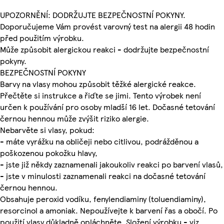
UPOZORNĚNÍ: DODRŽUJTE BEZPEČNOSTNÍ POKYNY.
Doporučujeme Vám provést varovný test na alergii 48 hodin
před použitím výrobku.
Může způsobit alergickou reakci - dodržujte bezpečnostní
pokyny.
BEZPEČNOSTNÍ POKYNY
Barvy na vlasy mohou způsobit těžké alergické reakce.
Přečtěte si instrukce a řiďte se jimi. Tento výrobek není
určen k používání pro osoby mladší 16 let. Dočasné tetování
černou hennou může zvýšit riziko alergie.
Nebarvěte si vlasy, pokud:
- máte vyrážku na obličeji nebo citlivou, podrážděnou a
poškozenou pokožku hlavy,
- jste již někdy zaznamenali jakoukoliv reakci po barvení vlasů,
- jste v minulosti zaznamenali reakci na dočasné tetování
černou hennou.
Obsahuje peroxid vodíku, fenylendiaminy (toluendiaminy),
resorcinol a amoniak. Nepoužívejte k barvení řas a obočí. Po
použití vlasy důkladně opláchněte. Složení výrobku - viz