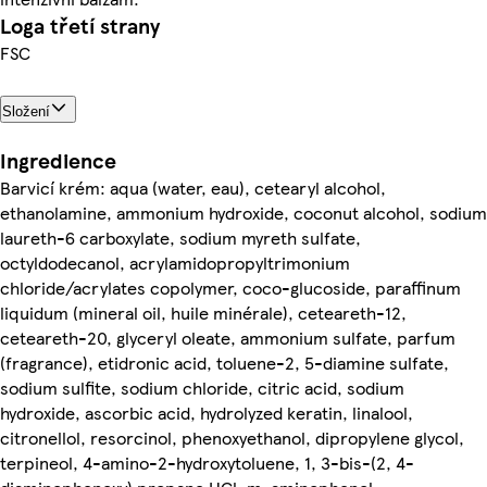
Loga třetí strany
FSC
Složení
Ingredience
Barvicí krém: aqua (water, eau), cetearyl alcohol,
ethanolamine, ammonium hydroxide, coconut alcohol, sodium
laureth-6 carboxylate, sodium myreth sulfate,
octyldodecanol, acrylamidopropyltrimonium
chloride/acrylates copolymer, coco-glucoside, paraffinum
liquidum (mineral oil, huile minérale), ceteareth-12,
ceteareth-20, glyceryl oleate, ammonium sulfate, parfum
(fragrance), etidronic acid, toluene-2, 5-diamine sulfate,
sodium sulfite, sodium chloride, citric acid, sodium
hydroxide, ascorbic acid, hydrolyzed keratin, linalool,
citronellol, resorcinol, phenoxyethanol, dipropylene glycol,
terpineol, 4-amino-2-hydroxytoluene, 1, 3-bis-(2, 4-