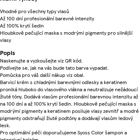
Vhodné pro všechny typy vlasů
Až 100 dní profesionální barevné intenzity
Až 100% krytí šedin
Hloubkově pečující maska s modrými pigmenty pro silnější
vlasy
Popis
Naskenujte a vyzkoušejte viz QR kód.
Podívejte se, jak na vás bude tato barva vypadat.
Pomůcka pro váš další nákup viz obal.
Barvicí krém s chladnými barevnými odlesky a keratinem
proniká hluboko do vlasového vlákna a neutralizuje nežádoucí
žluté tóny. Dodává vlasům profesionální barevnou intenzitu až
na 100 dní a až 100% krytí šedin. Hloubkově pečující maska s
modrými pigmenty a keratinem posiluje vlasy zevnitř a modré
pigmenty odstraňují žluté podtóny a dodávají vlasům ledový
lesk.
Pro optimální péči doporučujeme Syoss Color šampon a
intenzivní balzám.