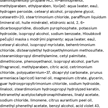
diaminophenoxy) propane HCl, m-aminophenol,
methylparaben, ethylparaben, Vyvíječ: aqua (water, eau),
hydrogen peroxide, cetearyl alcohol, propylene glycol,
ceteareth-20, steartrimonium chloride, paraffinum liquidum
(mineral oil, huile minérale), etidronic acid, 2, 6-
dicarboxypyridine, disodium pyrophosphate, potassium
hydroxide, isopropyl alcohol, sodium benzoate, Hloubkově
pečující maska s modrými pigmenty: aqua (water, eau),
cetearyl alcohol, isopropyl myristate, behentrimonium
chloride, distearoylethyl hydroxyethylmonium methosulfate,
stearamidopropyl dimethylamine, cetyl palmitate,
dimethicone, phenoxyethanol, isopropyl alcohol, parfum
(fragrance), methylparaben, citric acid, cetrimonium
chloride, polyquaternium-37, dicaprylyl carbonate, prunus
armeniaca (apricot) kernel oil, magnesium citrate, glycerin,
guar hydroxypropyltrimonium chloride, sodium hydroxide,
linalool, steardimonium hydroxypropyl hydrolyzed keratin,
tetramethyl acetyloctahydronaphthalenes, linalyl acetate,
sodium chloride, limonene, citrus aurantium peel oil,
dimethyl phenethyl acetate, benzyl alcohol, acid violet 43,