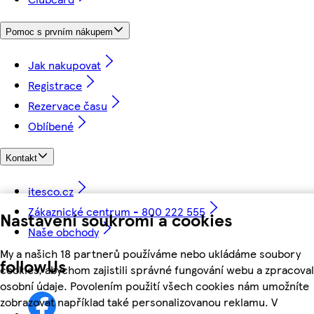
Pomoc s prvním nákupem
Jak nakupovat
Registrace
Rezervace času
Oblíbené
Kontakt
itesco.cz
Zákaznické centrum - 800 222 555
Nastavení soukromí a cookies
Naše obchody
My a našich 18 partnerů používáme nebo ukládáme soubory
followUs
cookies, abychom zajistili správné fungování webu a zpracoval
osobní údaje. Povolením použití všech cookies nám umožníte
zobrazovat například také personalizovanou reklamu. V