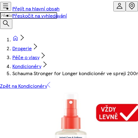
Přejít na hlavní obsah
Přeskočit na vyhledávání
Drogerie
Péče o vlasy
Kondicionéry
Schauma Stronger for Longer kondicionér ve spreji 200
Zpět na Kondicionéry