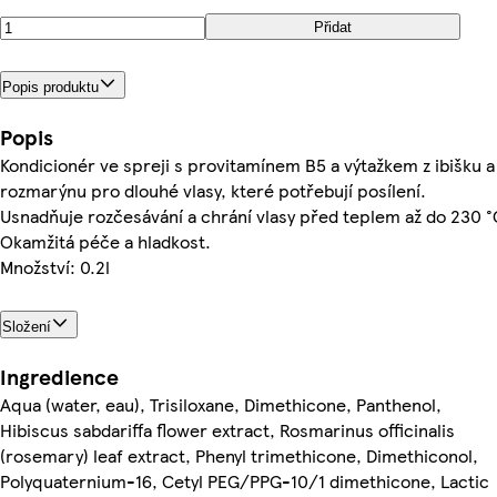
Přidat
Popis produktu
Popis
Kondicionér ve spreji s provitamínem B5 a výtažkem z ibišku a
rozmarýnu pro dlouhé vlasy, které potřebují posílení.
Usnadňuje rozčesávání a chrání vlasy před teplem až do 230 °
Okamžitá péče a hladkost.
Množství: 0.2l
Složení
Ingredience
Aqua (water, eau), Trisiloxane, Dimethicone, Panthenol,
Hibiscus sabdariffa flower extract, Rosmarinus officinalis
(rosemary) leaf extract, Phenyl trimethicone, Dimethiconol,
Polyquaternium-16, Cetyl PEG/PPG-10/1 dimethicone, Lactic