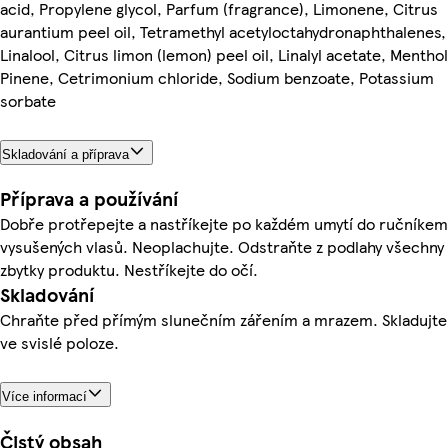
acid, Propylene glycol, Parfum (fragrance), Limonene, Citrus
aurantium peel oil, Tetramethyl acetyloctahydronaphthalenes,
Linalool, Citrus limon (lemon) peel oil, Linalyl acetate, Menthol
Pinene, Cetrimonium chloride, Sodium benzoate, Potassium
sorbate
Skladování a příprava
Příprava a používání
Dobře protřepejte a nastříkejte po každém umytí do ručníkem
vysušených vlasů. Neoplachujte. Odstraňte z podlahy všechny
zbytky produktu. Nestříkejte do očí.
Skladování
Chraňte před přímým slunečním zářením a mrazem. Skladujte
ve svislé poloze.
Více informací
Čistý obsah