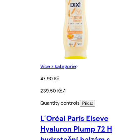
Více z kategorie
47,90 Kč
239,50 Kč/l
Quantity controls
Přidat
L´Oréal Paris Elseve
Hyaluron Plump 72 H
hydratační balzám s