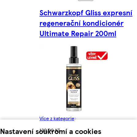
Schwarzkopf Gliss expresní
regenerační kondicionér
Ultimate Repair 200ml
Více z kategorie
Nastavení soukromí a cookies
139,90 Kč