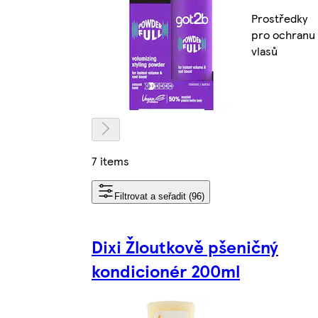
Prostředky
pro ochranu
vlasů
7 items
Filtrovat a seřadit (96)
Dixi Žloutkově pšeničný
kondicionér 200ml