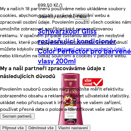
699,50 Kč/l
My a našich 18 partnerů používáme nebo ukládáme soubory
cookies, abychom zajistili správné fungování webu a
Quantity controls
Přidat
zpracovali osobní údaje. Povolením použití všech cookies nám
umožníte zobrazovat například také personalizovanou
Schwarzkopf Gliss
reklamu. V opačném případě zůstanou aktivní jen nezbytné
rozjasňující kondicionér
cookies, které potřebujeme k provozu webu. Své rozhodnutí
můžete kdykoliv změnit v
Nastavení ochrany osobních údajů
Color Perfector pro barvené
nebo kliknutím na odkaz Soukromí a cookies v patičce webu.
vlasy 200ml
My a naši partneři zpracováváme údaje z
následujících důvodů
Povolením souborů cookies nám umožníte měřit efektivitu
zobrazeného obsahu a reklamy, vytvářet uživatelské statistiky,
ukládat nebo přistupovat k informacím ve vašem zařízení,
používat přesná data o poloze a identifikovat vaše zařízení.
Seznam partnerů.
Přijmout vše
Odmítnout vše
Vlastní nastavení