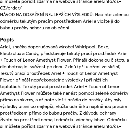
si můžete pořídit zdarma na webové stránce ariel.info/cs-
CZ/order/
NÁVOD NA DOSAŽENÍ NEJLEPŠÍCH VÝSLEDKŮ: Naplňte zelenou
odměrku tekutým pracím prostředkem Ariel a vložte ji do
bubnu pračky nahoru na oblečení
Popis
Ariel, značka doporučovaná výrobci Whirlpool, Beko,
Electrolux a Candy, představuje tekutý prací prostředek Ariel
+ Touch of Lenor Amethyst Flower. Přináší dokonalou čistotu a
dlouhotrvající svěžest po dobu 7 dnů (při uložení ve skříni).
Tekutý prací prostředek Ariel + Touch of Lenor Amethyst
Flower přináší nepřekonatelné výsledky i při nižších
teplotách. Tekutý prací prostředek Ariel + Touch of Lenor
Amethyst Flower můžete také nanést pomocí zelené odměrky
přímo na skvrny, a až poté vložit prádlo do pračky. Aby byly
výsledky praní co nejlepší, vložte odměrku naplněnou pracím
prostředkem přímo do bubnu pračky. Z důvodu ochrany
životního prostředí nemají odměrku všechny lahve. Odměrku
si můžete pořídit zdarma na webové stránce ariel.info/cs-