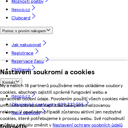
Možnosti platby
itesco.cz
Clubcard
Pomoc s prvním nákupem
Jak nakupovat
Registrace
Rezervace času
Oblíbené
Nastavení soukromí a cookies
Kontakt
My a našich 18 partnerů používáme nebo ukládáme soubory
cookies, abychom zajistili správné fungování webu a
itesco.cz
zpracovali osobní údaje. Povolením použití všech cookies nám
Zákaznické centrum - 800 222 555
umožníte zobrazovat například také personalizovanou
reklamu. V opačném případě zůstanou aktivní jen nezbytné
Naše obchody
cookies, které potřebujeme k provozu webu. Své rozhodnutí
můžete kdykoliv změnit v
Nastavení ochrany osobních údajů
followUs