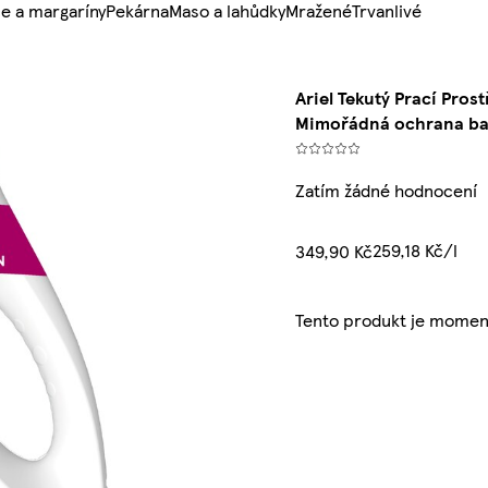
e a margaríny
Pekárna
Maso a lahůdky
Mražené
Trvanlivé
Ariel Tekutý Prací Prost
Mimořádná ochrana bar
Zatím žádné hodnocení
259,18 Kč/l
349,90 Kč
Tento produkt je momen