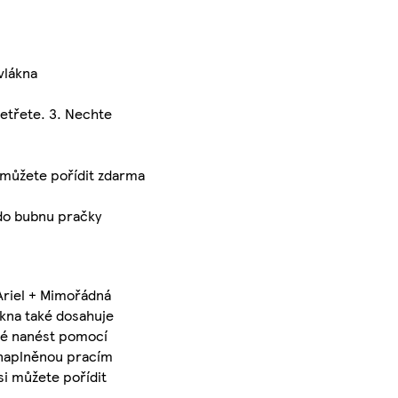
vlákna
etřete. 3. Nechte
můžete pořídit zdarma
do bubnu pračky
Ariel + Mimořádná
ákna také dosahuje
aké nanést pomocí
u naplněnou pracím
i můžete pořídit