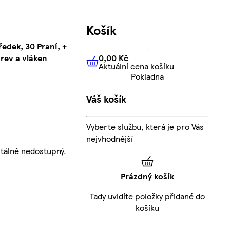
Košík
ředek, 30 Praní, +
0,00 Kč
ev a vláken
Aktuální cena košíku
0,00 Kč
Aktuální cena košíku
Pokladna
Váš košík
Vyberte službu, která je pro Vás
nejvhodnější
tálně nedostupný.
Prázdný košík
Tady uvidíte položky přidané do
košíku