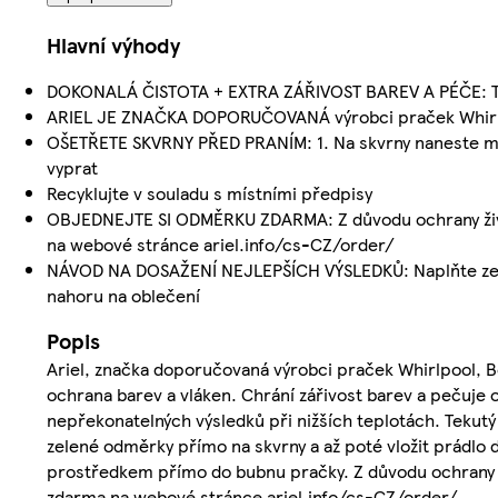
Hlavní výhody
DOKONALÁ ČISTOTA + EXTRA ZÁŘIVOST BAREV A PÉČE: Tekut
ARIEL JE ZNAČKA DOPORUČOVANÁ výrobci praček Whirlpo
OŠETŘETE SKVRNY PŘED PRANÍM: 1. Na skvrny naneste mal
vyprat
Recyklujte v souladu s místními předpisy
OBJEDNEJTE SI ODMĚRKU ZDARMA: Z důvodu ochrany živo
na webové stránce ariel.info/cs-CZ/order/
NÁVOD NA DOSAŽENÍ NEJLEPŠÍCH VÝSLEDKŮ: Naplňte zele
nahoru na oblečení
Popis
Ariel, značka doporučovaná výrobci praček Whirlpool, B
ochrana barev a vláken. Chrání zářivost barev a pečuje 
nepřekonatelných výsledků při nižších teplotách. Tekut
zelené odměrky přímo na skvrny a až poté vložit prádlo 
prostředkem přímo do bubnu pračky. Z důvodu ochrany 
zdarma na webové stránce ariel.info/cs-CZ/order/.