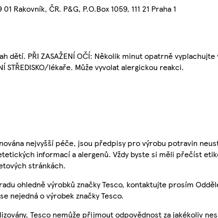
01 Rakovník, ČR. P&G, P.O.Box 1059, 111 21 Praha 1
 dětí. PŘI ZASAŽENÍ OČÍ: Několik minut opatrně vyplachujte 
Í STŘEDISKO/lékaře. Může vyvolat alergickou reakci.
nována nejvyšší péče, jsou předpisy pro výrobu potravin neust
etetických informací a alergenů. Vždy byste si měli přečíst eti
etových stránkách.
 radu ohledně výrobků značky Tesco, kontaktujte prosím Odděl
se nejedná o výrobek značky Tesco.
ualizovány, Tesco nemůže přijmout odpovědnost za jakékoliv ne