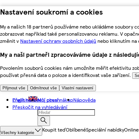
Nastavení soukromí a cookies
My a našich 18 partnerů používáme nebo ukládáme soubory coo
zobrazovat například také personalizovanou reklamu. V opačn
změnit v
Nastavení ochrany osobních údajů
nebo kliknutím na 
My a naši partneři zpracováváme údaje z následuj
Povolením souborů cookies nám umožníte měřit efektivitu zobr
používat přesná data o poloze a identifikovat vaše zařízení.
Se
Přijmout vše
Odmítnout vše
Vlastní nastavení
Přejít na hlavní obsah
English
Můj první nákup
Nápověda
Přeskočit na vyhledávání
Koupit teď
Oblíbené
Speciální nabídky
Online
Všechny kategorie