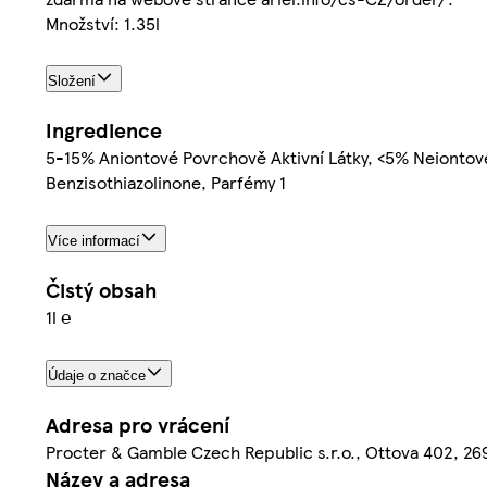
Množství: 1.35l
Složení
Ingredience
5-15% Aniontové Povrchově Aktivní Látky, <5% Neiontové 
Benzisothiazolinone, Parfémy 1
Více informací
Čistý obsah
1l ℮
Údaje o značce
Adresa pro vrácení
Procter & Gamble Czech Republic s.r.o., Ottova 402, 269 
Název a adresa