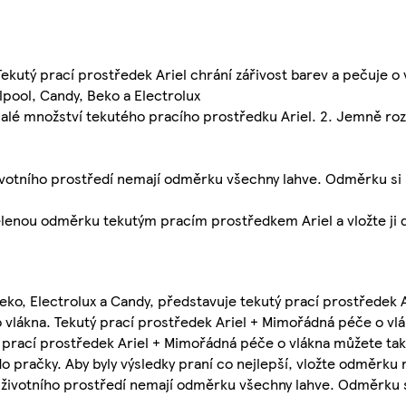
ý prací prostředek Ariel chrání zářivost barev a pečuje o 
ol, Candy, Beko a Electrolux
é množství tekutého pracího prostředku Ariel. 2. Jemně roz
tního prostředí nemají odměrku všechny lahve. Odměrku si 
nou odměrku tekutým pracím prostředkem Ariel a vložte ji 
eko, Electrolux a Candy, představuje tekutý prací prostředek 
o vlákna. Tekutý prací prostředek Ariel + Mimořádná péče o vl
ý prací prostředek Ariel + Mimořádná péče o vlákna můžete t
do pračky. Aby byly výsledky praní co nejlepší, vložte odměrk
životního prostředí nemají odměrku všechny lahve. Odměrku s