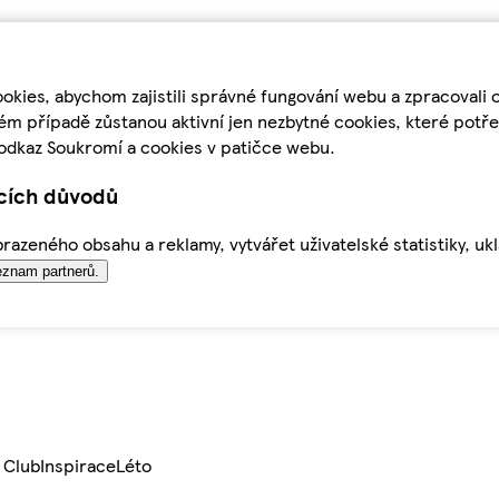
kies, abychom zajistili správné fungování webu a zpracovali 
ém případě zůstanou aktivní jen nezbytné cookies, které pot
odkaz Soukromí a cookies v patičce webu.
ících důvodů
azeného obsahu a reklamy, vytvářet uživatelské statistiky, uk
znam partnerů.
 Club
Inspirace
Léto