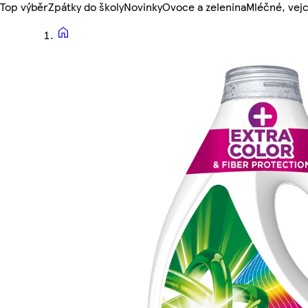
Top výběr
Zpátky do školy
Novinky
Ovoce a zelenina
Mléčné, vejc