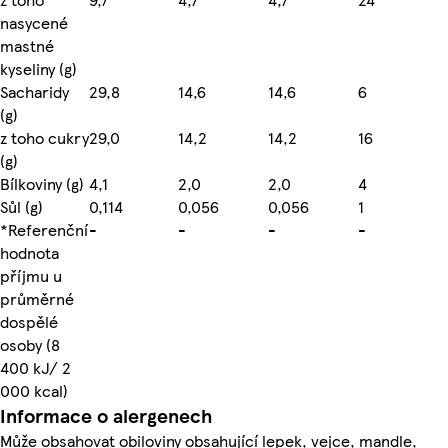
nasycené
mastné
kyseliny (g)
Sacharidy
29,8
14,6
14,6
6
(g)
z toho cukry
29,0
14,2
14,2
16
(g)
Bílkoviny (g)
4,1
2,0
2,0
4
Sůl (g)
0,114
0,056
0,056
1
*Referenční
-
-
-
-
hodnota
příjmu u
průměrné
dospělé
osoby (8
400 kJ/ 2
000 kcal)
Informace o alergenech
Může obsahovat obiloviny obsahující lepek, vejce, mandle,