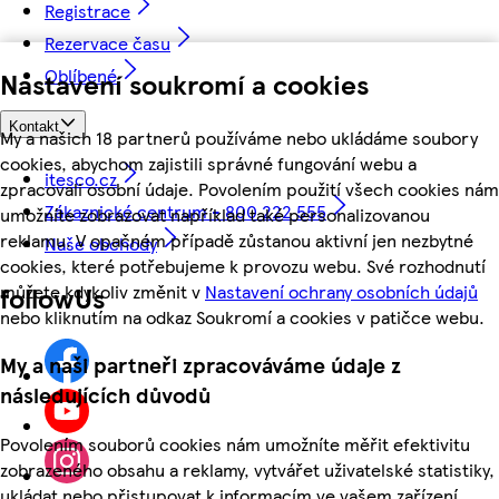
Registrace
Rezervace času
Oblíbené
Nastavení soukromí a cookies
Kontakt
My a našich 18 partnerů používáme nebo ukládáme soubory
cookies, abychom zajistili správné fungování webu a
itesco.cz
zpracovali osobní údaje. Povolením použití všech cookies nám
Zákaznické centrum - 800 222 555
umožníte zobrazovat například také personalizovanou
reklamu. V opačném případě zůstanou aktivní jen nezbytné
Naše obchody
cookies, které potřebujeme k provozu webu. Své rozhodnutí
můžete kdykoliv změnit v
Nastavení ochrany osobních údajů
followUs
nebo kliknutím na odkaz Soukromí a cookies v patičce webu.
My a naši partneři zpracováváme údaje z
následujících důvodů
Povolením souborů cookies nám umožníte měřit efektivitu
zobrazeného obsahu a reklamy, vytvářet uživatelské statistiky,
ukládat nebo přistupovat k informacím ve vašem zařízení,