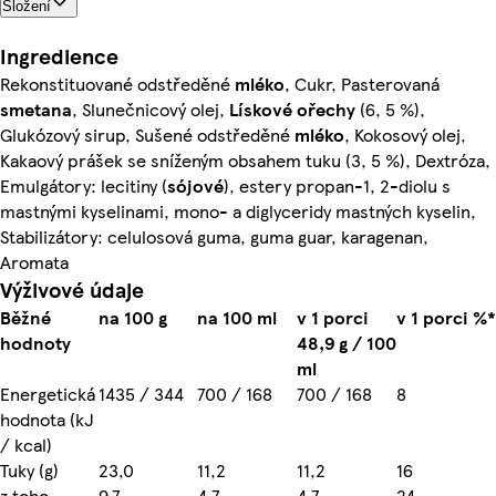
Složení
Ingredience
Rekonstituované odstředěné
mléko
, Cukr, Pasterovaná
smetana
, Slunečnicový olej,
Lískové
ořechy
(6, 5 %),
Glukózový sirup, Sušené odstředěné
mléko
, Kokosový olej,
Kakaový prášek se sníženým obsahem tuku (3, 5 %), Dextróza,
Emulgátory: lecitiny (
sójové
), estery propan-1, 2-diolu s
mastnými kyselinami, mono- a diglyceridy mastných kyselin,
Stabilizátory: celulosová guma, guma guar, karagenan,
Aromata
Výživové údaje
Běžné
na 100 g
na 100 ml
v 1 porci
v 1 porci %*
hodnoty
48,9 g / 100
ml
Energetická
1435 / 344
700 / 168
700 / 168
8
hodnota (kJ
/ kcal)
Tuky (g)
23,0
11,2
11,2
16
z toho
9,7
4,7
4,7
24