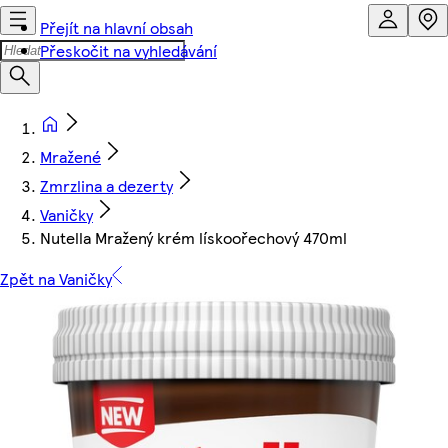
Přejít na hlavní obsah
Přeskočit na vyhledávání
Mražené
Zmrzlina a dezerty
Vaničky
Nutella Mražený krém lískoořechový 470ml
Zpět na Vaničky