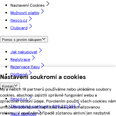
Nastavení Cookies
Možnosti platby
itesco.cz
Clubcard
Pomoc s prvním nákupem
Jak nakupovat
Registrace
Rezervace času
Oblíbené
Nastavení soukromí a cookies
Kontakt
My a našich 18 partnerů používáme nebo ukládáme soubory
cookies, abychom zajistili správné fungování webu a
itesco.cz
zpracovali osobní údaje. Povolením použití všech cookies nám
Zákaznické centrum - 800 222 555
umožníte zobrazovat například také personalizovanou
reklamu. V opačném případě zůstanou aktivní jen nezbytné
Naše obchody