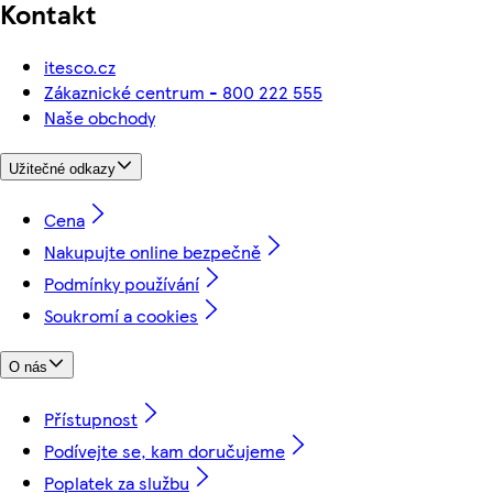
Kontakt
itesco.cz
Zákaznické centrum - 800 222 555
Naše obchody
Užitečné odkazy
Cena
Nakupujte online bezpečně
Podmínky používání
Soukromí a cookies
O nás
Přístupnost
Podívejte se, kam doručujeme
Poplatek za službu