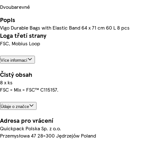
Dvoubarevné
Popis
Vigo Durable Bags with Elastic Band 64 x 71 cm 60 L 8 pcs
Loga třetí strany
FSC, Mobius Loop
Více informací
Čistý obsah
8 x ks
FSC - Mix - FSC™ C115157.
Údaje o značce
Adresa pro vrácení
Quickpack Polska Sp. z o.o.
Przemysłowa 47 28-300 Jędrzejów Poland