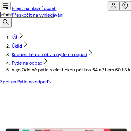
Přejít na hlavní obsah
Přeskočit na vyhledávání
Úklid
Kuchyňské potřeby a pytle na odpad
Pytle na odpad
Vigo Odolné pytle s elastickou páskou 64 x 71 cm 60 l 8 k
Zpět na Pytle na odpad