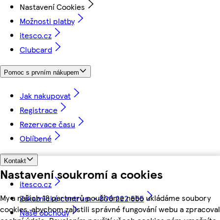
Nastavení Cookies
Možnosti platby
itesco.cz
Clubcard
Pomoc s prvním nákupem
Jak nakupovat
Registrace
Rezervace času
Oblíbené
Kontakt
Nastavení soukromí a cookies
itesco.cz
My a našich 18 partnerů používáme nebo ukládáme soubory
Zákaznické centrum - 800 222 555
cookies, abychom zajistili správné fungování webu a zpracoval
Naše obchody