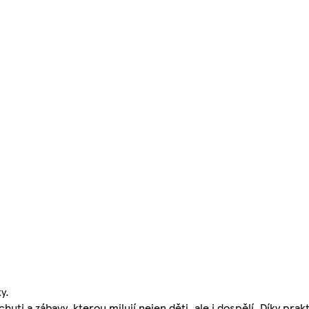
y.
huti a zábavy, kterou milují nejen děti, ale i dospělí. Díky pra