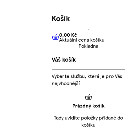
Košík
0,00 Kč
Aktuální cena košíku
0,00 Kč
Aktuální cena košíku
Pokladna
Váš košík
Vyberte službu, která je pro Vás
nejvhodnější
Prázdný košík
Tady uvidíte položky přidané do
košíku