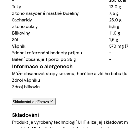
Tuky
13,0 g
z toho nasycené mastné kyseliny
7,5 g
Sacharidy
26,0 g
z toho cukry
5,5 g
Bílkoviny
11,0 g
Sůl
1,6 g
Vápník
570 mg (
*denní referenční hodnoty příjmu
-
Balení obsahuje 1 porci po 35 g
-
Informace o alergenech
Může obsahovat stopy sezamu, hořčice a vlčího bobu (lu
Zdroj vápníku
Zdroj bílkovin
Skladování a příprava
Skladování
Produkt je vyrobený technologií UHT a lze jej skladovat