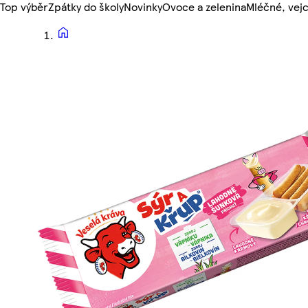
Top výběr
Zpátky do školy
Novinky
Ovoce a zelenina
Mléčné, vejc