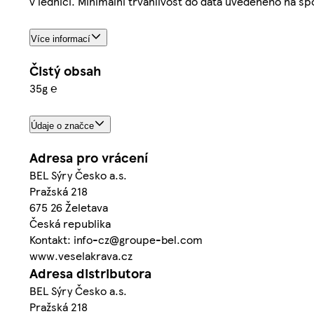
v lednici. Minimální trvanlivost do data uvedeného na sp
Více informací
Čistý obsah
35g ℮
Údaje o značce
Adresa pro vrácení
BEL Sýry Česko a.s.
Pražská 218
675 26 Želetava
Česká republika
Kontakt: info-cz@groupe-bel.com
www.veselakrava.cz
Adresa distributora
BEL Sýry Česko a.s.
Pražská 218