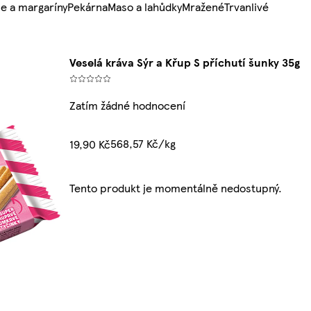
e a margaríny
Pekárna
Maso a lahůdky
Mražené
Trvanlivé
Veselá kráva Sýr a Křup S příchutí šunky 35g
Zatím žádné hodnocení
568,57 Kč/kg
19,90 Kč
Tento produkt je momentálně nedostupný.