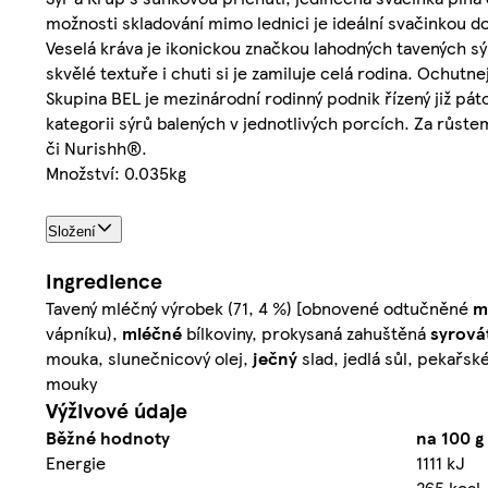
možnosti skladování mimo lednici je ideální svačinkou do 
Veselá kráva je ikonickou značkou lahodných tavených sýrů
skvělé textuře i chuti si je zamiluje celá rodina. Ochutne
Skupina BEL je mezinárodní rodinný podnik řízený již pát
kategorii sýrů balených v jednotlivých porcích. Za růste
či Nurishh®.
Množství: 0.035kg
Složení
Ingredience
Tavený mléčný výrobek (71, 4 %) [obnovené odtučněné
m
vápníku),
mléčné
bílkoviny, prokysaná zahuštěná
syrová
mouka, slunečnicový olej,
ječný
slad, jedlá sůl, pekařsk
mouky
Výživové údaje
Běžné hodnoty
na 100 g
Energie
1111 kJ
-
265 kcal