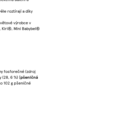
le roztírají a díky
světové výrobce v
, Kiri®, Mini Babybel®
iny fosforečné (zdroj
 (28, 6 %) [
pšeničná
ito 102 g pšeničné