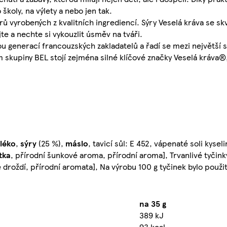
školy, na výlety a nebo jen tak.
 vyrobených z kvalitních ingrediencí. Sýry Veselá kráva se skvě
jte a nechte si vykouzlit úsměv na tváři.
ou generací francouzských zakladatelů a řadí se mezi největší 
m skupiny BEL stojí zejména silné klíčové značky Veselá kráva®
léko
,
sýry
(25 %),
máslo
, tavicí sůl: E 452, vápenaté soli kysel
tka
, přírodní šunkové aroma, přírodní aroma], Trvanlivé tyčinky
é droždí, přírodní aromata], Na výrobu 100 g tyčinek bylo použ
na 35 g
389 kJ
93 kcal