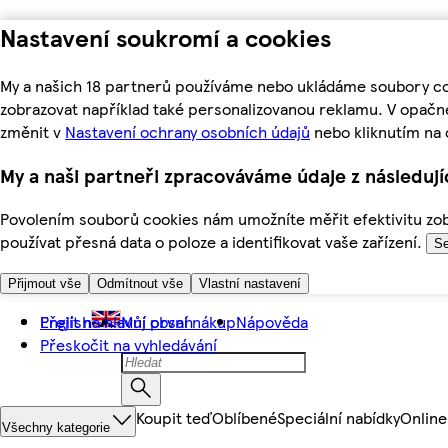
Nastavení soukromí a cookies
My a našich 18 partnerů používáme nebo ukládáme soubory coo
zobrazovat například také personalizovanou reklamu. V opačn
změnit v
Nastavení ochrany osobních údajů
nebo kliknutím na 
My a naši partneři zpracováváme údaje z následuj
Povolením souborů cookies nám umožníte měřit efektivitu zobr
používat přesná data o poloze a identifikovat vaše zařízení.
Se
Přijmout vše
Odmítnout vše
Vlastní nastavení
Přejít na hlavní obsah
English
Můj první nákup
Nápověda
Přeskočit na vyhledávání
Koupit teď
Oblíbené
Speciální nabídky
Online
Všechny kategorie