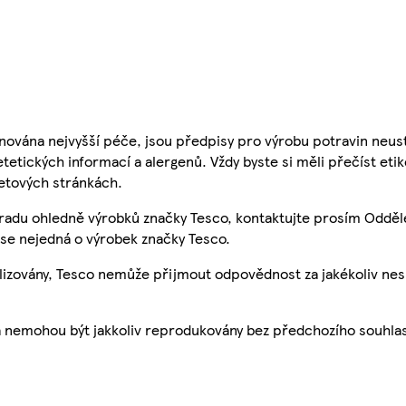
nována nejvyšší péče, jsou předpisy pro výrobu potravin neust
etetických informací a alergenů. Vždy byste si měli přečíst eti
etových stránkách.
 radu ohledně výrobků značky Tesco, kontaktujte prosím Odděl
se nejedná o výrobek značky Tesco.
ualizovány, Tesco nemůže přijmout odpovědnost za jakékoliv ne
a nemohou být jakkoliv reprodukovány bez předchozího souhla