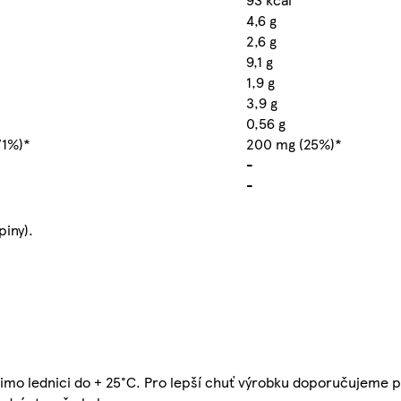
4,6 g
2,6 g
9,1 g
1,9 g
3,9 g
0,56 g
71%)*
200 mg (25%)*
-
-
piny).
 mimo lednici do + 25°C. Pro lepší chuť výrobku doporučujeme 