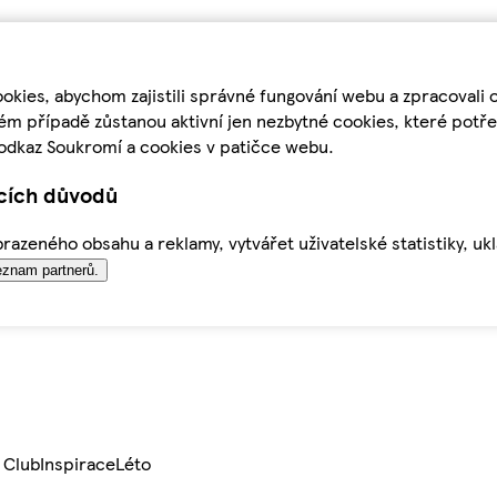
kies, abychom zajistili správné fungování webu a zpracovali 
ém případě zůstanou aktivní jen nezbytné cookies, které pot
odkaz Soukromí a cookies v patičce webu.
ících důvodů
azeného obsahu a reklamy, vytvářet uživatelské statistiky, uk
znam partnerů.
 Club
Inspirace
Léto