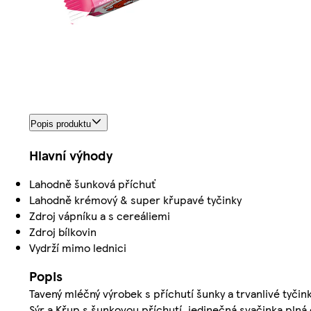
Popis produktu
Hlavní výhody
Lahodně šunková příchuť
Lahodně krémový & super křupavé tyčinky
Zdroj vápníku a s cereáliemi
Zdroj bílkovin
Vydrží mimo lednici
Popis
Tavený mléčný výrobek s příchutí šunky a trvanlivé tyčink
Sýr a Křup s šunkovou příchutí, jedinečná svačinka plná c