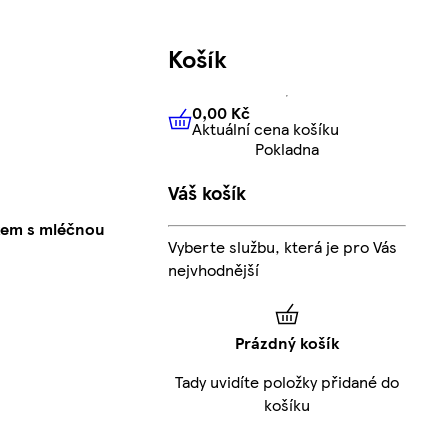
Košík
0,00 Kč
Aktuální cena košíku
0,00 Kč
Aktuální cena košíku
Pokladna
Váš košík
kem s mléčnou
Vyberte službu, která je pro Vás
nejvhodnější
Prázdný košík
Tady uvidíte položky přidané do
košíku