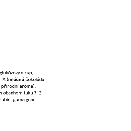
 glukózový sirup,
 % (
mléčná
čokoláda
, přírodní aroma],
ým obsahem tuku 7, 2
arubin, guma guar,