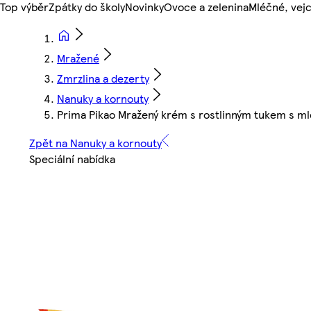
Top výběr
Zpátky do školy
Novinky
Ovoce a zelenina
Mléčné, vejc
Mražené
Zmrzlina a dezerty
Nanuky a kornouty
Prima Pikao Mražený krém s rostlinným tukem s ml
Zpět na Nanuky a kornouty
Speciální nabídka