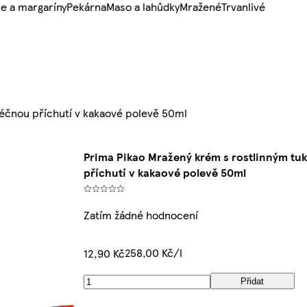
e a margaríny
Pekárna
Maso a lahůdky
Mražené
Trvanlivé
éčnou příchutí v kakaové polevě 50ml
Prima Pikao Mražený krém s rostlinným tu
příchutí v kakaové polevě 50ml
Zatím žádné hodnocení
258,00 Kč/l
12,90 Kč
Přidat