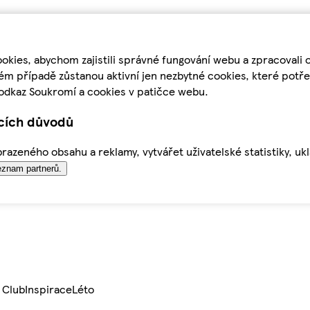
kies, abychom zajistili správné fungování webu a zpracovali 
ém případě zůstanou aktivní jen nezbytné cookies, které pot
odkaz Soukromí a cookies v patičce webu.
ících důvodů
azeného obsahu a reklamy, vytvářet uživatelské statistiky, uk
znam partnerů.
 Club
Inspirace
Léto