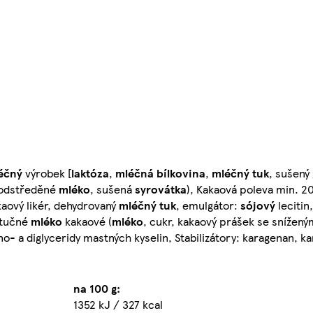
éčný
výrobek [
laktóza
,
mléčná bílkovina
,
mléčný
tuk
, sušený
é odstředěné
mléko
, sušená
syrovátka
), Kakaová poleva min. 20
kaový likér, dehydrovaný
mléčný
tuk
, emulgátor:
sójový
lecitin
otučné
mléko
kakaové (
mléko
, cukr, kakaový prášek se snížen
o- a diglyceridy mastných kyselin, Stabilizátory: karagenan, k
na 100 g:
1352 kJ / 327 kcal