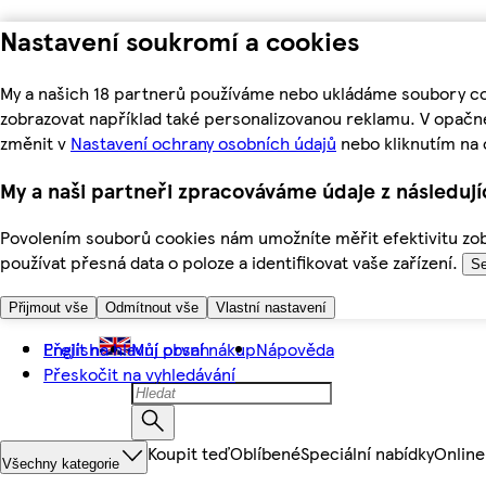
Nastavení soukromí a cookies
My a našich 18 partnerů používáme nebo ukládáme soubory coo
zobrazovat například také personalizovanou reklamu. V opačn
změnit v
Nastavení ochrany osobních údajů
nebo kliknutím na 
My a naši partneři zpracováváme údaje z následuj
Povolením souborů cookies nám umožníte měřit efektivitu zobr
používat přesná data o poloze a identifikovat vaše zařízení.
Se
Přijmout vše
Odmítnout vše
Vlastní nastavení
Přejít na hlavní obsah
English
Můj první nákup
Nápověda
Přeskočit na vyhledávání
Koupit teď
Oblíbené
Speciální nabídky
Online
Všechny kategorie