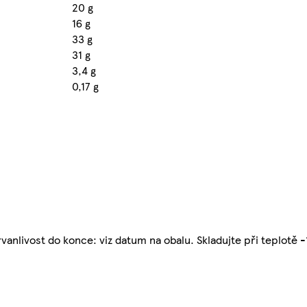
20 g
16 g
33 g
31 g
3,4 g
0,17 g
vanlivost do konce: viz datum na obalu. Skladujte při teplotě -