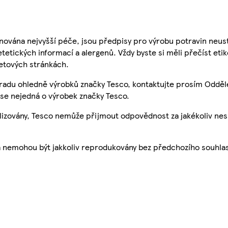
nována nejvyšší péče, jsou předpisy pro výrobu potravin neust
etetických informací a alergenů. Vždy byste si měli přečíst eti
etových stránkách.
 radu ohledně výrobků značky Tesco, kontaktujte prosím Odděl
se nejedná o výrobek značky Tesco.
ualizovány, Tesco nemůže přijmout odpovědnost za jakékoliv ne
a nemohou být jakkoliv reprodukovány bez předchozího souhla