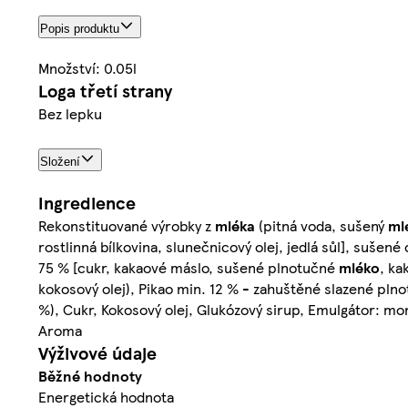
Popis produktu
Množství: 0.05l
Loga třetí strany
Bez lepku
Složení
Ingredience
Rekonstituované výrobky z
mléka
(pitná voda, sušený
ml
rostlinná bílkovina, slunečnicový olej, jedlá sůl], sušen
75 % [cukr, kakaové máslo, sušené plnotučné
mléko
, ka
kokosový olej), Pikao min. 12 % - zahuštěné slazené pln
%), Cukr, Kokosový olej, Glukózový sirup, Emulgátor: mon
Aroma
Výživové údaje
Běžné hodnoty
Energetická hodnota