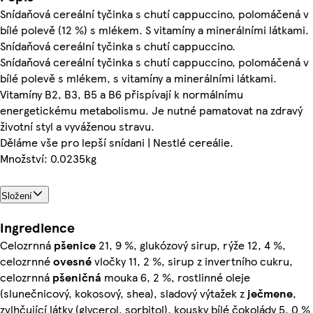
Snídaňová cereální tyčinka s chutí cappuccino, polomáčená v
bílé polevě (12 %) s mlékem. S vitamíny a minerálními látkami.
Snídaňová cereální tyčinka s chutí cappuccino.
Snídaňová cereální tyčinka s chutí cappuccino, polomáčená v
bílé polevě s mlékem, s vitamíny a minerálními látkami.
Vitamíny B2, B3, B5 a B6 přispívají k normálnímu
energetickému metabolismu. Je nutné pamatovat na zdravý
životní styl a vyváženou stravu.
Děláme vše pro lepší snídani | Nestlé cereálie.
Množství: 0.0235kg
Složení
Ingredience
Celozrnná
pšenice
21, 9 %, glukózový sirup, rýže 12, 4 %,
celozrnné
ovesné
vločky 11, 2 %, sirup z invertního cukru,
celozrnná
pšeničná
mouka 6, 2 %, rostlinné oleje
(slunečnicový, kokosový, shea), sladový výtažek z
ječmene
,
zvlhčující látky (glycerol, sorbitol), kousky bílé čokolády 5, 0 %