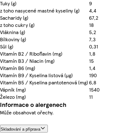
Tuky (g)
9
z toho nasycené mastné kyseliny (g)
4,4
Sacharidy (g)
67,2
z toho cukry (g)
18
Vláknina (g)
5,2
Bílkoviny (g)
7,3
Sůl (g)
0,31
Vitamín B2 / Riboflavin (mg)
1,8
Vitamín B3 / Niacin (mg)
15
Vitamín B6 (mg)
1,4
Vitamín B9 / Kyselina listová (µg)
190
Vitamín B5 / Kyselina pantotenová (mg)
6,8
Vápník (mg)
1540
Železo (mg)
11
Informace o alergenech
Může obsahovat ořechy.
Skladování a příprava