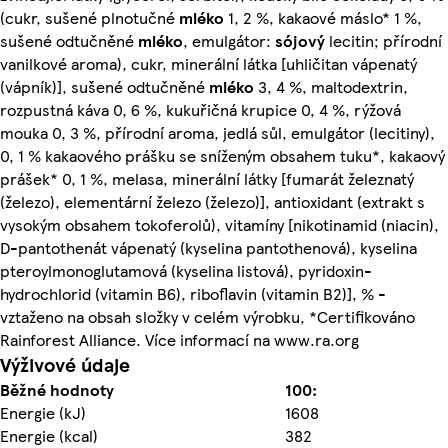
(cukr, sušené plnotučné
mléko
1, 2 %, kakaové máslo* 1 %,
sušené odtučněné
mléko
, emulgátor:
sójový
lecitin; přírodní
vanilkové aroma), cukr, minerální látka [uhličitan vápenatý
(vápník)], sušené odtučněné
mléko
3, 4 %, maltodextrin,
rozpustná káva 0, 6 %, kukuřičná krupice 0, 4 %, rýžová
mouka 0, 3 %, přírodní aroma, jedlá sůl, emulgátor (lecitiny),
0, 1 % kakaového prášku se sníženým obsahem tuku*, kakaový
prášek* 0, 1 %, melasa, minerální látky [fumarát železnatý
(železo), elementární železo (železo)], antioxidant (extrakt s
vysokým obsahem tokoferolů), vitamíny [nikotinamid (niacin),
D-pantothenát vápenatý (kyselina pantothenová), kyselina
pteroylmonoglutamová (kyselina listová), pyridoxin-
hydrochlorid (vitamin B6), riboflavin (vitamin B2)], % -
vztaženo na obsah složky v celém výrobku, *Certifikováno
Rainforest Alliance. Více informací na www.ra.org
Výživové údaje
Běžné hodnoty
100:
Energie (kJ)
1608
Energie (kcal)
382