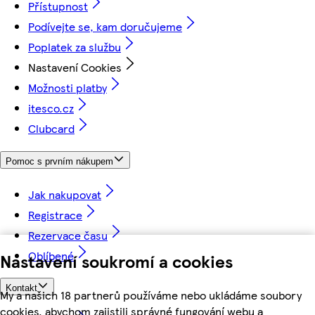
Přístupnost
Podívejte se, kam doručujeme
Poplatek za službu
Nastavení Cookies
Možnosti platby
itesco.cz
Clubcard
Pomoc s prvním nákupem
Jak nakupovat
Registrace
Rezervace času
Oblíbené
Nastavení soukromí a cookies
Kontakt
My a našich 18 partnerů používáme nebo ukládáme soubory
cookies, abychom zajistili správné fungování webu a