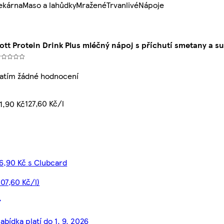
ekárna
Maso a lahůdky
Mražené
Trvanlivé
Nápoje
ott Protein Drink Plus mléčný nápoj s příchutí smetany a 
atím žádné hodnocení
127,60 Kč/l
1,90 Kč
6,90 Kč s Clubcard
107,60 Kč/l)
abídka platí do 1. 9. 2026