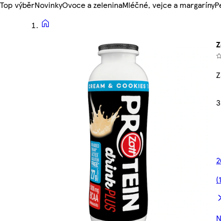
Top výběr
Novinky
Ovoce a zelenina
Mléčné, vejce a margaríny
P
Z
Z
3
2
(
N