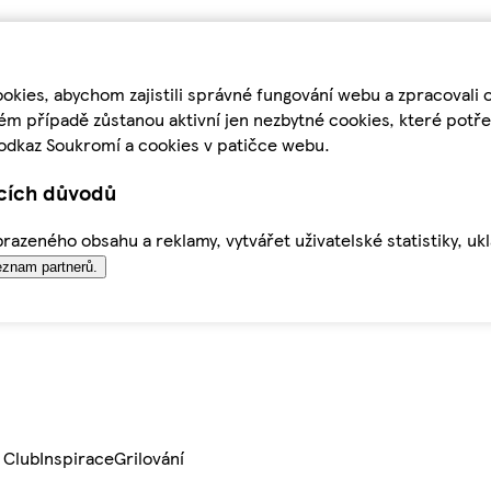
kies, abychom zajistili správné fungování webu a zpracovali 
ém případě zůstanou aktivní jen nezbytné cookies, které pot
odkaz Soukromí a cookies v patičce webu.
ících důvodů
azeného obsahu a reklamy, vytvářet uživatelské statistiky, uk
znam partnerů.
 Club
Inspirace
Grilování