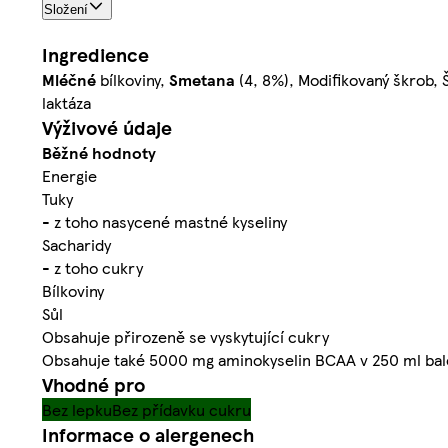
Složení
Ingredience
Mléčné
bílkoviny,
Smetana
(4, 8%), Modifikovaný škrob, Š
laktáza
Výživové údaje
Běžné hodnoty
Energie
Tuky
- z toho nasycené mastné kyseliny
Sacharidy
- z toho cukry
Bílkoviny
Sůl
Obsahuje přirozeně se vyskytující cukry
Obsahuje také 5000 mg aminokyselin BCAA v 250 ml bal
Vhodné pro
Bez lepku
Bez přídavku cukru
Informace o alergenech