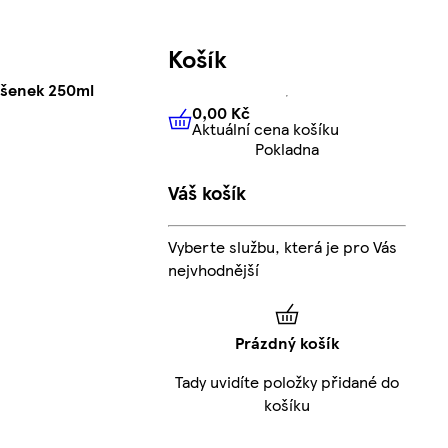
Košík
sušenek 250ml
0,00 Kč
Aktuální cena košíku
0,00 Kč
Aktuální cena košíku
Pokladna
Váš košík
Vyberte službu, která je pro Vás
nejvhodnější
Prázdný košík
Tady uvidíte položky přidané do
košíku