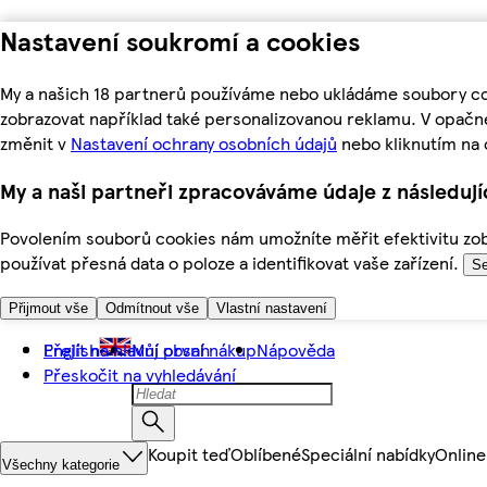
Nastavení soukromí a cookies
My a našich 18 partnerů používáme nebo ukládáme soubory coo
zobrazovat například také personalizovanou reklamu. V opačn
změnit v
Nastavení ochrany osobních údajů
nebo kliknutím na 
My a naši partneři zpracováváme údaje z následuj
Povolením souborů cookies nám umožníte měřit efektivitu zobr
používat přesná data o poloze a identifikovat vaše zařízení.
Se
Přijmout vše
Odmítnout vše
Vlastní nastavení
Přejít na hlavní obsah
English
Můj první nákup
Nápověda
Přeskočit na vyhledávání
Koupit teď
Oblíbené
Speciální nabídky
Online
Všechny kategorie