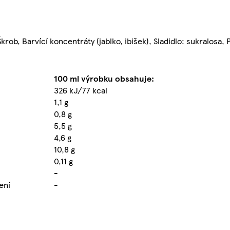
krob, Barvící koncentráty (jablko, ibišek), Sladidlo: sukralosa
100 ml výrobku obsahuje:
326 kJ/77 kcal
1,1 g
0,8 g
5,5 g
4,6 g
10,8 g
0,11 g
-
ení
-