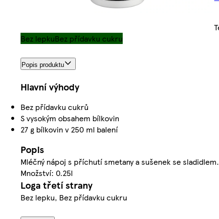
T
Bez lepku
Bez přídavku cukru
Popis produktu
Hlavní výhody
Bez přídavku cukrů
S vysokým obsahem bílkovin
27 g bílkovin v 250 ml balení
Popis
Mléčný nápoj s příchutí smetany a sušenek se sladidlem
Množství: 0.25l
Loga třetí strany
Bez lepku, Bez přídavku cukru