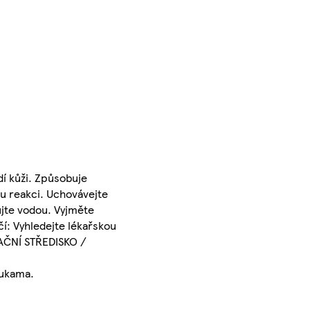
í kůži. Způsobuje
ou reakci. Uchovávejte
jte vodou. Vyjměte
čí: Vyhledejte lékařskou
AČNÍ STŘEDISKO /
rukama.