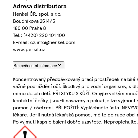
Adresa distributora
Henkel ČR, spol. s r.o.
Boudníkova 2514/5
180 00 Praha 8
Tel.: (+420) 220 101 100
E-mail: cz.info@henkel.com
www.persil.cz
Bezpečnostní informace
Koncentrovaný předdávkovaný prací prostředek na bílé a
vážné podráždění očí. Škodlivý pro vodní organismy, s d
mimo dosah dětí. PŘI STYKU S KŮŽÍ: Omyjte velkým množ
kontaktní čočky, jsou-li nasazeny a pokud je lze vyjmout
pomoc / ošetření. PŘI POŽITÍ: Vypláchněte ústa. NEV
lékaře. Je-li nutná lékařská pomoc, mějte po ruce obal 
Po vyjmutí kapsle balení dobře uzavřete. Nepropichujte