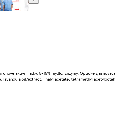
rchově aktivní látky, 5-15% mýdlo, Enzymy, Optické zjasňovače,
te, lavandula oil/extract, linalyl acetate, tetramethyl acetyloc