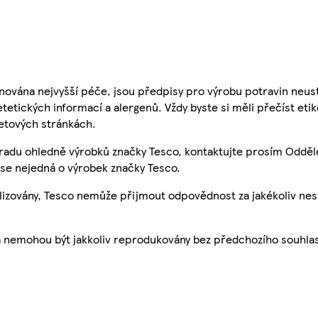
nována nejvyšší péče, jsou předpisy pro výrobu potravin neust
etetických informací a alergenů. Vždy byste si měli přečíst eti
etových stránkách.
 radu ohledně výrobků značky Tesco, kontaktujte prosím Odděl
se nejedná o výrobek značky Tesco.
ualizovány, Tesco nemůže přijmout odpovědnost za jakékoliv ne
a nemohou být jakkoliv reprodukovány bez předchozího souhla