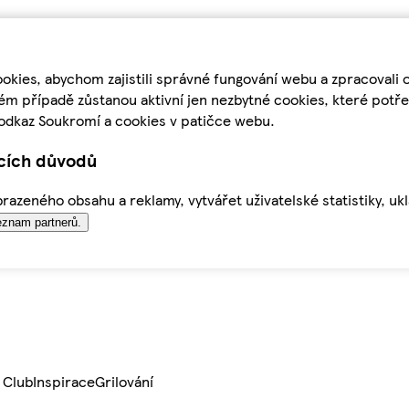
kies, abychom zajistili správné fungování webu a zpracovali 
ém případě zůstanou aktivní jen nezbytné cookies, které pot
odkaz Soukromí a cookies v patičce webu.
ících důvodů
azeného obsahu a reklamy, vytvářet uživatelské statistiky, uk
znam partnerů.
 Club
Inspirace
Grilování