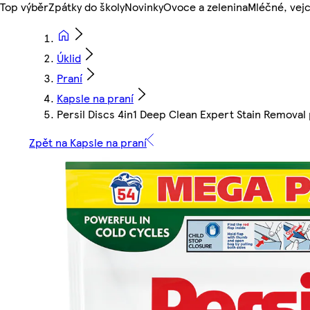
Top výběr
Zpátky do školy
Novinky
Ovoce a zelenina
Mléčné, vejc
Úklid
Praní
Kapsle na praní
Persil Discs 4in1 Deep Clean Expert Stain Removal 
Zpět na Kapsle na praní