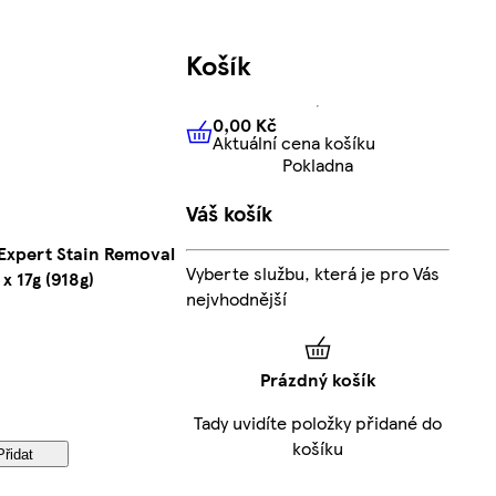
Košík
0,00 Kč
Aktuální cena košíku
0,00 Kč
Aktuální cena košíku
Pokladna
Váš košík
 Expert Stain Removal
Vyberte službu, která je pro Vás
x 17g (918g)
nejvhodnější
Prázdný košík
Tady uvidíte položky přidané do
košíku
Přidat