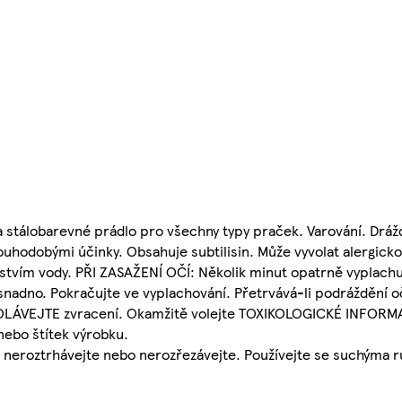
 stálobarevné prádlo pro všechny typy praček. Varování. Drážd
louhodobými účinky. Obsahuje subtilisin. Může vyvolat alergick
stvím vody. PŘI ZASAŽENÍ OČÍ: Několik minut opatrně vyplachu
 snadno. Pokračujte ve vyplachování. Přetrvává-li podráždění o
YVOLÁVEJTE zvracení. Okamžitě volejte TOXIKOLOGICKÉ INFORM
nebo štítek výrobku.
, neroztrhávejte nebo nerozřezávejte. Používejte se suchýma 