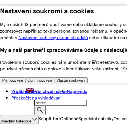
Nastavení soukromí a cookies
My a našich 18 partnerů používáme nebo ukládáme soubory coo
zobrazovat například také personalizovanou reklamu. V opačn
změnit v
Nastavení ochrany osobních údajů
nebo kliknutím na 
My a naši partneři zpracováváme údaje z následuj
Povolením souborů cookies nám umožníte měřit efektivitu zobr
používat přesná data o poloze a identifikovat vaše zařízení.
Se
Přijmout vše
Odmítnout vše
Vlastní nastavení
Přejít na hlavní obsah
English
Můj první nákup
Nápověda
Přeskočit na vyhledávání
Koupit teď
Oblíbené
Speciální nabídky
Online
Všechny kategorie