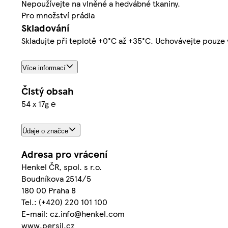
Nepoužívejte na vlněné a hedvábné tkaniny.
Pro množství prádla
Skladování
Skladujte při teplotě +0°C až +35°C. Uchovávejte pouze
Více informací
Čistý obsah
54 x 17g ℮
Údaje o značce
Adresa pro vrácení
Henkel ČR, spol. s r.o.
Boudníkova 2514/5
180 00 Praha 8
Tel.: (+420) 220 101 100
E-mail: cz.info@henkel.com
www.persil.cz