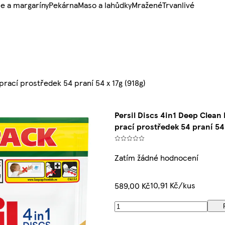
e a margaríny
Pekárna
Maso a lahůdky
Mražené
Trvanlivé
prací prostředek 54 praní 54 x 17g (918g)
Persil Discs 4in1 Deep Clean
prací prostředek 54 praní 54 
Zatím žádné hodnocení
10,91 Kč/kus
589,00 Kč