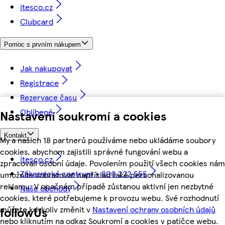
itesco.cz
Clubcard
Pomoc s prvním nákupem
Jak nakupovat
Registrace
Rezervace času
Oblíbené
Nastavení soukromí a cookies
Kontakt
My a našich 18 partnerů používáme nebo ukládáme soubory
cookies, abychom zajistili správné fungování webu a
itesco.cz
zpracovali osobní údaje. Povolením použití všech cookies nám
Zákaznické centrum - 800 222 555
umožníte zobrazovat například také personalizovanou
reklamu. V opačném případě zůstanou aktivní jen nezbytné
Naše obchody
cookies, které potřebujeme k provozu webu. Své rozhodnutí
můžete kdykoliv změnit v
Nastavení ochrany osobních údajů
followUs
nebo kliknutím na odkaz Soukromí a cookies v patičce webu.