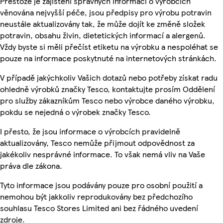
Přestože je zajištění správných informací o výrobcích
věnována nejvyšší péče, jsou předpisy pro výrobu potravin
neustále aktualizovány tak, že může dojít ke změně složek
potravin, obsahu živin, dietetických informací a alergenů.
Vždy byste si měli přečíst etiketu na výrobku a nespoléhat se
pouze na informace poskytnuté na internetových stránkách.
V případě jakýchkoliv Vašich dotazů nebo potřeby získat radu
ohledně výrobků značky Tesco, kontaktujte prosím Oddělení
pro služby zákazníkům Tesco nebo výrobce daného výrobku,
pokdu se nejedná o výrobek značky Tesco.
I přesto, že jsou informace o výrobcích pravidelně
aktualizovány, Tesco nemůže přijmout odpovědnost za
jakékoliv nesprávné informace. To však nemá vliv na Vaše
práva dle zákona.
Tyto informace jsou podávány pouze pro osobní použití a
nemohou být jakkoliv reprodukovány bez předchozího
souhlasu Tesco Stores Limited ani bez řádného uvedení
zdroje.