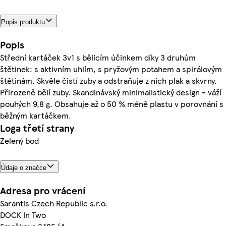
Popis produktu
Popis
Střední kartáček 3v1 s bělicím účinkem díky 3 druhům
štětinek: s aktivním uhlím, s pryžovým potahem a spirálovým
štětinám. Skvěle čistí zuby a odstraňuje z nich plak a skvrny.
Přirozeně bělí zuby. Skandinávský minimalistický design - váží
pouhých 9,8 g. Obsahuje až o 50 % méně plastu v porovnání s
běžným kartáčkem.
Loga třetí strany
Zelený bod
Údaje o značce
Adresa pro vrácení
Sarantis Czech Republic s.r.o.
DOCK In Two