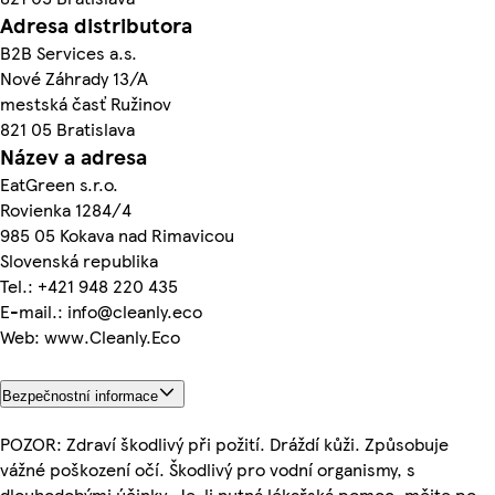
Adresa distributora
B2B Services a.s.
Nové Záhrady 13/A
mestská časť Ružinov
821 05 Bratislava
Název a adresa
EatGreen s.r.o.
Rovienka 1284/4
985 05 Kokava nad Rimavicou
Slovenská republika
Tel.: +421 948 220 435
E-mail.: info@cleanly.eco
Web: www.Cleanly.Eco
Bezpečnostní informace
POZOR: Zdraví škodlivý při požití. Dráždí kůži. Způsobuje
vážné poškození očí. Škodlivý pro vodní organismy, s
dlouhodobými účinky. Je-li nutná lékařská pomoc, mějte po