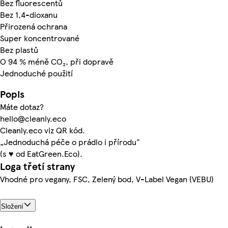
Bez fluorescentů
Bez 1,4-dioxanu
Přirozená ochrana
Super koncentrované
Bez plastů
O 94 % méně CO₂, při dopravě
Jednoduché použití
Popis
Máte dotaz?
hello@cleanly.eco
Cleanly.eco viz QR kód.
„Jednoduchá péče o prádlo i přírodu"
(s ♥ od EatGreen.Eco).
Loga třetí strany
Vhodné pro vegany, FSC, Zelený bod, V-Label Vegan (VEBU)
Složení