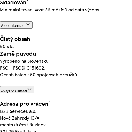
Skladování
Minimální trvanlivost 36 měsíců od data výroby.
Více informací
Čistý obsah
50 x ks
Země původu
Vyrobeno na Slovensku
FSC - FSC® C151602.
Obsah balení: 50 spojených proužků.
Údaje o značce
Adresa pro vrácení
B2B Services a.s.
Nové Záhrady 13/A
mestská časť Ružinov
821 05 Bratislava