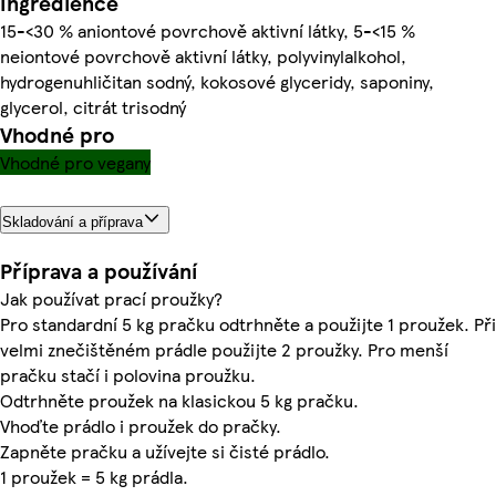
Ingredience
15-<30 % aniontové povrchově aktivní látky, 5-<15 %
neiontové povrchově aktivní látky, polyvinylalkohol,
hydrogenuhličitan sodný, kokosové glyceridy, saponiny,
glycerol, citrát trisodný
Vhodné pro
Vhodné pro vegany
Skladování a příprava
Příprava a používání
Jak používat prací proužky?
Pro standardní 5 kg pračku odtrhněte a použijte 1 proužek. Při
velmi znečištěném prádle použijte 2 proužky. Pro menší
pračku stačí i polovina proužku.
Odtrhněte proužek na klasickou 5 kg pračku.
Vhoďte prádlo i proužek do pračky.
Zapněte pračku a užívejte si čisté prádlo.
1 proužek = 5 kg prádla.