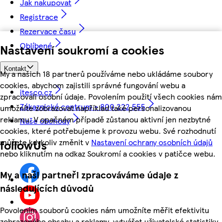
Jak nakupovat
Registrace
Rezervace času
Oblíbené
Nastavení soukromí a cookies
Kontakt
My a našich 18 partnerů používáme nebo ukládáme soubory
cookies, abychom zajistili správné fungování webu a
itesco.cz
zpracovali osobní údaje. Povolením použití všech cookies nám
Zákaznické centrum - 800 222 555
umožníte zobrazovat například také personalizovanou
reklamu. V opačném případě zůstanou aktivní jen nezbytné
Naše obchody
cookies, které potřebujeme k provozu webu. Své rozhodnutí
můžete kdykoliv změnit v
Nastavení ochrany osobních údajů
followUs
nebo kliknutím na odkaz Soukromí a cookies v patičce webu.
My a naši partneři zpracováváme údaje z
následujících důvodů
Povolením souborů cookies nám umožníte měřit efektivitu
zobrazeného obsahu a reklamy, vytvářet uživatelské statistiky,