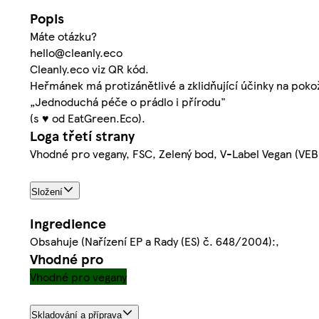
Popis
Máte otázku?
hello@cleanly.eco
Cleanly.eco viz QR kód.
Heřmánek má protizánětlivé a zklidňující účinky na poko
„Jednoduchá péče o prádlo i přírodu"
(s ♥ od EatGreen.Eco).
Loga třetí strany
Vhodné pro vegany, FSC, Zelený bod, V-Label Vegan (VEB
Složení
Ingredience
Obsahuje (Nařízení EP a Rady (ES) č. 648/2004):,
Vhodné pro
Vhodné pro vegany
Skladování a příprava