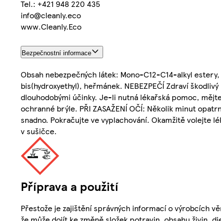
Tel.: +421 948 220 435
info@cleanly.eco
www.Cleanly.Eco
Bezpečnostní informace
Obsah nebezpečných látek: Mono-C12-C14-alkyl estery, s
bis(hydroxyethyl), heřmánek. NEBEZPEČÍ Zdraví škodlivý p
dlouhodobými účinky. Je-li nutná lékařská pomoc, mějte
ochranné brýle. PŘI ZASAŽENÍ OČÍ: Několik minut opatrně
snadno. Pokračujte ve vyplachování. Okamžitě volejte lék
v sušičce.
Příprava a použití
Přestože je zajištění správných informací o výrobcích vě
že může dojít ke změně složek potravin, obsahu živin, di