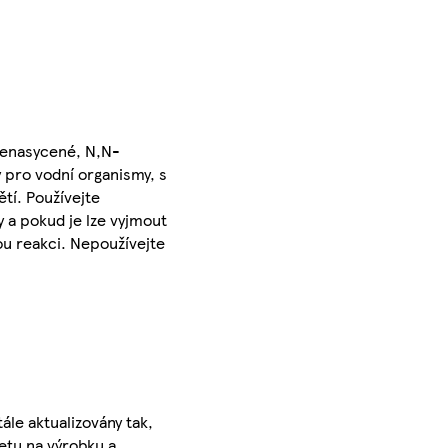
-nenasycené, N,N-
ý pro vodní organismy, s
tí. Používejte
 a pokud je lze vyjmout
ou reakci. Nepoužívejte
ále aktualizovány tak,
ketu na výrobku a