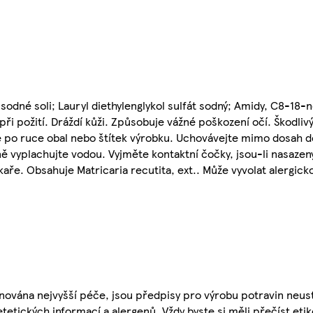
odné soli; Lauryl diethylenglykol sulfát sodný; Amidy, C8-18
ři požití. Dráždí kůži. Způsobuje vážné poškození očí. Škodliv
 po ruce obal nebo štítek výrobku. Uchovávejte mimo dosah dě
 vyplachujte vodou. Vyjměte kontaktní čočky, jsou-li nasazeny
aře. Obsahuje Matricaria recutita, ext.. Může vyvolat alergick
nována nejvyšší péče, jsou předpisy pro výrobu potravin neust
etetických informací a alergenů. Vždy byste si měli přečíst eti