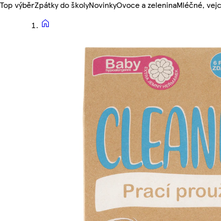
Top výběr
Zpátky do školy
Novinky
Ovoce a zelenina
Mléčné, vejc