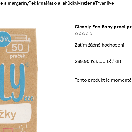
e a margaríny
Pekárna
Maso a lahůdky
Mražené
Trvanlivé
Cleanly Eco Baby prací pr
Zatím žádné hodnocení
6,00 Kč/kus
299,90 Kč
Tento produkt je momentá