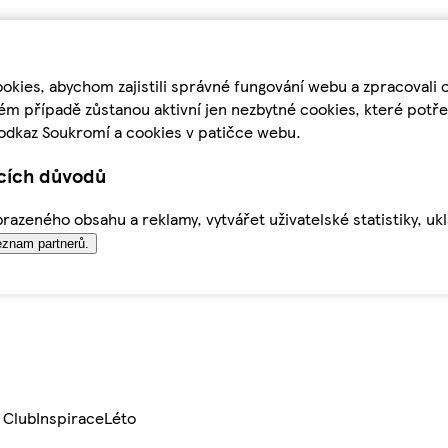
kies, abychom zajistili správné fungování webu a zpracovali 
ém případě zůstanou aktivní jen nezbytné cookies, které pot
odkaz Soukromí a cookies v patičce webu.
ících důvodů
azeného obsahu a reklamy, vytvářet uživatelské statistiky, uk
znam partnerů.
 Club
Inspirace
Léto