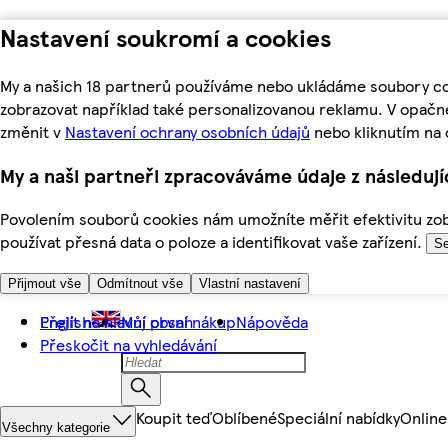
Nastavení soukromí a cookies
My a našich 18 partnerů používáme nebo ukládáme soubory coo
zobrazovat například také personalizovanou reklamu. V opačn
změnit v
Nastavení ochrany osobních údajů
nebo kliknutím na 
My a naši partneři zpracováváme údaje z následuj
Povolením souborů cookies nám umožníte měřit efektivitu zobr
používat přesná data o poloze a identifikovat vaše zařízení.
Se
Přijmout vše
Odmítnout vše
Vlastní nastavení
Přejít na hlavní obsah
English
Můj první nákup
Nápověda
Přeskočit na vyhledávání
Koupit teď
Oblíbené
Speciální nabídky
Online
Všechny kategorie