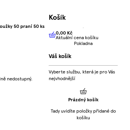
Košík
oužky 50 praní 50 ks
0,00 Kč
Aktuální cena košíku
0,00 Kč
Aktuální cena košíku
Pokladna
Váš košík
Vyberte službu, která je pro Vás
nejvhodnější
lně nedostupný.
Prázdný košík
Tady uvidíte položky přidané do
košíku