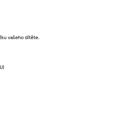
žku vašeho dítěte.
U)