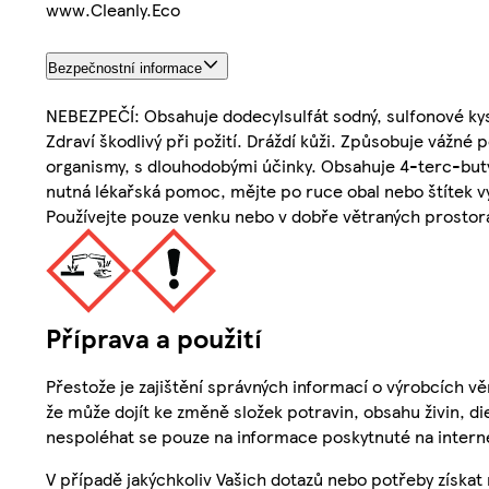
www.Cleanly.Eco
Bezpečnostní informace
NEBEZPEČÍ: Obsahuje dodecylsulfát sodný, sulfonové kyse
Zdraví škodlivý při požití. Dráždí kůži. Způsobuje vážné
organismy, s dlouhodobými účinky. Obsahuje 4-terc-butylc
nutná lékařská pomoc, mějte po ruce obal nebo štítek v
Používejte pouze venku nebo v dobře větraných prostor
Příprava a použití
Přestože je zajištění správných informací o výrobcích vě
že může dojít ke změně složek potravin, obsahu živin, di
nespoléhat se pouze na informace poskytnuté na intern
V případě jakýchkoliv Vašich dotazů nebo potřeby získat