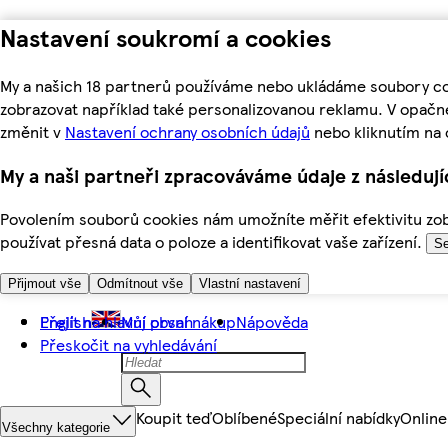
Nastavení soukromí a cookies
My a našich 18 partnerů používáme nebo ukládáme soubory coo
zobrazovat například také personalizovanou reklamu. V opačn
změnit v
Nastavení ochrany osobních údajů
nebo kliknutím na 
My a naši partneři zpracováváme údaje z následuj
Povolením souborů cookies nám umožníte měřit efektivitu zobr
používat přesná data o poloze a identifikovat vaše zařízení.
Se
Přijmout vše
Odmítnout vše
Vlastní nastavení
Přejít na hlavní obsah
English
Můj první nákup
Nápověda
Přeskočit na vyhledávání
Koupit teď
Oblíbené
Speciální nabídky
Online
Všechny kategorie