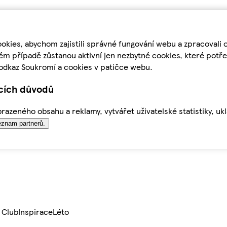
kies, abychom zajistili správné fungování webu a zpracovali 
ém případě zůstanou aktivní jen nezbytné cookies, které pot
odkaz Soukromí a cookies v patičce webu.
ících důvodů
azeného obsahu a reklamy, vytvářet uživatelské statistiky, uk
znam partnerů.
 Club
Inspirace
Léto