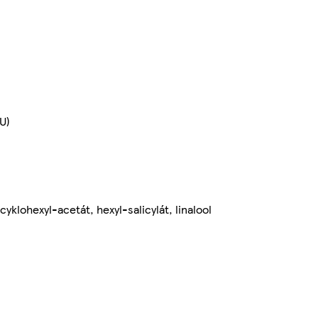
U)
klohexyl-acetát, hexyl-salicylát, linalool