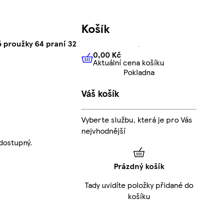
Košík
 proužky 64 praní 32
0,00 Kč
Aktuální cena košíku
0,00 Kč
Aktuální cena košíku
Pokladna
Váš košík
Vyberte službu, která je pro Vás
nejvhodnější
dostupný.
Prázdný košík
Tady uvidíte položky přidané do
košíku