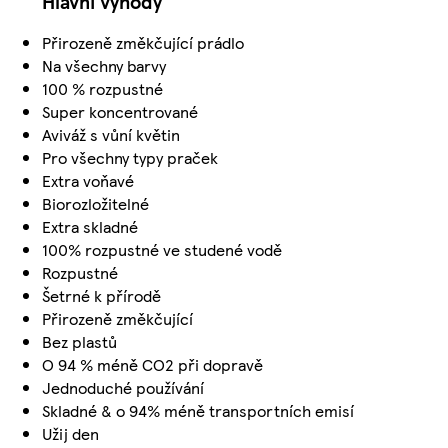
Hlavní výhody
Přirozeně změkčující prádlo
Na všechny barvy
100 % rozpustné
Super koncentrované
Aviváž s vůní květin
Pro všechny typy praček
Extra voňavé
Biorozložitelné
Extra skladné
100% rozpustné ve studené vodě
Rozpustné
Šetrné k přírodě
Přirozeně změkčující
Bez plastů
O 94 % méně CO2 při dopravě
Jednoduché používání
Skladné & o 94% méně transportních emisí
Užij den