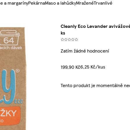
e a margaríny
Pekárna
Maso a lahůdky
Mražené
Trvanlivé
Cleanly Eco Levander avivážové
ks
Zatím žádné hodnocení
6,25 Kč/kus
199,90 Kč
Tento produkt je momentálně ne