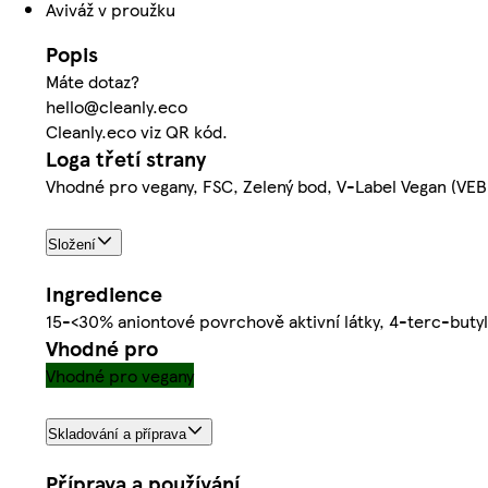
Aviváž v proužku
Popis
Máte dotaz?
hello@cleanly.eco
Cleanly.eco viz QR kód.
Loga třetí strany
Vhodné pro vegany, FSC, Zelený bod, V-Label Vegan (VEB
Složení
Ingredience
15-<30% aniontové povrchově aktivní látky, 4-terc-butylcy
Vhodné pro
Vhodné pro vegany
Skladování a příprava
Příprava a používání