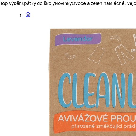
Top výběr
Zpátky do školy
Novinky
Ovoce a zelenina
Mléčné, vejc