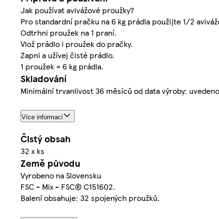
Jak používat avivážové proužky?
Pro standardní pračku na 6 kg prádla použijte 1/2 avivá
Odtrhni proužek na 1 praní.
Vlož prádlo i proužek do pračky.
Zapni a užívej čisté prádlo.
1 proužek = 6 kg prádla.
Skladování
Minimální trvanlivost 36 měsíců od data výroby: uvedeno
Více informací
Čistý obsah
32 x ks
Země původu
Vyrobeno na Slovensku
FSC - Mix - FSC® C151602.
Balení obsahuje: 32 spojených proužků.