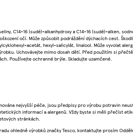
liny, C14-16 (sudé)-alkanhydroxy a C14-16 (sudé)-alken, sodné
 poškození očí. Může způsobit podráždění dýchacích cest. Škodl
yklohexyl-acetát, hexyl-salicylát, linalool. Může vyvolat alerg
ýrobku. Uchovávejte mimo dosah dětí. Před použitím si přečtět
ách. Používejte ochranné brýle. Skladujte uzamčené.
nována nejvyšší péče, jsou předpisy pro výrobu potravin neust
etetických informací a alergenů. Vždy byste si měli přečíst eti
etových stránkách.
 radu ohledně výrobků značky Tesco, kontaktujte prosím Odděl