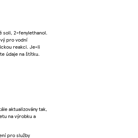
 soli, 2-fenylethanol.
ivý pro vodní
ickou reakci. Je-li
e údaje na štítku.
ále aktualizovány tak,
ketu na výrobku a
ení pro služby