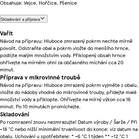
Obsahuje: Vejce, Hořčice, Pšenice
Skladování a příprava
Vařit
Návod na přípravu: Hluboce zmrazený pokrm nechte mírně
povolit. Odstraňte obal a pokrm vložte do menšího hrnce,
podlijte malým množstvím vody. Přiklopený obsah hrnce
ohřívejte na mírném ohni za občasného míchání cca 20
minut.
Příprava v mikrovlnné troubě
Návod na přípravu: Hluboce zmrazený pokrm vyjměte z obalu,
vložte do nádoby vhodné do mikrovlnné trouby, přidejte malé
množství vody a přiklopte. Ohřívejte na mírný výkon cca 16
minut. Po 10 minutách promíchejte.
Skladování
Po rozmrazení znovu nezmrazujte! Datum výroby / Šarže / Při
-18 °C nebo nižší minimální trvanlivost do konce: viz datum na
obalu. Uchování u spotřebitele: * -6 °C 1 týden ** -12 °C 1