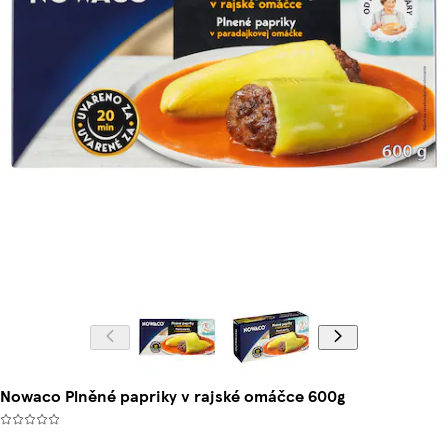
Nowaco Plněné papriky v rajské omáčce 600g