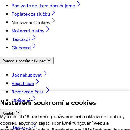
Podívejte se, kam doručujeme
Poplatek za službu
Nastavení Cookies
Možnosti platby
itesco.cz
Clubcard
Pomoc s prvním nákupem
Jak nakupovat
Registrace
Rezervace času
Oblíbené
Nastavení soukromí a cookies
Kontakt
My a našich 18 partnerů používáme nebo ukládáme soubory
cookies, abychom zajistili správné fungování webu a
itesco.cz
zpracovali osobní údaje. Povolením použití všech cookies nám