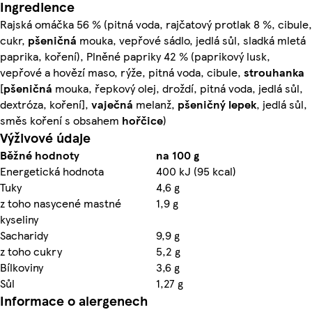
Ingredience
Rajská omáčka 56 % (pitná voda, rajčatový protlak 8 %, cibule,
cukr,
pšeničná
mouka, vepřové sádlo, jedlá sůl, sladká mletá
paprika, koření), Plněné papriky 42 % (paprikový lusk,
vepřové a hovězí maso, rýže, pitná voda, cibule,
strouhanka
[
pšeničná
mouka, řepkový olej, droždí, pitná voda, jedlá sůl,
dextróza, koření],
vaječná
melanž,
pšeničný lepek
, jedlá sůl,
směs koření s obsahem
hořčice
)
Výživové údaje
Běžné hodnoty
na 100 g
Energetická hodnota
400 kJ (95 kcal)
Tuky
4,6 g
z toho nasycené mastné
1,9 g
kyseliny
Sacharidy
9,9 g
z toho cukry
5,2 g
Bílkoviny
3,6 g
Sůl
1,27 g
Informace o alergenech