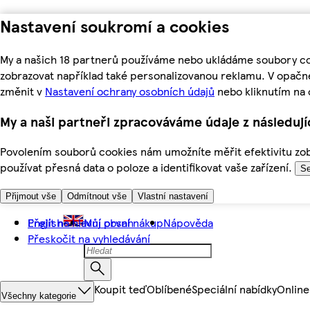
Nastavení soukromí a cookies
My a našich 18 partnerů používáme nebo ukládáme soubory coo
zobrazovat například také personalizovanou reklamu. V opačn
změnit v
Nastavení ochrany osobních údajů
nebo kliknutím na 
My a naši partneři zpracováváme údaje z následuj
Povolením souborů cookies nám umožníte měřit efektivitu zobr
používat přesná data o poloze a identifikovat vaše zařízení.
Se
Přijmout vše
Odmítnout vše
Vlastní nastavení
Přejít na hlavní obsah
English
Můj první nákup
Nápověda
Přeskočit na vyhledávání
Koupit teď
Oblíbené
Speciální nabídky
Online
Všechny kategorie