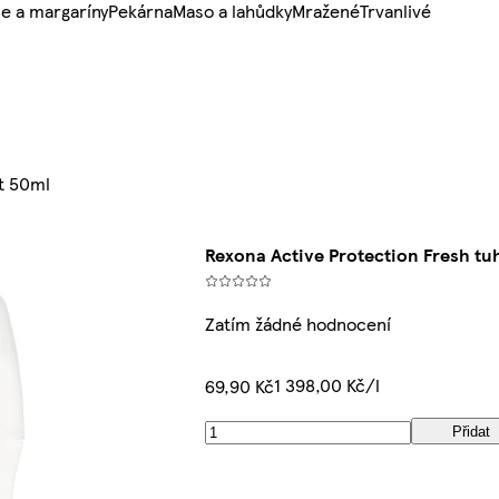
e a margaríny
Pekárna
Maso a lahůdky
Mražené
Trvanlivé
nt 50ml
Rexona Active Protection Fresh tu
Zatím žádné hodnocení
1 398,00 Kč/l
69,90 Kč
Přidat