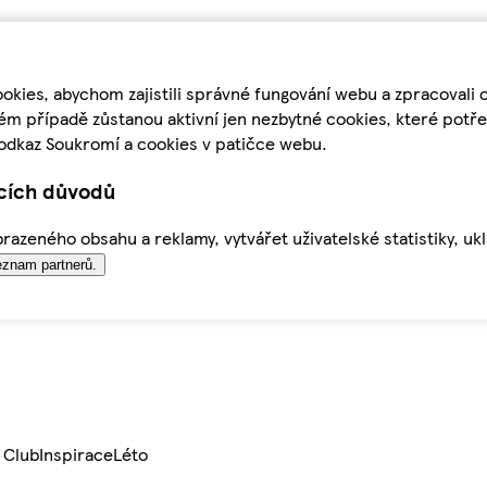
kies, abychom zajistili správné fungování webu a zpracovali 
ém případě zůstanou aktivní jen nezbytné cookies, které pot
odkaz Soukromí a cookies v patičce webu.
ících důvodů
azeného obsahu a reklamy, vytvářet uživatelské statistiky, uk
znam partnerů.
 Club
Inspirace
Léto