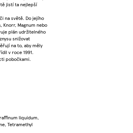
 jistí ta nejlepší
i na světě. Do jejího
's, Knorr, Magnum nebo
uje plán udržitelného
yznysu snižovat
řují na to, aby měly
dil v roce 1991.
ácti pobočkami.
raffinum liquidum,
ene, Tetramethyl