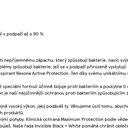
ií v podpaží až o 90 %
roti nepříjemnému zápachu, který způsobují bakterie, navíc s
blémy způsobují bakterie, jež se v podpaží přirozeně vyskytují.
spirant Rexona Active Protection. Ten díky svému unikátnímu
 speciální formuli účinně bojuje proti bakteriím a poskytne t
on je naší nejúčinnější ochranou proti bakteriím způsobujícím 
jně vysoký výkon, jaký podáváš ty. Věnujeme úsilí tomu, abyc
ch produktů.
vými pohyby. Klinická ochrana Maximum Protection podle věd
ješ. Naše řada Invisible Black + White pomáhá chránit oblečen