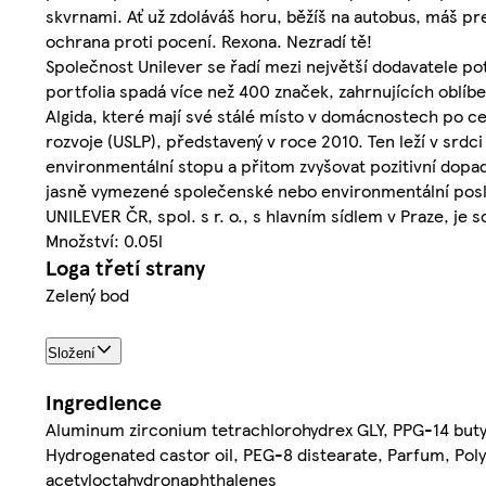
skvrnami. Ať už zdoláváš horu, běžíš na autobus, máš pre
ochrana proti pocení. Rexona. Nezradí tě!
Společnost Unilever se řadí mezi největší dodavatele po
portfolia spadá více než 400 značek, zahrnujících oblí
Algida, které mají své stálé místo v domácnostech po c
rozvoje (USLP), představený v roce 2010. Ten leží v srdc
environmentální stopu a přitom zvyšovat pozitivní dopad
jasně vymezené společenské nebo environmentální poslání
UNILEVER ČR, spol. s r. o., s hlavním sídlem v Praze, je
Množství: 0.05l
Loga třetí strany
Zelený bod
Složení
Ingredience
Aluminum zirconium tetrachlorohydrex GLY, PPG-14 butyl 
Hydrogenated castor oil, PEG-8 distearate, Parfum, Polye
acetyloctahydronaphthalenes