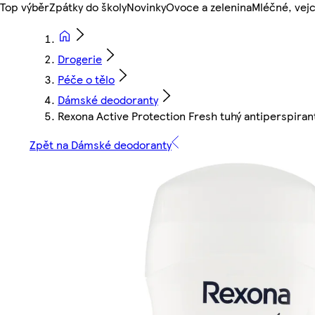
Top výběr
Zpátky do školy
Novinky
Ovoce a zelenina
Mléčné, vejc
Drogerie
Péče o tělo
Dámské deodoranty
Rexona Active Protection Fresh tuhý antiperspira
Zpět na Dámské deodoranty