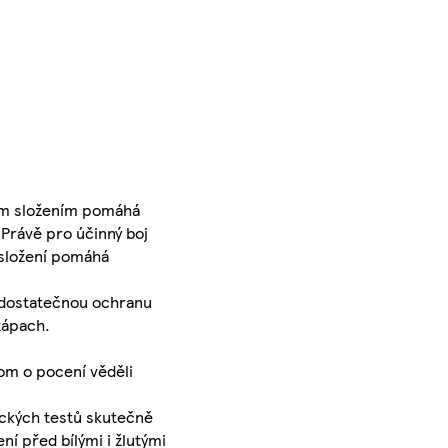
vým složením pomáhá
 Právě pro účinný boj
 složení pomáhá
i dostatečnou ochranu
zápach.
hom o pocení věděli
eckých testů skutečně
í před bílými i žlutými