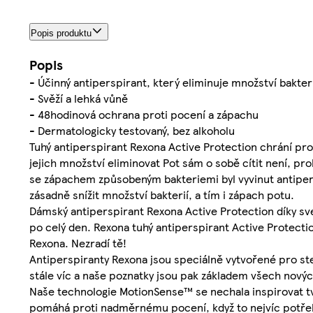
Popis produktu
Popis
- Účinný antiperspirant, který eliminuje množství bakter
- Svěží a lehká vůně
- 48hodinová ochrana proti pocení a zápachu
- Dermatologicky testovaný, bez alkoholu
Tuhý antiperspirant Rexona Active Protection chrání p
jejich množství eliminovat Pot sám o sobě cítit není, pro
se zápachem způsobeným bakteriemi byl vyvinut antiper
zásadně snížit množství bakterií, a tím i zápach potu.
Dámský antiperspirant Rexona Active Protection díky své
po celý den. Rexona tuhý antiperspirant Active Protecti
Rexona. Nezradí tě!
Antiperspiranty Rexona jsou speciálně vytvořené pro ste
stále víc a naše poznatky jsou pak základem všech nový
Naše technologie MotionSense™ se nechala inspirovat t
pomáhá proti nadměrnému pocení, když to nejvíc potřebu