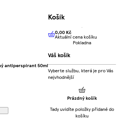
Košík
0,00 Kč
Aktuální cena košíku
0,00 Kč
Aktuální cena košíku
Pokladna
Váš košík
hý antiperspirant 50ml
Vyberte službu, která je pro Vás
nejvhodnější
Prázdný košík
Tady uvidíte položky přidané do
košíku