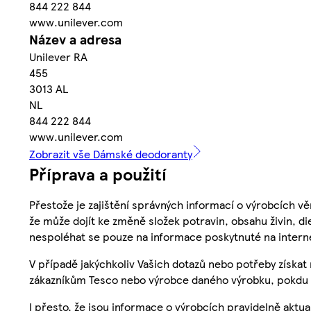
844 222 844
www.unilever.com
Název a adresa
Unilever RA
455
3013 AL
NL
844 222 844
www.unilever.com
Zobrazit vše Dámské deodoranty
Příprava a použití
Přestože je zajištění správných informací o výrobcích vě
že může dojít ke změně složek potravin, obsahu živin, di
nespoléhat se pouze na informace poskytnuté na intern
V případě jakýchkoliv Vašich dotazů nebo potřeby získat
zákazníkům Tesco nebo výrobce daného výrobku, pokdu 
I přesto, že jsou informace o výrobcích pravidelně akt