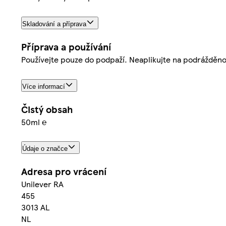
Skladování a příprava
Příprava a používání
Používejte pouze do podpaží. Neaplikujte na podrážděn
Více informací
Čistý obsah
50ml ℮
Údaje o značce
Adresa pro vrácení
Unilever RA
455
3013 AL
NL