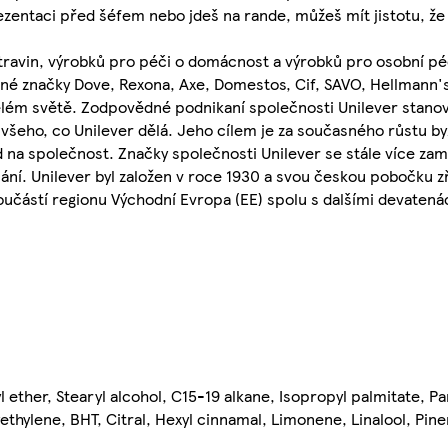
zentaci před šéfem nebo jdeš na rande, můžeš mít jistotu, že tě
travin, výrobků pro péči o domácnost a výrobků pro osobní péč
bené značky Dove, Rexona, Axe, Domestos, Cif, SAVO, Hellmann
elém světě. Zodpovědné podnikaní společnosti Unilever stanov
i všeho, co Unilever dělá. Jeho cílem je za současného růstu b
 na společnost. Značky společnosti Unilever se stále více zamě
. Unilever byl založen v roce 1930 a svou českou pobočku zří
 součástí regionu Východní Evropa (EE) spolu s dalšími devaten
ether, Stearyl alcohol, C15-19 alkane, Isopropyl palmitate, Pa
thylene, BHT, Citral, Hexyl cinnamal, Limonene, Linalool, Pin