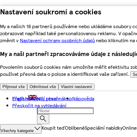
Nastavení soukromí a cookies
My a našich 18 partnerů používáme nebo ukládáme soubory coo
zobrazovat například také personalizovanou reklamu. V opačn
změnit v
Nastavení ochrany osobních údajů
nebo kliknutím na 
My a naši partneři zpracováváme údaje z následuj
Povolením souborů cookies nám umožníte měřit efektivitu zobr
používat přesná data o poloze a identifikovat vaše zařízení.
Se
Přijmout vše
Odmítnout vše
Vlastní nastavení
Přejít na hlavní obsah
English
Můj první nákup
Nápověda
Přeskočit na vyhledávání
Koupit teď
Oblíbené
Speciální nabídky
Online
Všechny kategorie