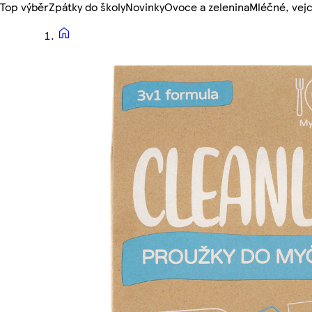
Top výběr
Zpátky do školy
Novinky
Ovoce a zelenina
Mléčné, vejc