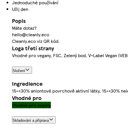
Jednoduché používání
Užij den
Popis
Máte dotaz?
hello@cleanly.eco
Cleanly.eco viz QR kód.
Loga třetí strany
Vhodné pro vegany, FSC, Zelený bod, V-Label Vegan (VEB
Složení
Ingredience
15-<30% aniontové povrchově aktivní látky, 15-<30% nei
Vhodné pro
Vhodné pro vegany
Skladování a příprava