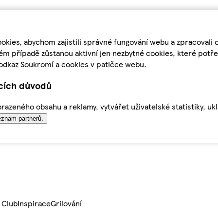
kies, abychom zajistili správné fungování webu a zpracovali 
ém případě zůstanou aktivní jen nezbytné cookies, které pot
odkaz Soukromí a cookies v patičce webu.
ících důvodů
azeného obsahu a reklamy, vytvářet uživatelské statistiky, uk
znam partnerů.
 Club
Inspirace
Grilování