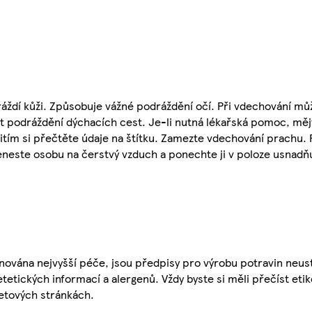
áždí kůži. Způsobuje vážné podráždění očí. Při vdechování můž
t podráždění dýchacích cest. Je-li nutná lékařská pomoc, měj
itím si přečtěte údaje na štítku. Zamezte vdechování prachu.
este osobu na čerstvý vzduch a ponechte ji v poloze usnadňu
nována nejvyšší péče, jsou předpisy pro výrobu potravin neust
etetických informací a alergenů. Vždy byste si měli přečíst eti
etových stránkách.