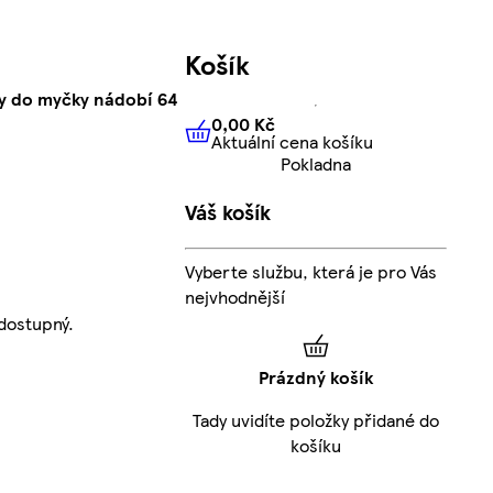
Košík
ky do myčky nádobí 64
0,00 Kč
Aktuální cena košíku
0,00 Kč
Aktuální cena košíku
Pokladna
Váš košík
Vyberte službu, která je pro Vás
nejvhodnější
dostupný.
Prázdný košík
Tady uvidíte položky přidané do
košíku