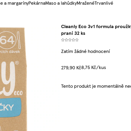
e a margaríny
Pekárna
Maso a lahůdky
Mražené
Trvanlivé
Cleanly Eco 3v1 formula prouž
praní 32 ks
Zatím žádné hodnocení
8,75 Kč/kus
279,90 Kč
Tento produkt je momentálně ne