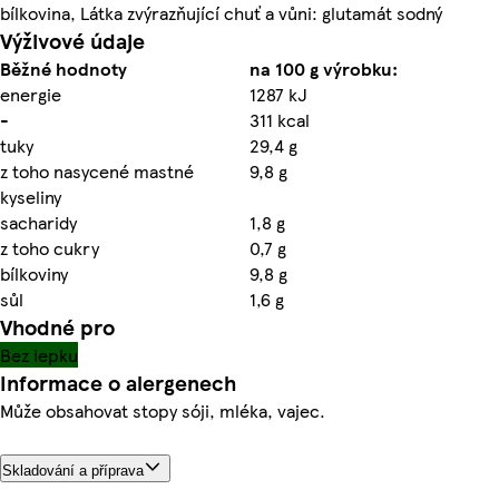
bílkovina, Látka zvýrazňující chuť a vůni: glutamát sodný
Výživové údaje
Běžné hodnoty
na 100 g výrobku:
energie
1287 kJ
-
311 kcal
tuky
29,4 g
z toho nasycené mastné
9,8 g
kyseliny
sacharidy
1,8 g
z toho cukry
0,7 g
bílkoviny
9,8 g
sůl
1,6 g
Vhodné pro
Bez lepku
Informace o alergenech
Může obsahovat stopy sóji, mléka, vajec.
Skladování a příprava