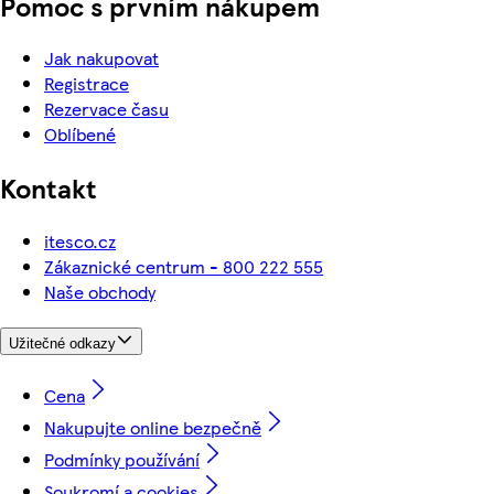
Pomoc s prvním nákupem
Jak nakupovat
Registrace
Rezervace času
Oblíbené
Kontakt
itesco.cz
Zákaznické centrum - 800 222 555
Naše obchody
Užitečné odkazy
Cena
Nakupujte online bezpečně
Podmínky používání
Soukromí a cookies