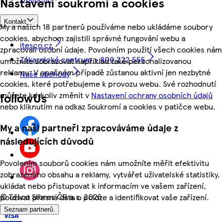
Nastavení soukromí a cookies
Kontakt
My a našich 18 partnerů používáme nebo ukládáme soubory
cookies, abychom zajistili správné fungování webu a
itesco.cz
zpracovali osobní údaje. Povolením použití všech cookies nám
Zákaznické centrum - 800 222 555
umožníte zobrazovat například také personalizovanou
reklamu. V opačném případě zůstanou aktivní jen nezbytné
Naše obchody
cookies, které potřebujeme k provozu webu. Své rozhodnutí
můžete kdykoliv změnit v
Nastavení ochrany osobních údajů
followUs
nebo kliknutím na odkaz Soukromí a cookies v patičce webu.
My a naši partneři zpracováváme údaje z
následujících důvodů
Povolením souborů cookies nám umožníte měřit efektivitu
zobrazeného obsahu a reklamy, vytvářet uživatelské statistiky,
ukládat nebo přistupovat k informacím ve vašem zařízení,
©
Tesco Stores ČR a.s. 2026
používat přesná data o poloze a identifikovat vaše zařízení.
Seznam partnerů.