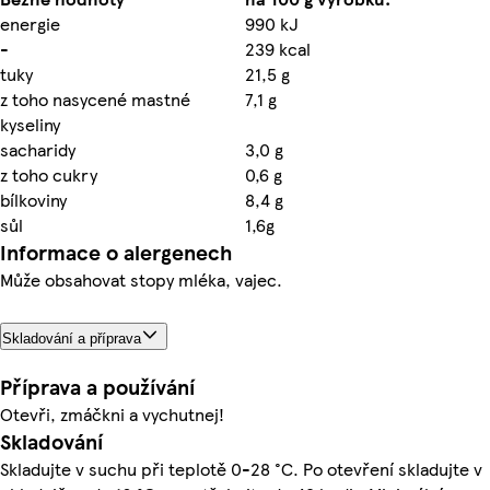
energie
990 kJ
-
239 kcal
tuky
21,5 g
z toho nasycené mastné
7,1 g
kyseliny
sacharidy
3,0 g
z toho cukry
0,6 g
bílkoviny
8,4 g
sůl
1,6g
Informace o alergenech
Může obsahovat stopy mléka, vajec.
Skladování a příprava
Příprava a používání
Otevři, zmáčkni a vychutnej!
Skladování
Skladujte v suchu při teplotě 0-28 °C. Po otevření skladujte v