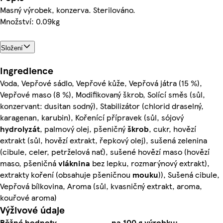
Masný výrobek, konzerva. Sterilováno.
Množství: 0.09kg
Složení
Ingredience
Voda, Vepřové sádlo, Vepřové kůže, Vepřová játra (15 %),
Vepřové maso (8 %), Modifikovaný škrob, Solící směs (sůl,
konzervant: dusitan sodný), Stabilizátor (chlorid draselný,
karagenan, karubin), Kořenící přípravek (sůl, sójový
hydrolyzát
, palmový olej, pšeničný
škrob
, cukr, hovězí
extrakt (sůl, hovězí extrakt, řepkový olej), sušená zelenina
(cibule, celer, petrželová nať), sušené hovězí maso (hovězí
maso, pšeničná
vláknina
bez lepku, rozmarýnový extrakt),
extrakty koření (obsahuje pšeničnou
mouku
)), Sušená cibule,
Vepřová bílkovina, Aroma (sůl, kvasničný extrakt, aroma,
kouřové aroma)
Výživové údaje
Běžné hodnoty
na 100 g výrobku: