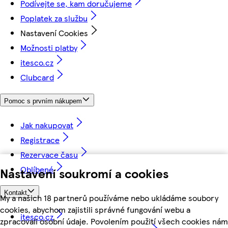
Podívejte se, kam doručujeme
Poplatek za službu
Nastavení Cookies
Možnosti platby
itesco.cz
Clubcard
Pomoc s prvním nákupem
Jak nakupovat
Registrace
Rezervace času
Oblíbené
Nastavení soukromí a cookies
Kontakt
My a našich 18 partnerů používáme nebo ukládáme soubory
cookies, abychom zajistili správné fungování webu a
itesco.cz
zpracovali osobní údaje. Povolením použití všech cookies nám