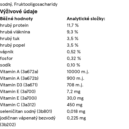
sodný, Fruktooligosacharidy
Výživové údaje
Běžné hodnoty
Analytické složky:
hrubý protein
11,7 %
hrubá vláknina
9,3 %
hrubý tuk
3,5 %
hrubý popel
3,5 %
vápnik
0,52 %
fosfor
0,32 %
sodík
0,10 %
Vitamin A (3a672a)
10000 m.j.
Vitamin A (3a672b)
900 m.j.
Vitamin D3 (3a671)
708 m.j.
Vitamin E (3a700)
7,2 mg
Vitamin E (3a700i)
30,0 mg
Vitamin C (3a312)
450 mg
seleničitan sodný (3b801)
0,018 mg
jodičnan vápenatý bezvodý
0,225 mg
(3b202)