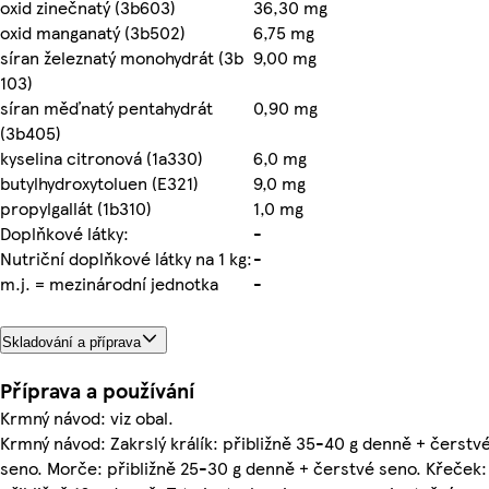
oxid zinečnatý (3b603)
36,30 mg
oxid manganatý (3b502)
6,75 mg
síran železnatý monohydrát (3b
9,00 mg
103)
síran měďnatý pentahydrát
0,90 mg
(3b405)
kyselina citronová (1a330)
6,0 mg
butylhydroxytoluen (E321)
9,0 mg
propylgallát (1b310)
1,0 mg
Doplňkové látky:
-
Nutriční doplňkové látky na 1 kg:
-
m.j. = mezinárodní jednotka
-
Skladování a příprava
Příprava a používání
Krmný návod: viz obal.
Krmný návod: Zakrslý králík: přibližně 35-40 g denně + čerstv
seno. Morče: přibližně 25-30 g denně + čerstvé seno. Křeček: