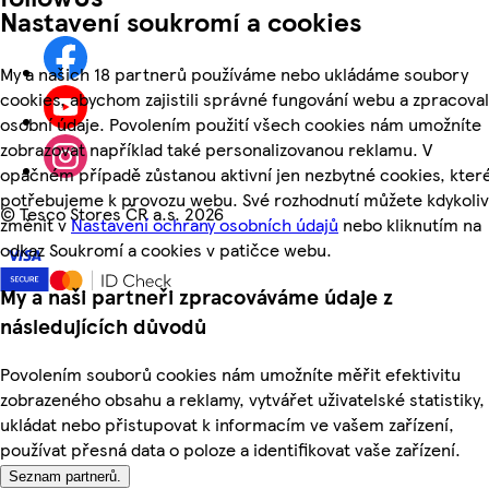
Nastavení soukromí a cookies
My a našich 18 partnerů používáme nebo ukládáme soubory
cookies, abychom zajistili správné fungování webu a zpracoval
osobní údaje. Povolením použití všech cookies nám umožníte
zobrazovat například také personalizovanou reklamu. V
opačném případě zůstanou aktivní jen nezbytné cookies, kter
potřebujeme k provozu webu. Své rozhodnutí můžete kdykoliv
©
Tesco Stores ČR a.s. 2026
změnit v
Nastavení ochrany osobních údajů
nebo kliknutím na
odkaz Soukromí a cookies v patičce webu.
My a naši partneři zpracováváme údaje z
následujících důvodů
Povolením souborů cookies nám umožníte měřit efektivitu
zobrazeného obsahu a reklamy, vytvářet uživatelské statistiky,
ukládat nebo přistupovat k informacím ve vašem zařízení,
používat přesná data o poloze a identifikovat vaše zařízení.
Seznam partnerů.