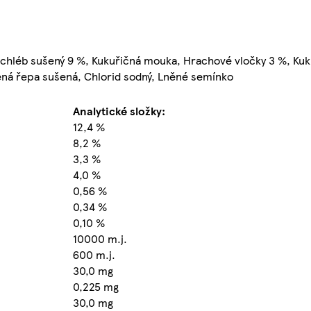
 chléb sušený 9 %, Kukuřičná mouka, Hrachové vločky 3 %, Kuk
ená řepa sušená, Chlorid sodný, Lněné semínko
Analytické složky:
12,4 %
8,2 %
3,3 %
4,0 %
0,56 %
0,34 %
0,10 %
10000 m.j.
600 m.j.
30,0 mg
0,225 mg
30,0 mg