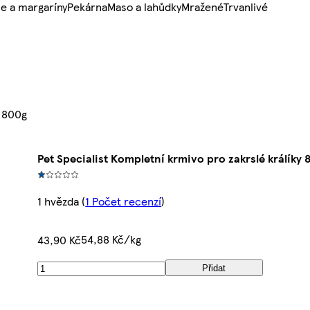
e a margaríny
Pekárna
Maso a lahůdky
Mražené
Trvanlivé
y 800g
Pet Specialist Kompletní krmivo pro zakrslé králíky 
1 hvězda
(
1 Počet recenzí
)
54,88 Kč/kg
43,90 Kč
Přidat