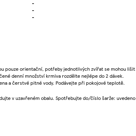
-
-
-
 pouze orientační, potřeby jednotlivých zvířat se mohou lišit v
čené denní množství krmiva rozdělte nejlépe do 2 dávek.
ena a čerstvé pitné vody. Podávejte při pokojové teplotě.
dujte v uzavřeném obalu. Spotřebujte do/číslo šarže: uvedeno 