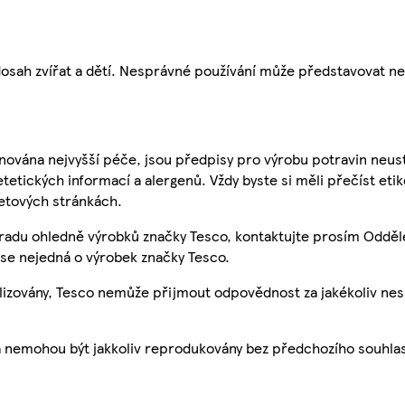
osah zvířat a dětí. Nesprávné používání může představovat n
nována nejvyšší péče, jsou předpisy pro výrobu potravin neust
etetických informací a alergenů. Vždy byste si měli přečíst eti
etových stránkách.
 radu ohledně výrobků značky Tesco, kontaktujte prosím Odděl
se nejedná o výrobek značky Tesco.
ualizovány, Tesco nemůže přijmout odpovědnost za jakékoliv ne
a nemohou být jakkoliv reprodukovány bez předchozího souhla