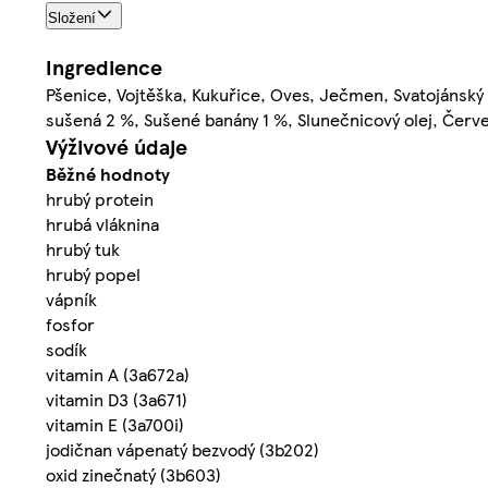
Složení
Ingredience
Pšenice, Vojtěška, Kukuřice, Oves, Ječmen, Svatojánský
sušená 2 %, Sušené banány 1 %, Slunečnicový olej, Červ
Výživové údaje
Běžné hodnoty
hrubý protein
hrubá vláknina
hrubý tuk
hrubý popel
vápník
fosfor
sodík
vitamin A (3a672a)
vitamin D3 (3a671)
vitamin E (3a700i)
jodičnan vápenatý bezvodý (3b202)
oxid zinečnatý (3b603)