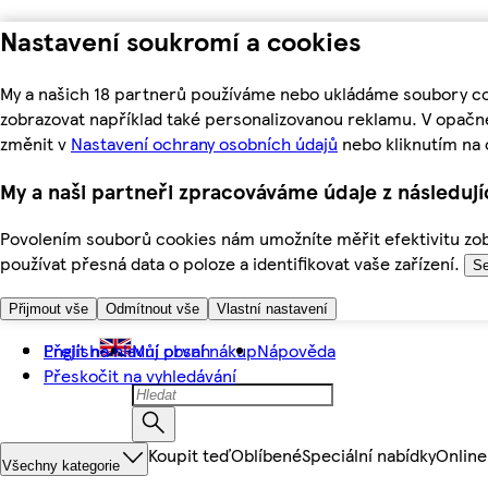
Nastavení soukromí a cookies
My a našich 18 partnerů používáme nebo ukládáme soubory coo
zobrazovat například také personalizovanou reklamu. V opačn
změnit v
Nastavení ochrany osobních údajů
nebo kliknutím na 
My a naši partneři zpracováváme údaje z následuj
Povolením souborů cookies nám umožníte měřit efektivitu zobr
používat přesná data o poloze a identifikovat vaše zařízení.
Se
Přijmout vše
Odmítnout vše
Vlastní nastavení
Přejít na hlavní obsah
English
Můj první nákup
Nápověda
Přeskočit na vyhledávání
Koupit teď
Oblíbené
Speciální nabídky
Online
Všechny kategorie