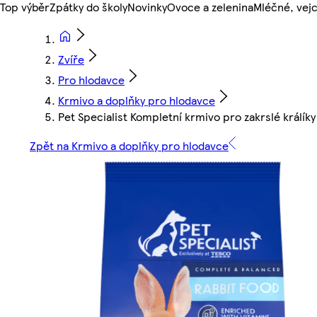
Top výběr
Zpátky do školy
Novinky
Ovoce a zelenina
Mléčné, vejc
Zvíře
Pro hlodavce
Krmivo a doplňky pro hlodavce
Pet Specialist Kompletní krmivo pro zakrslé králík
Zpět na Krmivo a doplňky pro hlodavce