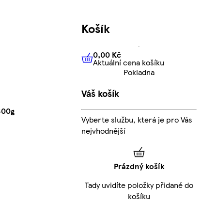
Košík
0,00 Kč
Aktuální cena košíku
0,00 Kč
Aktuální cena košíku
Pokladna
Váš košík
800g
Vyberte službu, která je pro Vás
nejvhodnější
Prázdný košík
Tady uvidíte položky přidané do
košíku