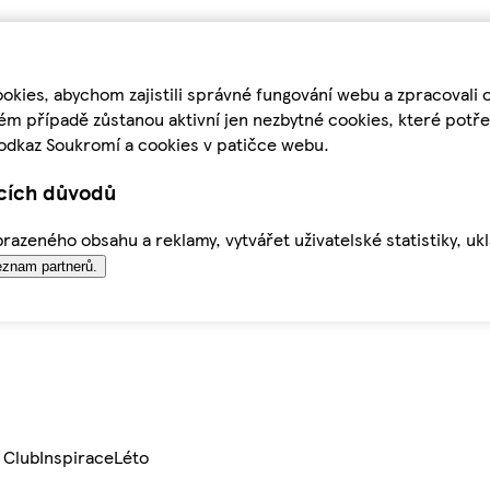
kies, abychom zajistili správné fungování webu a zpracovali 
ém případě zůstanou aktivní jen nezbytné cookies, které pot
odkaz Soukromí a cookies v patičce webu.
ících důvodů
azeného obsahu a reklamy, vytvářet uživatelské statistiky, uk
znam partnerů.
 Club
Inspirace
Léto