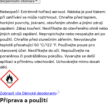
Bezpečnostní informace
Nebezpečí: Extrémně hořlavý aerosol. Nádoba je pod tlakem:
při zahřívání se může roztrhnout. Chraňte před teplem,
horkými povrchy, jiskrami, otevřeným ohněm a jinými zdroji
zapálení. Zákaz kouření. Nestříkejte do otevřeného ohně nebo
jiných zdrojů zapálení. Nepropichujte nebo nespalujte ani po
použití. Chraňte před slunečním zářením. Nevystavujte
teplotě přesahující 50 °C/122 °F. Používejte pouze pro
stanovený účel. Nestříkejte do očí. Nepoužívejte na
poraněnou či podrážděnou pokožku. Vyvarujte se delší
aplikaci a přímému vdechování. Uchovávejte mimo dosah
dětí.
Zobrazit vše Dámské deodoranty
Příprava a použití