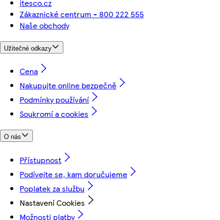
itesco.cz
Zákaznické centrum - 800 222 555
Naše obchody
Užitečné odkazy
Cena
Nakupujte online bezpečně
Podmínky používání
Soukromí a cookies
O nás
Přístupnost
Podívejte se, kam doručujeme
Poplatek za službu
Nastavení Cookies
Možnosti platby