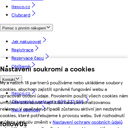
itesco.cz
Clubcard
Pomoc s prvním nákupem
Jak nakupovat
Registrace
Rezervace času
Oblíbené
Nastavení soukromí a cookies
Kontakt
My a našich 18 partnerů používáme nebo ukládáme soubory
cookies, abychom zajistili správné fungování webu a
itesco.cz
zpracovali osobní údaje. Povolením použití všech cookies nám
Zákaznické centrum - 800 222 555
umožníte zobrazovat například také personalizovanou
reklamu. V opačném případě zůstanou aktivní jen nezbytné
Naše obchody
cookies, které potřebujeme k provozu webu. Své rozhodnutí
můžete kdykoliv změnit v
Nastavení ochrany osobních údajů
followUs