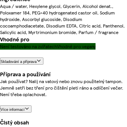
Aqua / water, Hexylene glycol, Glycerin, Alcohol denat.,
Poloxamer 184, PEG-40 hydrogenated castor oil, Sodium
hydroxide, Ascorbyl glucoside, Disodium
cocoamphodiacetate, Disodium EDTA, Citric acid, Panthenol,
Salicylic acid, Myrtrimonium bromide, Parfum / fragrance
Vhodné pro
Není testováno na zvířatech
Vhodné pro vegany
Skladování a příprava
Příprava a používání
Jak používat? Nalij na vatový nebo znovu použitelný tampon.
Jemně setři bez tření pro čištění pleti ráno a odlíčení večer.
Není třeba oplachovat.
Více informací
Čistý obsah