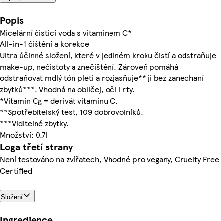
Popis
Micelární čisticí voda s vitaminem C*
All-in-1 čištění a korekce
Ultra účinné složení, které v jediném kroku čistí a odstraňuje
make-up, nečistoty a znečištění. Zároveň pomáhá
odstraňovat mdlý tón pleti a rozjasňuje** ji bez zanechaní
zbytků***. Vhodná na obličej, oči i rty.
*Vitamin Cg = derivát vitaminu C.
**Spotřebitelský test, 109 dobrovolníků.
***Viditelné zbytky.
Množství: 0.7l
Loga třetí strany
Není testováno na zvířatech, Vhodné pro vegany, Cruelty Free
Certified
Složení
Ingredience