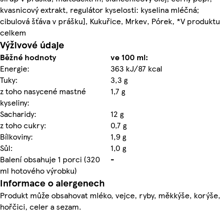
kvasnicový extrakt, regulátor kyselosti: kyselina mléčná;
cibulová šťáva v prášku], Kukuřice, Mrkev, Pórek, *V produktu
celkem
Výživové údaje
Běžné hodnoty
ve 100 ml:
Energie:
363 kJ/87 kcal
Tuky:
3,3 g
z toho nasycené mastné
1,7 g
kyseliny:
Sacharidy:
12 g
z toho cukry:
0,7 g
Bílkoviny:
1,9 g
Sůl:
1,0 g
Balení obsahuje 1 porci (320
-
ml hotového výrobku)
Informace o alergenech
Produkt může obsahovat mléko, vejce, ryby, měkkýše, korýše,
hořčici, celer a sezam.