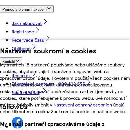
Pomoc s prvním nákupem
Jak nakupovat
Registrace
Rezervace času
Oblíbené
Nastavení soukromí a cookies
Kontakt
My a našich 18 partnerů používáme nebo ukládáme soubory
cookies, abychom zajistili správné fungování webu a
itesco.cz
zpracovali osobní údaje. Povolením použití všech cookies nám
Zákaznické centrum - 800 222 555
umožníte zobrazovat například také personalizovanou
reklamu. V opačném případě zůstanou aktivní jen nezbytné
Naše obchody
cookies, které potřebujeme k provozu webu. Své rozhodnutí
můžete kdykoliv změnit v
Nastavení ochrany osobních údajů
followUs
nebo kliknutím na odkaz Soukromí a cookies v patičce webu.
My a naši partneři zpracováváme údaje z