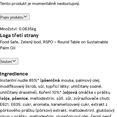
Tento produkt je momentálně nedostupný.
Popis produktu
Množství: 0.0635kg
Loga třetí strany
Food Safe, Zelený bod, RSPO - Round Table on Sustainable
Palm Oil
Složení
Ingredience
Instantní nudle 85%* [
pšeničná
mouka, palmový olej,
modifikovaný škrob, sůl, kypřící látky: uhličitany sodné,
uhličitany draselné], Koření 10%* [
sójová
omáčka v prášku
(
sója
,
pšenice
, maltodextrin, sůl), sůl, zvýrazňovače chuti:
E621, E635; cukr, aromata, karamelizovaný cukr, extrakt z
pórkového prášku (pórkový extrakt, maltodextrin), glukózový
sirup v prášku, maltodextrin, slunečnicový olej, černý pepř,