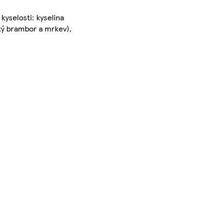
kyselosti: kyselina
dký brambor a mrkev),