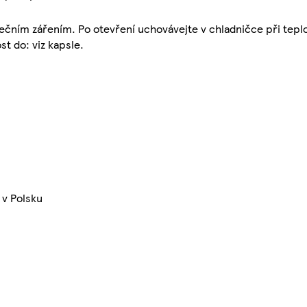
ečním zářením. Po otevření uchovávejte v chladničce při tepl
st do: viz kapsle.
 v Polsku