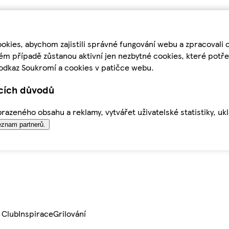
kies, abychom zajistili správné fungování webu a zpracovali 
ém případě zůstanou aktivní jen nezbytné cookies, které pot
odkaz Soukromí a cookies v patičce webu.
ících důvodů
azeného obsahu a reklamy, vytvářet uživatelské statistiky, uk
znam partnerů.
 Club
Inspirace
Grilování