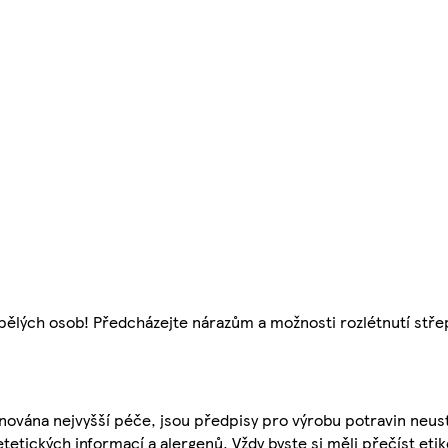
spělých osob! Předcházejte nárazům a možnosti rozlétnutí stře
nována nejvyšší péče, jsou předpisy pro výrobu potravin neust
etetických informací a alergenů. Vždy byste si měli přečíst eti