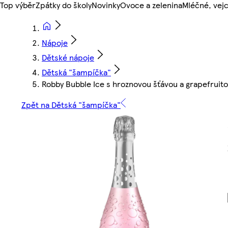
Top výběr
Zpátky do školy
Novinky
Ovoce a zelenina
Mléčné, vejc
Nápoje
Dětské nápoje
Dětská "šampíčka"
Robby Bubble Ice s hroznovou šťávou a grapefruit
Zpět na Dětská "šampíčka"