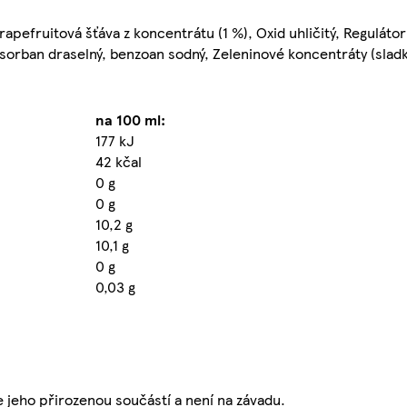
apefruitová šťáva z koncentrátu (1 %), Oxid uhličitý, Regulátor 
 sorban draselný, benzoan sodný, Zeleninové koncentráty (sla
na 100 ml:
177 kJ
42 kčal
0 g
0 g
10,2 g
10,1 g
0 g
0,03 g
e jeho přirozenou součástí a není na závadu.