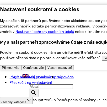
Nastavení soukromí a cookies
My a našich 18 partnerů používáme nebo ukládáme soubory coo
zobrazovat například také personalizovanou reklamu. V opačn
změnit v
Nastavení ochrany osobních údajů
nebo kliknutím na 
My a naši partneři zpracováváme údaje z následuj
Povolením souborů cookies nám umožníte měřit efektivitu zobr
používat přesná data o poloze a identifikovat vaše zařízení.
Se
Přijmout vše
Odmítnout vše
Vlastní nastavení
Přejít na hlavní obsah
English
Můj první nákup
Nápověda
Přeskočit na vyhledávání
Koupit teď
Oblíbené
Speciální nabídky
Online
Všechny kategorie