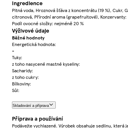
Ingredience
Pitná voda, Hroznová šťáva z koncentrátu (19 %), Cukr, Gr
citronová, Přírodní aroma (grapefruitové), Konzervanty:
Podíl ovocné složky: nejméně 20 %
Výživové údaje
Běžné hodnoty
Energetická hodnota:
-
Tuky:
z toho nasycené mastné kyseliny:
Sacharidy:
z toho cukry:
Bílkoviny:
Sůl:
Skladování a příprava
Příprava a používání
Podávejte vychlazené. Výrobek obsahuje sedlinu, která j