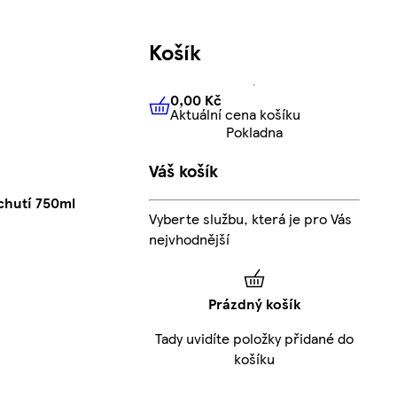
Košík
0,00 Kč
Aktuální cena košíku
0,00 Kč
Aktuální cena košíku
Pokladna
Váš košík
chutí 750ml
Vyberte službu, která je pro Vás
nejvhodnější
Prázdný košík
Tady uvidíte položky přidané do
košíku