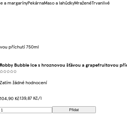
e a margaríny
Pekárna
Maso a lahůdky
Mražené
Trvanlivé
ovou příchutí 750ml
Robby Bubble Ice s hroznovou šťávou a grapefruitovou pří
Zatím žádné hodnocení
139,87 Kč/l
104,90 Kč
Přidat