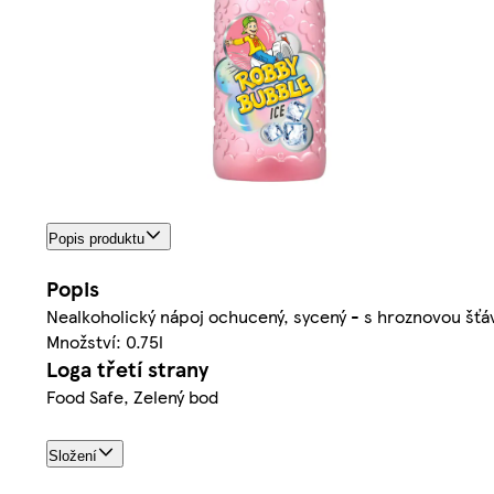
Popis produktu
Popis
Nealkoholický nápoj ochucený, sycený - s hroznovou šťáv
Množství: 0.75l
Loga třetí strany
Food Safe, Zelený bod
Složení