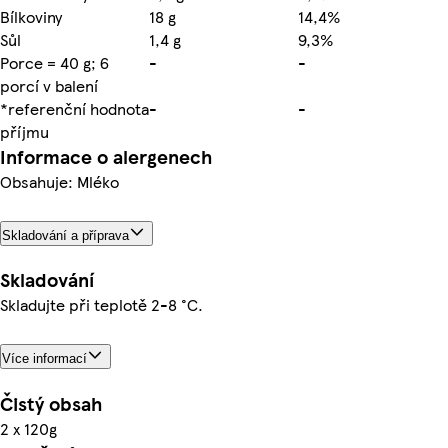
Bílkoviny
18 g
14,4%
Sůl
1,4 g
9,3%
Porce = 40 g; 6
-
-
porcí v balení
*referenční hodnota
-
-
příjmu
Informace o alergenech
Obsahuje: Mléko
Skladování a příprava
Skladování
Skladujte při teplotě 2-8 °C.
Více informací
Čistý obsah
2 x 120g