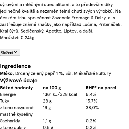
sýrovými a mléčnými specialitami, a to především díky
jedinečné kvalitě a nezaměnitelné chuti svých výrobků. Na
českém trhu společnost Savencia Fromage & Dairy, a. s.
zastřešuje známé značky jako například Lučina, Pribináček,
Král Sýrů, Sedlčanský, Apetito, Liptov, a další.
Množství: 0.24kg
Složení
Ingredience
Mléko
, Drcený zelený pepř 1 %, Sůl, Mlékařské kultury
Výživové údaje
Běžné hodnoty
na 100 g
RHP* na porci
Energie
1361 kJ/328 kcal
6,4%
Tuky
28 g
15,7%
z toho nasycené
19 g
38,0%
mastné kyseliny
Sacharidy
1,1 g
0,2%
z toho cukry
0,5 g
0,2%