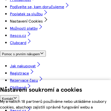
Podívejte se, kam doručujeme
Poplatek za službu
Nastavení Cookies
Možnosti platby
itesco.cz
Clubcard
Pomoc s prvním nákupem
Jak nakupovat
Registrace
Rezervace času
Oblíbené
Nastavení soukromí a cookies
Kontakt
My a našich 18 partnerů používáme nebo ukládáme soubory
cookies, abychom zajistili správné fungování webu a
itesco.cz