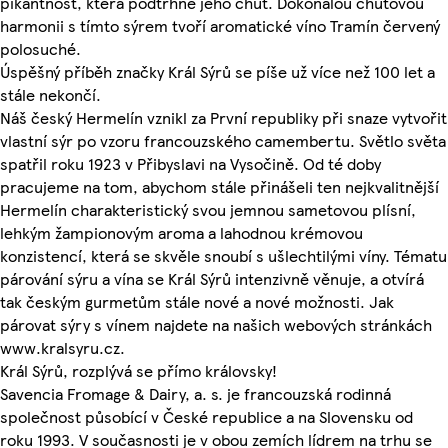
pikantnost, která podtrhne jeho chuť. Dokonalou chuťovou
harmonii s tímto sýrem tvoří aromatické víno Tramín červený
polosuché.
Úspěšný příběh značky Král Sýrů se píše už více než 100 let a
stále nekončí.
Náš český Hermelín vznikl za První republiky při snaze vytvořit
vlastní sýr po vzoru francouzského camembertu. Světlo světa
spatřil roku 1923 v Přibyslavi na Vysočině. Od té doby
pracujeme na tom, abychom stále přinášeli ten nejkvalitnější
Hermelín charakteristický svou jemnou sametovou plísní,
lehkým žampionovým aroma a lahodnou krémovou
konzistencí, která se skvěle snoubí s ušlechtilými víny. Tématu
párování sýru a vína se Král Sýrů intenzivně věnuje, a otvírá
tak českým gurmetům stále nové a nové možnosti. Jak
párovat sýry s vínem najdete na našich webových stránkách
www.kralsyru.cz.
Král Sýrů, rozplývá se přímo královsky!
Savencia Fromage & Dairy, a. s. je francouzská rodinná
společnost působící v České republice a na Slovensku od
roku 1993. V současnosti je v obou zemích lídrem na trhu se