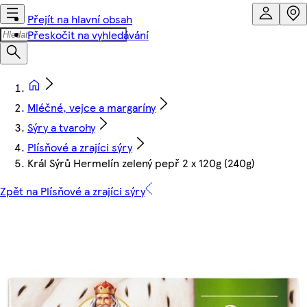
Přejít na hlavní obsah
Přeskočit na vyhledávání
Mléčné, vejce a margaríny
Sýry a tvarohy
Plísňové a zrajíci sýry
Král Sýrů Hermelín zelený pepř 2 x 120g (240g)
Zpět na Plísňové a zrajíci sýry