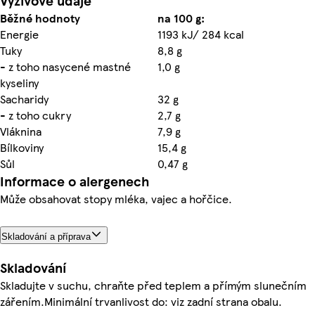
Výživové údaje
Běžné hodnoty
na 100 g:
Energie
1193 kJ/ 284 kcal
Tuky
8,8 g
- z toho nasycené mastné
1,0 g
kyseliny
Sacharidy
32 g
- z toho cukry
2,7 g
Vláknina
7,9 g
Bílkoviny
15,4 g
Sůl
0,47 g
Informace o alergenech
Může obsahovat stopy mléka, vajec a hořčice.
Skladování a příprava
Skladování
Skladujte v suchu, chraňte před teplem a přímým slunečním
zářením.Minimální trvanlivost do: viz zadní strana obalu.