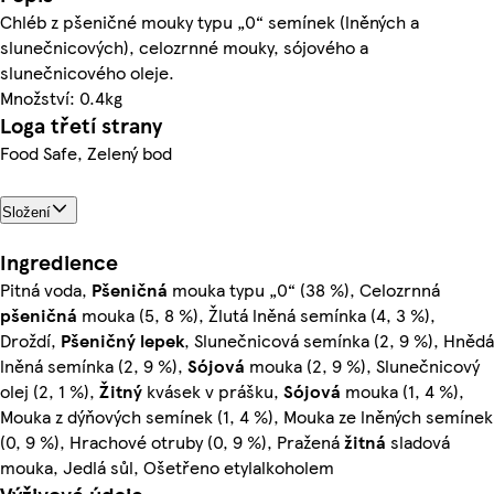
Chléb z pšeničné mouky typu „0“ semínek (lněných a
slunečnicových), celozrnné mouky, sójového a
slunečnicového oleje.
Množství: 0.4kg
Loga třetí strany
Food Safe, Zelený bod
Složení
Ingredience
Pitná voda,
Pšeničná
mouka typu „0“ (38 %), Celozrnná
pšeničná
mouka (5, 8 %), Žlutá lněná semínka (4, 3 %),
Droždí,
Pšeničný lepek
, Slunečnicová semínka (2, 9 %), Hnědá
lněná semínka (2, 9 %),
Sójová
mouka (2, 9 %), Slunečnicový
olej (2, 1 %),
Žitný
kvásek v prášku,
Sójová
mouka (1, 4 %),
Mouka z dýňových semínek (1, 4 %), Mouka ze lněných semínek
(0, 9 %), Hrachové otruby (0, 9 %), Pražená
žitná
sladová
mouka, Jedlá sůl, Ošetřeno etylalkoholem