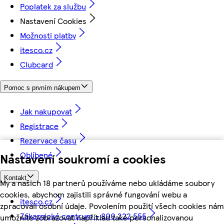
Poplatek za službu
Nastavení Cookies
Možnosti platby
itesco.cz
Clubcard
Pomoc s prvním nákupem
Jak nakupovat
Registrace
Rezervace času
Oblíbené
Nastavení soukromí a cookies
Kontakt
My a našich 18 partnerů používáme nebo ukládáme soubory
cookies, abychom zajistili správné fungování webu a
itesco.cz
zpracovali osobní údaje. Povolením použití všech cookies nám
Zákaznické centrum - 800 222 555
umožníte zobrazovat například také personalizovanou