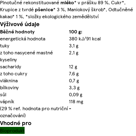
Plnotučné rekonstituované
mléko
* v prášku 89 %, Cukr*,
Krupice z tvrdé
pšenice
* 3 %, Maniokový škrob*, Odtučněné
kakao* 1 %, *složky ekologického zemědělství
Výživové údaje
Běžné hodnoty
100 g:
energetická hodnota
380 kJ/91 kcal
tuky
3,1 g
z toho nasycené mastné
2,1 g
kyseliny
sacharidy
12 g
z toho cukry
7,6 g
vláknina
0,7 g
bílkoviny
3,3 g
sůl
0,09 g
vápník
118 mg
(29 % ref. hodnota pro nutriční
-
označování)
Vhodné pro
Bioprodukt