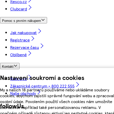
itesco.cz
Clubcard
Pomoc s prvním nákupem
Jak nakupovat
Registrace
Rezervace času
Oblíbené
Kontakt
Nastavení soukromí a cookies
itesco.cz
Zákaznické centrum - 800 222 555
My a našich 18 partnerů používáme nebo ukládáme soubory
Naše obchody
cookies, abychom zajistili správné fungování webu a zpracoval
osobní údaje. Povolením použití všech cookies nám umožníte
followUs
zobrazovat například také personalizovanou reklamu. V
opačném případě zůstanou aktivní jen nezbytné cookies, kter