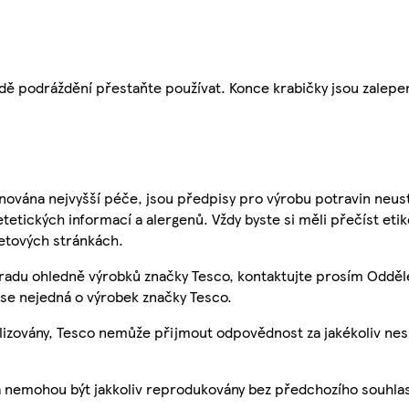
padě podráždění přestaňte používat. Konce krabičky jsou zalepe
nována nejvyšší péče, jsou předpisy pro výrobu potravin neust
etetických informací a alergenů. Vždy byste si měli přečíst eti
etových stránkách.
 radu ohledně výrobků značky Tesco, kontaktujte prosím Odděl
se nejedná o výrobek značky Tesco.
ualizovány, Tesco nemůže přijmout odpovědnost za jakékoliv ne
a nemohou být jakkoliv reprodukovány bez předchozího souhla