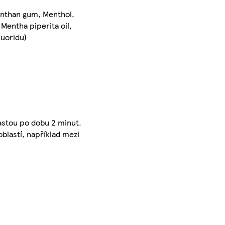
Xanthan gum, Menthol,
Mentha piperita oil,
luoridu)
pastou po dobu 2 minut.
oblastí, například mezi