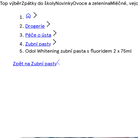
Top výběr
Zpátky do školy
Novinky
Ovoce a zelenina
Mléčné, vejc
Drogerie
Péče o ústa
Zubní pasty
Odol Whitening zubní pasta s fluoridem 2 x 75ml
Zpět na Zubní pasty