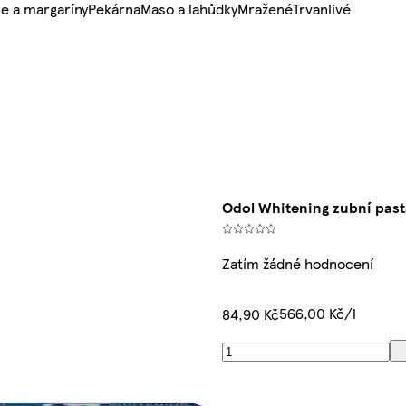
e a margaríny
Pekárna
Maso a lahůdky
Mražené
Trvanlivé
Odol Whitening zubní pasta
Zatím žádné hodnocení
566,00 Kč/l
84,90 Kč