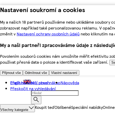
Nastavení soukromí a cookies
My a našich 18 partnerů používáme nebo ukládáme soubory coo
zobrazovat například také personalizovanou reklamu. V opačn
změnit v
Nastavení ochrany osobních údajů
nebo kliknutím na 
My a naši partneři zpracováváme údaje z následuj
Povolením souborů cookies nám umožníte měřit efektivitu zobr
používat přesná data o poloze a identifikovat vaše zařízení.
Se
Přijmout vše
Odmítnout vše
Vlastní nastavení
Přejít na hlavní obsah
English
Můj první nákup
Nápověda
Přeskočit na vyhledávání
Koupit teď
Oblíbené
Speciální nabídky
Online
Všechny kategorie