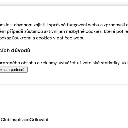
kies, abychom zajistili správné fungování webu a zpracovali 
ém případě zůstanou aktivní jen nezbytné cookies, které pot
odkaz Soukromí a cookies v patičce webu.
ících důvodů
azeného obsahu a reklamy, vytvářet uživatelské statistiky, uk
znam partnerů.
 Club
Inspirace
Grilování