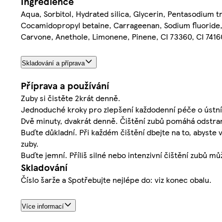
Ingredience
Aqua, Sorbitol, Hydrated silica, Glycerin, Pentasodium 
Cocamidopropyl betaine, Carrageenan, Sodium fluoride, 
Carvone, Anethole, Limonene, Pinene, CI 73360, CI 74160
Skladování a příprava
Příprava a používání
Zuby si čistěte 2krát denně.
Jednoduché kroky pro zlepšení každodenní péče o ústní
Dvě minuty, dvakrát denně. Čištění zubů pomáhá odstrani
Buďte důkladní. Při každém čištění dbejte na to, abyste 
zuby.
Buďte jemní. Příliš silné nebo intenzivní čištění zubů 
Skladování
Číslo šarže a Spotřebujte nejlépe do: viz konec obalu.
Více informací