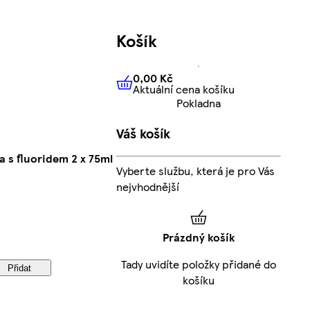
Košík
0,00 Kč
Aktuální cena košíku
0,00 Kč
Aktuální cena košíku
Pokladna
Váš košík
 s fluoridem 2 x 75ml
Vyberte službu, která je pro Vás
nejvhodnější
Prázdný košík
Tady uvidíte položky přidané do
Přidat
košíku