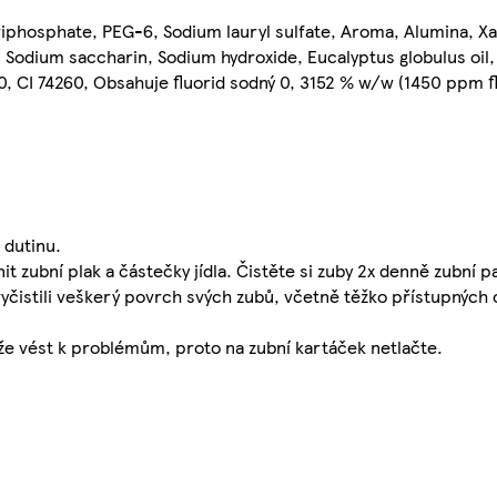
triphosphate, PEG-6, Sodium lauryl sulfate, Aroma, Alumina, 
Sodium saccharin, Sodium hydroxide, Eucalyptus globulus oil, 
, CI 74260, Obsahuje fluorid sodný 0, 3152 % w/w (1450 ppm f
 dutinu.
t zubní plak a částečky jídla. Čistěte si zuby 2x denně zubní 
vyčistili veškerý povrch svých zubů, včetně těžko přístupných 
může vést k problémům, proto na zubní kartáček netlačte.