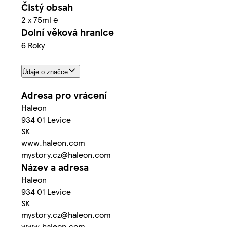
Čistý obsah
2 x 75ml ℮
Dolní věková hranice
6 Roky
Údaje o značce
Adresa pro vrácení
Haleon
934 01 Levice
SK
www.haleon.com
mystory.cz@haleon.com
Název a adresa
Haleon
934 01 Levice
SK
mystory.cz@haleon.com
www.haleon.com