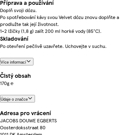
Příprava a používání
Doplň svoji dózu.
Po spotřebování kávy svou Velvet dózu znovu doplňte a
prodlužte tak její životnost.
1-2 lžičky (1,8 g) zalít 200 ml horké vody (85°C).
Skladování
Po otevření pečlivě uzavřete. Uchovejte v suchu.
Více informací
Čistý obsah
170g ℮
Údaje o značce
Adresa pro vrácení
JACOBS DOUWE EGBERTS
Oosterdoksstraat 80
1011 DK Amsterdam