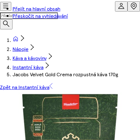
Přejít na hlavní obsah
Přeskočit na vyhledávání
Nápoje
Káva a kávoviny
Instantní káva
Jacobs Velvet Gold Crema rozpustná káva 170g
Zpět na Instantní káva