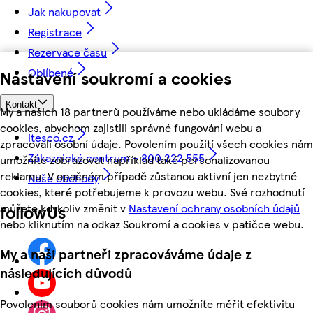
Jak nakupovat
Registrace
Rezervace času
Oblíbené
Nastavení soukromí a cookies
Kontakt
My a našich 18 partnerů používáme nebo ukládáme soubory
cookies, abychom zajistili správné fungování webu a
itesco.cz
zpracovali osobní údaje. Povolením použití všech cookies nám
Zákaznické centrum - 800 222 555
umožníte zobrazovat například také personalizovanou
reklamu. V opačném případě zůstanou aktivní jen nezbytné
Naše obchody
cookies, které potřebujeme k provozu webu. Své rozhodnutí
můžete kdykoliv změnit v
Nastavení ochrany osobních údajů
followUs
nebo kliknutím na odkaz Soukromí a cookies v patičce webu.
My a naši partneři zpracováváme údaje z
následujících důvodů
Povolením souborů cookies nám umožníte měřit efektivitu