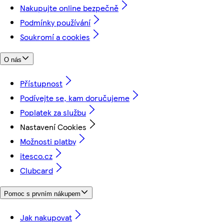
Nakupujte online bezpečně
Podmínky používání
Soukromí a cookies
O nás
Přístupnost
Podívejte se, kam doručujeme
Poplatek za službu
Nastavení Cookies
Možnosti platby
itesco.cz
Clubcard
Pomoc s prvním nákupem
Jak nakupovat