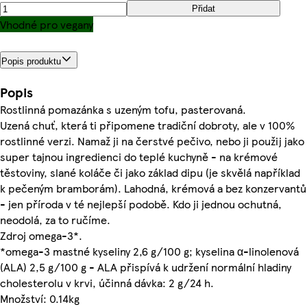
Přidat
Vhodné pro vegany
Popis produktu
Popis
Rostlinná pomazánka s uzeným tofu, pasterovaná.
Uzená chuť, která ti připomene tradiční dobroty, ale v 100%
rostlinné verzi. Namaž ji na čerstvé pečivo, nebo ji použij jako
super tajnou ingredienci do teplé kuchyně - na krémové
těstoviny, slané koláče či jako základ dipu (je skvělá například
k pečeným bramborám). Lahodná, krémová a bez konzervantů
- jen příroda v té nejlepší podobě. Kdo ji jednou ochutná,
neodolá, za to ručíme.
Zdroj omega-3*.
*omega-3 mastné kyseliny 2,6 g/100 g; kyselina α-linolenová
(ALA) 2,5 g/100 g - ALA přispívá k udržení normální hladiny
cholesterolu v krvi, účinná dávka: 2 g/24 h.
Množství: 0.14kg