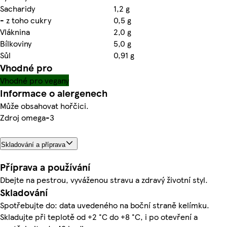
Sacharidy
1,2 g
- z toho cukry
0,5 g
Vláknina
2,0 g
Bílkoviny
5,0 g
Sůl
0,91 g
Vhodné pro
Vhodné pro vegany
Informace o alergenech
Může obsahovat hořčici.
Zdroj omega-3
Skladování a příprava
Příprava a používání
Dbejte na pestrou, vyváženou stravu a zdravý životní styl.
Skladování
Spotřebujte do: data uvedeného na boční straně kelímku.
Skladujte při teplotě od +2 °C do +8 °C, i po otevření a