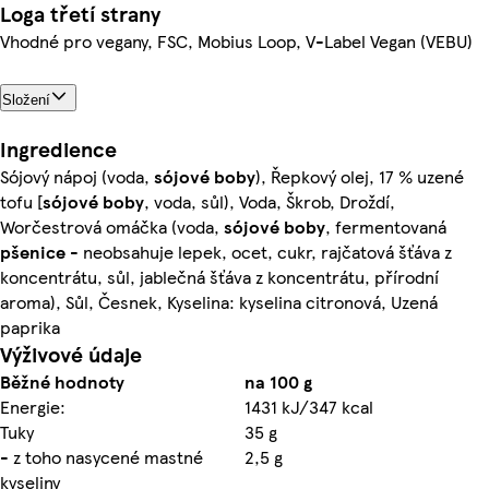
Loga třetí strany
Vhodné pro vegany, FSC, Mobius Loop, V-Label Vegan (VEBU)
Složení
Ingredience
Sójový nápoj (voda,
sójové
boby
), Řepkový olej, 17 % uzené
tofu [
sójové
boby
, voda, sůl), Voda, Škrob, Droždí,
Worčestrová omáčka (voda,
sójové
boby
, fermentovaná
pšenice
- neobsahuje lepek, ocet, cukr, rajčatová šťáva z
koncentrátu, sůl, jablečná šťáva z koncentrátu, přírodní
aroma), Sůl, Česnek, Kyselina: kyselina citronová, Uzená
paprika
Výživové údaje
Běžné hodnoty
na 100 g
Energie:
1431 kJ/347 kcal
Tuky
35 g
- z toho nasycené mastné
2,5 g
kyseliny