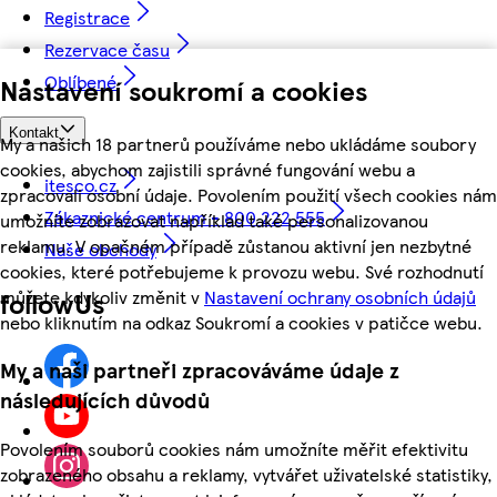
Registrace
Rezervace času
Oblíbené
Nastavení soukromí a cookies
Kontakt
My a našich 18 partnerů používáme nebo ukládáme soubory
cookies, abychom zajistili správné fungování webu a
itesco.cz
zpracovali osobní údaje. Povolením použití všech cookies nám
Zákaznické centrum - 800 222 555
umožníte zobrazovat například také personalizovanou
reklamu. V opačném případě zůstanou aktivní jen nezbytné
Naše obchody
cookies, které potřebujeme k provozu webu. Své rozhodnutí
můžete kdykoliv změnit v
Nastavení ochrany osobních údajů
followUs
nebo kliknutím na odkaz Soukromí a cookies v patičce webu.
My a naši partneři zpracováváme údaje z
následujících důvodů
Povolením souborů cookies nám umožníte měřit efektivitu
zobrazeného obsahu a reklamy, vytvářet uživatelské statistiky,