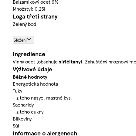
Balzamikový ocet 6%
Množství: 0.25l
Loga třetí strany
Zelený bod
Složení
Ingredience
Vinný ocet (obsahuje
siřičitany
), Zahuštěný hroznový mo
Výživové údaje
Běžné hodnoty
Energetická hodnota
Tuky
- z toho nasyc. mastné kys.
Sacharidy
- z toho cukry
Bílkoviny
Sůl
Informace o alergenech