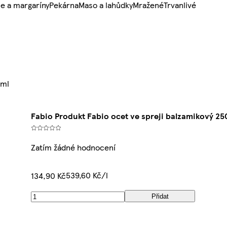
e a margaríny
Pekárna
Maso a lahůdky
Mražené
Trvanlivé
0ml
Fabio Produkt Fabio ocet ve spreji balzamikový 25
Zatím žádné hodnocení
539,60 Kč/l
134,90 Kč
Přidat