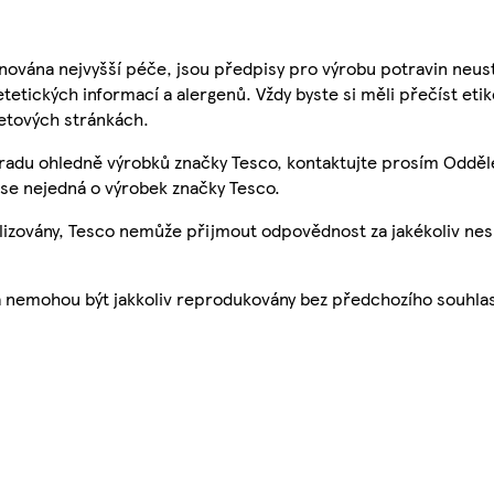
nována nejvyšší péče, jsou předpisy pro výrobu potravin neust
etetických informací a alergenů. Vždy byste si měli přečíst eti
etových stránkách.
 radu ohledně výrobků značky Tesco, kontaktujte prosím Odděl
se nejedná o výrobek značky Tesco.
ualizovány, Tesco nemůže přijmout odpovědnost za jakékoliv ne
a nemohou být jakkoliv reprodukovány bez předchozího souhla