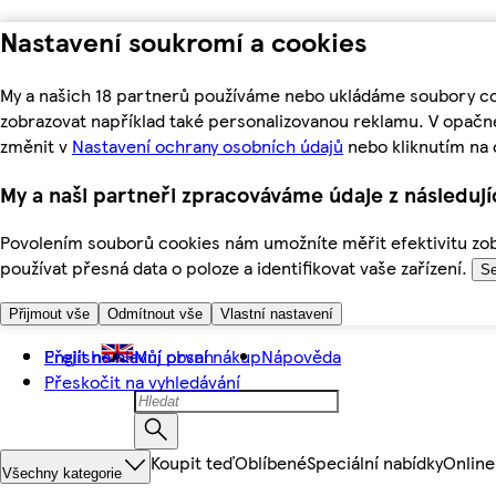
Nastavení soukromí a cookies
My a našich 18 partnerů používáme nebo ukládáme soubory coo
zobrazovat například také personalizovanou reklamu. V opačn
změnit v
Nastavení ochrany osobních údajů
nebo kliknutím na 
My a naši partneři zpracováváme údaje z následuj
Povolením souborů cookies nám umožníte měřit efektivitu zobr
používat přesná data o poloze a identifikovat vaše zařízení.
Se
Přijmout vše
Odmítnout vše
Vlastní nastavení
Přejít na hlavní obsah
English
Můj první nákup
Nápověda
Přeskočit na vyhledávání
Koupit teď
Oblíbené
Speciální nabídky
Online
Všechny kategorie