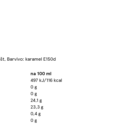
št, Barvivo: karamel E150d
na 100 ml
497 kJ/116 kcal
0 g
0 g
24,1 g
23,3 g
0,4 g
0 g