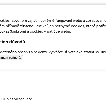
kies, abychom zajistili správné fungování webu a zpracovali 
ém případě zůstanou aktivní jen nezbytné cookies, které pot
odkaz Soukromí a cookies v patičce webu.
ících důvodů
azeného obsahu a reklamy, vytvářet uživatelské statistiky, uk
znam partnerů.
 Club
Inspirace
Léto