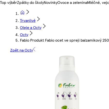
Top výběr
Zpátky do školy
Novinky
Ovoce a zelenina
Mléčné, vejc
Trvanlivé
Oleje a Octy
Octy
Fabio Produkt Fabio ocet ve spreji balzamikový 25
Zpět na Octy