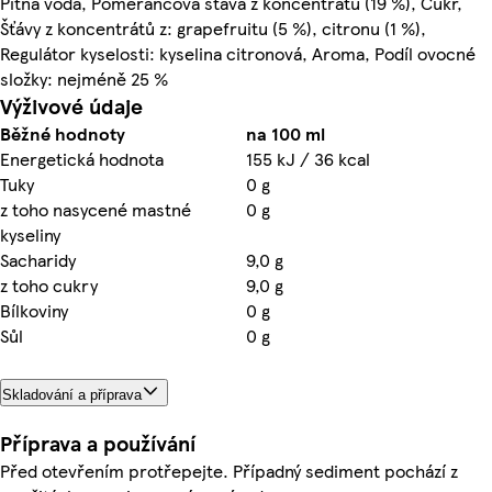
Pitná voda, Pomerančová šťáva z koncentrátu (19 %), Cukr,
Šťávy z koncentrátů z: grapefruitu (5 %), citronu (1 %),
Regulátor kyselosti: kyselina citronová, Aroma, Podíl ovocné
složky: nejméně 25 %
Výživové údaje
Běžné hodnoty
na 100 ml
Energetická hodnota
155 kJ / 36 kcal
Tuky
0 g
z toho nasycené mastné
0 g
kyseliny
Sacharidy
9,0 g
z toho cukry
9,0 g
Bílkoviny
0 g
Sůl
0 g
Skladování a příprava
Příprava a používání
Před otevřením protřepejte. Případný sediment pochází z