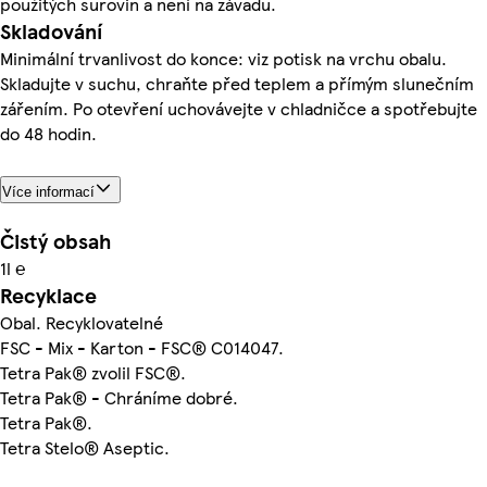
použitých surovin a není na závadu.
Skladování
Minimální trvanlivost do konce: viz potisk na vrchu obalu.
Skladujte v suchu, chraňte před teplem a přímým slunečním
zářením. Po otevření uchovávejte v chladničce a spotřebujte
do 48 hodin.
Více informací
Čistý obsah
1l ℮
Recyklace
Obal. Recyklovatelné
FSC - Mix - Karton - FSC® C014047.
Tetra Pak® zvolil FSC®.
Tetra Pak® - Chráníme dobré.
Tetra Pak®.
Tetra Stelo® Aseptic.