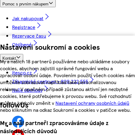
Pomoc s prvním nákupem
Jak nakupovat
Registrace
Rezervace času
Oblíbené
Nastavení soukromí a cookies
Kontakt
My a našich 18 partnerů používáme nebo ukládáme soubory
cookies, abychom zajistili správné fungování webu a
itesco.cz
zpracovali osobní údaje. Povolením použití všech cookies nám
Zákaznické centrum - 800 222 555
umožníte zobrazovat například také personalizovanou
reklamu. V opačném případě zůstanou aktivní jen nezbytné
Naše obchody
cookies, které potřebujeme k provozu webu. Své rozhodnutí
můžete kdykoliv změnit v
Nastavení ochrany osobních údajů
followUs
nebo kliknutím na odkaz Soukromí a cookies v patičce webu.
My a naši partneři zpracováváme údaje z
následujících důvodů