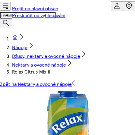
Přejít na hlavní obsah
Přeskočit na vyhledávání
Nápoje
Džusy, nektary a ovocné nápoje
Nektary a ovocné nápoje
Relax Citrus Mix 1l
Zpět na Nektary a ovocné nápoje