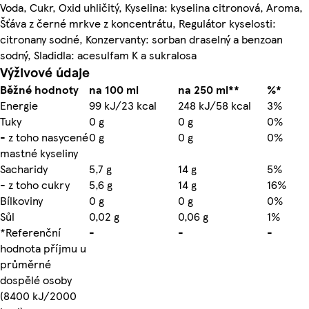
Voda, Cukr, Oxid uhličitý, Kyselina: kyselina citronová, Aroma,
Šťáva z černé mrkve z koncentrátu, Regulátor kyselosti:
citronany sodné, Konzervanty: sorban draselný a benzoan
sodný, Sladidla: acesulfam K a sukralosa
Výživové údaje
Běžné hodnoty
na 100 ml
na 250 ml**
%*
Energie
99 kJ/23 kcal
248 kJ/58 kcal
3%
Tuky
0 g
0 g
0%
- z toho nasycené
0 g
0 g
0%
mastné kyseliny
Sacharidy
5,7 g
14 g
5%
- z toho cukry
5,6 g
14 g
16%
Bílkoviny
0 g
0 g
0%
Sůl
0,02 g
0,06 g
1%
*Referenční
-
-
-
hodnota příjmu u
průměrné
dospělé osoby
(8400 kJ/2000