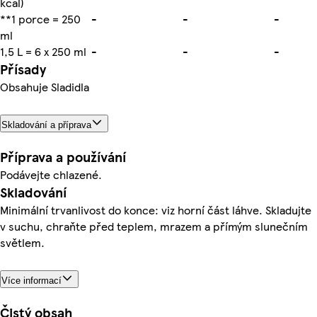
kcal)
**1 porce = 250
-
-
-
ml
1,5 L = 6 x 250 ml
-
-
-
Přísady
Obsahuje Sladidla
Skladování a příprava
Příprava a používání
Podávejte chlazené.
Skladování
Minimální trvanlivost do konce: viz horní část láhve. Skladujte
v suchu, chraňte před teplem, mrazem a přímým slunečním
světlem.
Více informací
Čistý obsah