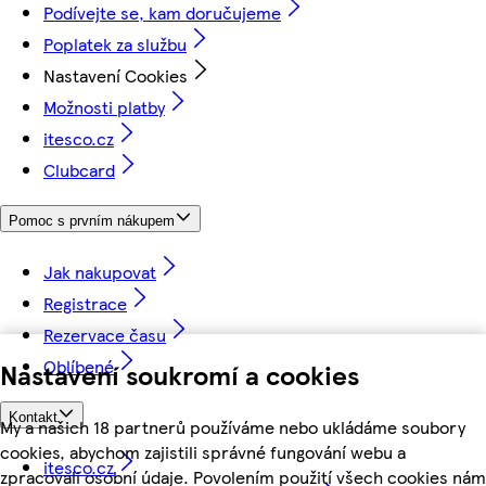
Podívejte se, kam doručujeme
Poplatek za službu
Nastavení Cookies
Možnosti platby
itesco.cz
Clubcard
Pomoc s prvním nákupem
Jak nakupovat
Registrace
Rezervace času
Oblíbené
Nastavení soukromí a cookies
Kontakt
My a našich 18 partnerů používáme nebo ukládáme soubory
cookies, abychom zajistili správné fungování webu a
itesco.cz
zpracovali osobní údaje. Povolením použití všech cookies nám