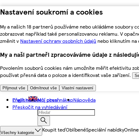
Nastavení soukromí a cookies
My a našich 18 partnerů používáme nebo ukládáme soubory coo
zobrazovat například také personalizovanou reklamu. V opačn
změnit v
Nastavení ochrany osobních údajů
nebo kliknutím na 
My a naši partneři zpracováváme údaje z následuj
Povolením souborů cookies nám umožníte měřit efektivitu zobr
používat přesná data o poloze a identifikovat vaše zařízení.
Se
Přijmout vše
Odmítnout vše
Vlastní nastavení
Přejít na hlavní obsah
English
Můj první nákup
Nápověda
Přeskočit na vyhledávání
Koupit teď
Oblíbené
Speciální nabídky
Online
Všechny kategorie