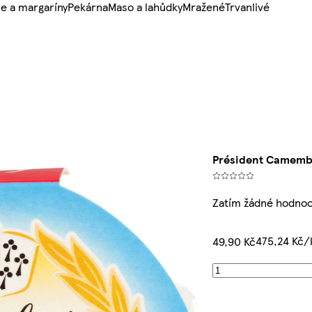
e a margaríny
Pekárna
Maso a lahůdky
Mražené
Trvanlivé
Président Camembe
Zatím žádné hodnoc
475,24 Kč/
49,90 Kč