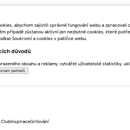
kies, abychom zajistili správné fungování webu a zpracovali 
ém případě zůstanou aktivní jen nezbytné cookies, které pot
odkaz Soukromí a cookies v patičce webu.
ících důvodů
azeného obsahu a reklamy, vytvářet uživatelské statistiky, uk
znam partnerů.
 Club
Inspirace
Grilování