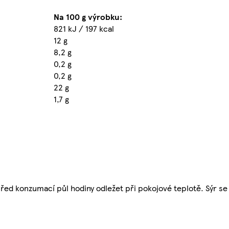
Na 100 g výrobku:
821 kJ / 197 kcal
12 g
8,2 g
0,2 g
0,2 g
22 g
1,7 g
ed konzumací půl hodiny odležet při pokojové teplotě. Sýr se