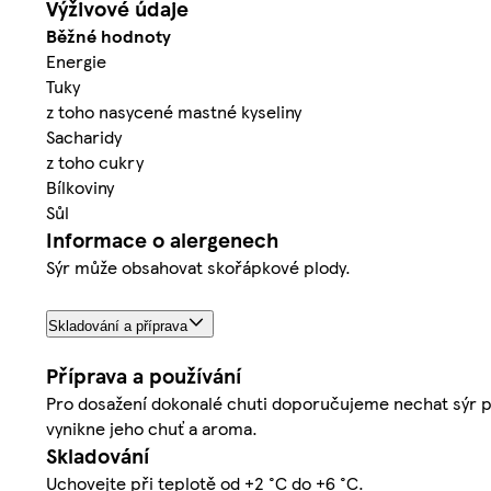
Výživové údaje
Běžné hodnoty
Energie
Tuky
z toho nasycené mastné kyseliny
Sacharidy
z toho cukry
Bílkoviny
Sůl
Informace o alergenech
Sýr může obsahovat skořápkové plody.
Skladování a příprava
Příprava a používání
Pro dosažení dokonalé chuti doporučujeme nechat sýr př
vynikne jeho chuť a aroma.
Skladování
Uchovejte při teplotě od +2 °C do +6 °C.