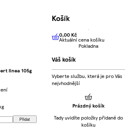
Košík
0,00 Kč
Aktuální cena košíku
0,00 Kč
Aktuální cena košíku
Pokladna
Váš košík
rt linea 105g
Vyberte službu, která je pro Vás
nejvhodnější
ení
Prázdný košík
kg
Tady uvidíte položky přidané do
Přidat
košíku