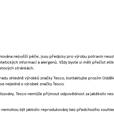
nována nejvyšší péče, jsou předpisy pro výrobu potravin neust
etetických informací a alergenů. Vždy byste si měli přečíst eti
etových stránkách.
 radu ohledně výrobků značky Tesco, kontaktujte prosím Odděl
se nejedná o výrobek značky Tesco.
ualizovány, Tesco nemůže přijmout odpovědnost za jakékoliv ne
a nemohou být jakkoliv reprodukovány bez předchozího souhla