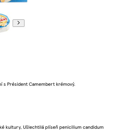
ní s Président Camembert krémový.
řské kultury, Ušlechtilá plíseň penicilium candidum