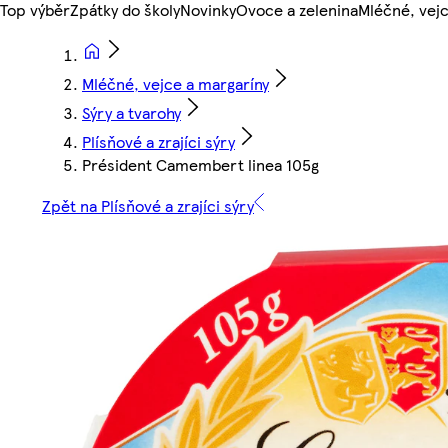
Top výběr
Zpátky do školy
Novinky
Ovoce a zelenina
Mléčné, vejc
Mléčné, vejce a margaríny
Sýry a tvarohy
Plísňové a zrajíci sýry
Président Camembert linea 105g
Zpět na Plísňové a zrajíci sýry