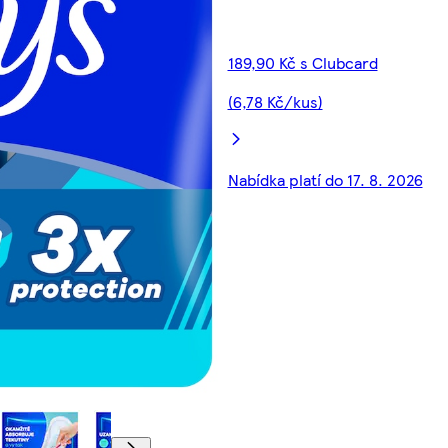
189,90 Kč s Clubcard
(6,78 Kč/kus)
Nabídka platí do 17. 8. 2026