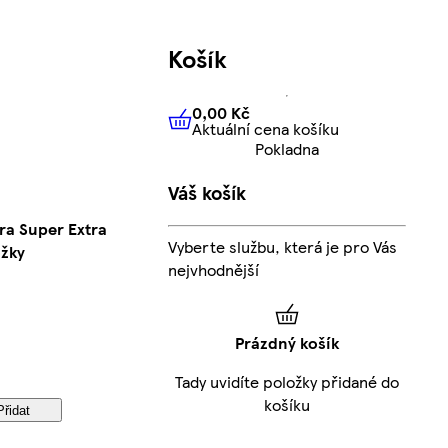
Košík
0,00 Kč
Aktuální cena košíku
0,00 Kč
Aktuální cena košíku
Pokladna
Váš košík
tra Super Extra
Vyberte službu, která je pro Vás
ožky
nejvhodnější
Prázdný košík
Tady uvidíte položky přidané do
košíku
Přidat