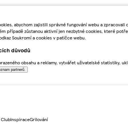
kies, abychom zajistili správné fungování webu a zpracovali 
ém případě zůstanou aktivní jen nezbytné cookies, které pot
odkaz Soukromí a cookies v patičce webu.
ících důvodů
azeného obsahu a reklamy, vytvářet uživatelské statistiky, uk
znam partnerů.
 Club
Inspirace
Grilování