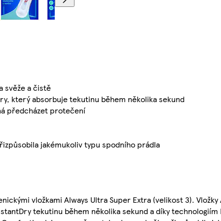
 svěže a čistě
ry, který absorbuje tekutinu během několika sekund
há předcházet protečení
řizpůsobila jakémukoliv typu spodního prádla
ckými vložkami Always Ultra Super Extra (velikost 3). Vložky
InstantDry tekutinu během několika sekund a díky technologií