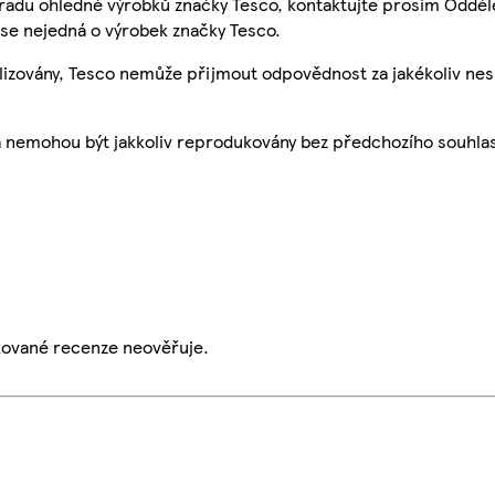
 radu ohledně výrobků značky Tesco, kontaktujte prosím Odděl
se nejedná o výrobek značky Tesco.
ualizovány, Tesco nemůže přijmout odpovědnost za jakékoliv ne
a nemohou být jakkoliv reprodukovány bez předchozího souhla
ikované recenze neověřuje.