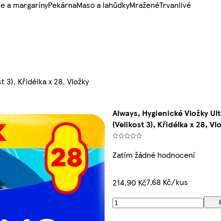
e a margaríny
Pekárna
Maso a lahůdky
Mražené
Trvanlivé
t 3), Křidélka x 28, Vložky
Always, Hygienické Vložky Ul
(Velikost 3), Křidélka x 28, Vl
Zatím žádné hodnocení
7,68 Kč/kus
214,90 Kč