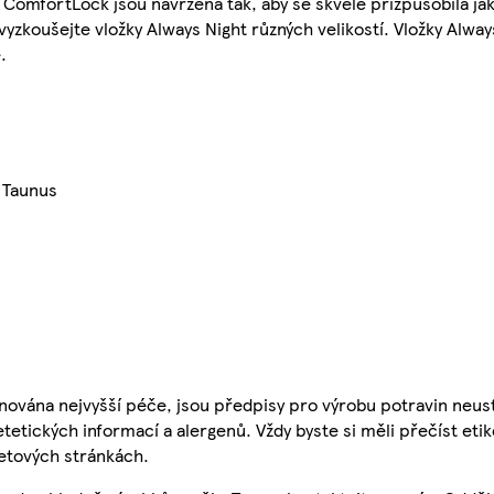
a ComfortLock jsou navržena tak, aby se skvěle přizpůsobila ja
koušejte vložky Always Night různých velikostí. Vložky Always
.
 Taunus
nována nejvyšší péče, jsou předpisy pro výrobu potravin neust
etetických informací a alergenů. Vždy byste si měli přečíst eti
etových stránkách.