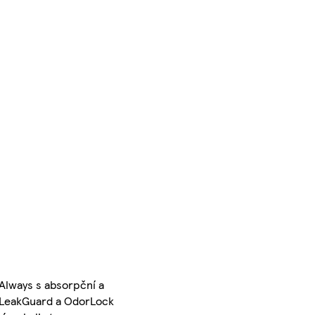
 Always s absorpční a
m LeakGuard a OdorLock