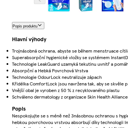
Popis produktu
Hlavní výhody
Trojnásobná ochrana, abyste se během menstruace cítila
Superabsorpční hygienické vložky se systémem InstantD
Technologie LeakGuard uzamyká tekutinu uvnitř a pomá
Absorpční a Hebká Povrchová Vrstva
Technologie OdourLock neutralizuje zápach
Křidélka ComfortLock jsou navržena tak, aby se skvěle p
Vnější obal je vyroben z 50 % z recyklovaného plastu
Schváleno dermatology z organizace Skin Health Alliance
Popis
Nespokojujte se s méně než 3násobnou ochranou s hygieni
hebkou povrchovou vrstvou absorbují díky technologii 