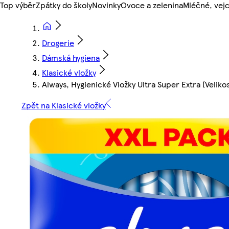
Top výběr
Zpátky do školy
Novinky
Ovoce a zelenina
Mléčné, vejc
Drogerie
Dámská hygiena
Klasické vložky
Always, Hygienické Vložky Ultra Super Extra (Velikos
Zpět na Klasické vložky