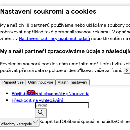
Nastavení soukromí a cookies
My a našich 18 partnerů používáme nebo ukládáme soubory coo
zobrazovat například také personalizovanou reklamu. V opačn
změnit v
Nastavení ochrany osobních údajů
nebo kliknutím na 
My a naši partneři zpracováváme údaje z následuj
Povolením souborů cookies nám umožníte měřit efektivitu zobr
používat přesná data o poloze a identifikovat vaše zařízení.
Se
Přijmout vše
Odmítnout vše
Vlastní nastavení
Přejít na hlavní obsah
English
Můj první nákup
Nápověda
Přeskočit na vyhledávání
Koupit teď
Oblíbené
Speciální nabídky
Online
Všechny kategorie