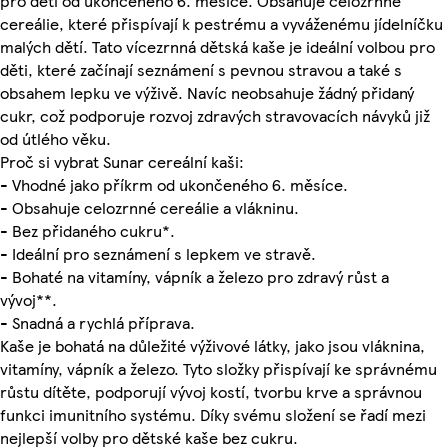
pro děti od ukončeného 6. měsíce. Obsahuje celozrnné
cereálie, které přispívají k pestrému a vyváženému jídelníčku
malých dětí. Tato vícezrnná dětská kaše je ideální volbou pro
děti, které začínají seznámení s pevnou stravou a také s
obsahem lepku ve výživě. Navíc neobsahuje žádný přidaný
cukr, což podporuje rozvoj zdravých stravovacích návyků již
od útlého věku.
Proč si vybrat Sunar cereální kaši:
- Vhodné jako příkrm od ukončeného 6. měsíce.
- Obsahuje celozrnné cereálie a vlákninu.
- Bez přidaného cukru*.
- Ideální pro seznámení s lepkem ve stravě.
- Bohaté na vitamíny, vápník a železo pro zdravý růst a
vývoj**.
- Snadná a rychlá příprava.
Kaše je bohatá na důležité výživové látky, jako jsou vláknina,
vitamíny, vápník a železo. Tyto složky přispívají ke správnému
růstu dítěte, podporují vývoj kostí, tvorbu krve a správnou
funkci imunitního systému. Díky svému složení se řadí mezi
nejlepší volby pro dětské kaše bez cukru.