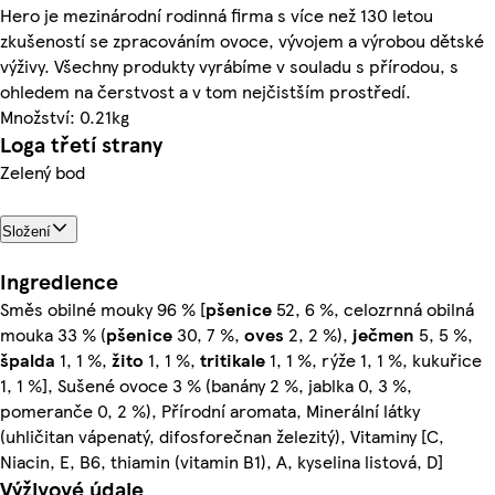
Hero je mezinárodní rodinná firma s více než 130 letou
zkušeností se zpracováním ovoce, vývojem a výrobou dětské
výživy. Všechny produkty vyrábíme v souladu s přírodou, s
ohledem na čerstvost a v tom nejčistším prostředí.
Množství: 0.21kg
Loga třetí strany
Zelený bod
Složení
Ingredience
Směs obilné mouky 96 % [
pšenice
52, 6 %, celozrnná obilná
mouka 33 % (
pšenice
30, 7 %,
oves
2, 2 %),
ječmen
5, 5 %,
špalda
1, 1 %,
žito
1, 1 %,
tritikale
1, 1 %, rýže 1, 1 %, kukuřice
1, 1 %], Sušené ovoce 3 % (banány 2 %, jablka 0, 3 %,
pomeranče 0, 2 %), Přírodní aromata, Minerální látky
(uhličitan vápenatý, difosforečnan železitý), Vitaminy [C,
Niacin, E, B6, thiamin (vitamin B1), A, kyselina listová, D]
Výživové údaje