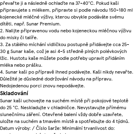
převařte ji a následně ochlaďte na 37-40°C. Pokud kaši
připravujete s mlékem, připravte si podle návodu 150-180 ml
kojenecké mléčné výživy, kterou obvykle podáváte svému
dítěti, např. Sunar Premium.
2. Nalijte připravenou vodu nebo kojeneckou mléčnou výživu
do misky či talíře.
3. Za stálého míchání vidličkou postupně přidávejte cca 25-
30 g Sunar kaše, což je asi 4-5 středně plných polévkových
lžic. Hustotu kaše můžete podle potřeby upravit přidáním
mléka nebo prášku.
4. Sunar kaši po přípravě ihned podávejte. Kaši nikdy nevařte.
Důležité je důsledné dodržování návodu na přípravu.
Nedojedenou porci znovu nepodávejte.
Skladování
Sunar kaši uchovejte na suchém místě při pokojové teplotě
do 25 °C. Neskladujte v chladničce. Nevystavujte přímému
slunečnímu záření. Otevřené balení vždy dobře uzavřete,
uložte na suchém a tmavém místě a spotřebujte do 4 týdnů.
Datum výroby: / Číslo šarže: Minimální trvanlivost do: