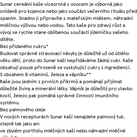
Sunar cereální kaše vícezrnná s ovocem je výborná jako
snídaně pro kojence nebo jako součást večerního rituálu před
spaním. Snadno ji připravíte s mateřským mlékem, náhradní
mléčnou výživou nebo vodou. Tato kaše pro zdravý růst a
vývoj se rychle stane oblíbenou součástí jídelníčku vašeho
dítěte.
Bez přidaného cukru*
Budovat správné stravovací návyky je důležité už od útlého
věku dětí, proto do Sunar kaší nepřidáváme žádný cukr. Kaše
obsahují pouze přirozeně se vyskytující cukry z ingrediencí.
S obsahem 8 vitaminů, železa a vápníku**
Kaše jsou jedním z prvních příkrmů a pomáhají přijímat
důležité živiny a minerální látky. Vápník je důležitý pro stavbu
kostí, železo pak pomáhá správné činnosti imunitního
systému.
Bez palmového oleje
V nových recepturách Sunar kaší nenajdete palmový tuk,
stejně tak jako ani
ve zbylém portfoliu mléčných kaší nebo náhradní mléčné