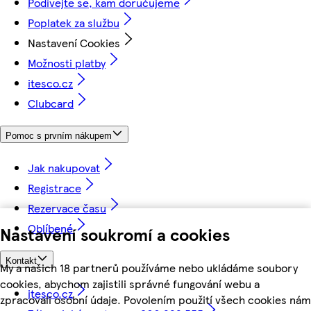
Podívejte se, kam doručujeme
Poplatek za službu
Nastavení Cookies
Možnosti platby
itesco.cz
Clubcard
Pomoc s prvním nákupem
Jak nakupovat
Registrace
Rezervace času
Oblíbené
Nastavení soukromí a cookies
Kontakt
My a našich 18 partnerů používáme nebo ukládáme soubory
cookies, abychom zajistili správné fungování webu a
itesco.cz
zpracovali osobní údaje. Povolením použití všech cookies nám