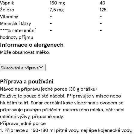
Vápnik
160 mg
40
Železo
7,5 mg
125
Vitaminy
-
-
Minerální látky
-
-
***% referenční
-
-
hodnoty příjmu
Informace o alergenech
Může obsahovat mléko.
Skladování a příprava
Příprava a používání
Návod na přípravu jedné porce (30 g prášku)
Používejte pouze čisté nádobí. Připravujte v misce nebo
hlubším talíři. Sunar cereální kaše vícezrnná s ovocem se
připravuje pouhým přidáním mateřského mléka, náhradní
mléčné výživy, případně vody.
Příprava jedné porce
1. Připravte si 150-180 ml pitné vody, nejlépe kojenecké vody,