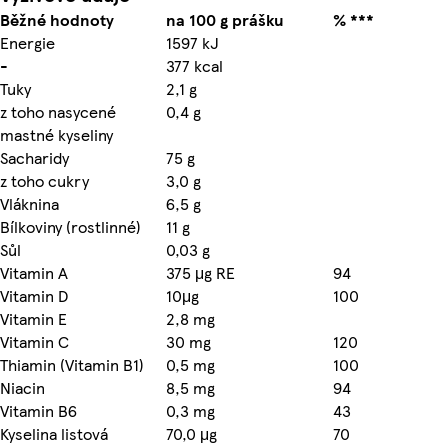
Běžné hodnoty
na 100 g prášku
% ***
Energie
1597 kJ
-
377 kcal
Tuky
2,1 g
z toho nasycené
0,4 g
mastné kyseliny
Sacharidy
75 g
z toho cukry
3,0 g
Vláknina
6,5 g
Bílkoviny (rostlinné)
11 g
Sůl
0,03 g
Vitamin A
375 μg RE
94
Vitamin D
10μg
100
Vitamin E
2,8 mg
Vitamin C
30 mg
120
Thiamin (Vitamin B1)
0,5 mg
100
Niacin
8,5 mg
94
Vitamin B6
0,3 mg
43
Kyselina listová
70,0 μg
70