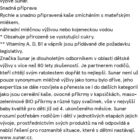
výživě Sunar.
Snadná příprava
Rychle a snadno připravená kaše smícháním s mateřským
mlékem,
náhradní mléčnou výživou nebo kojeneckou vodou
* Obsahuje přirozeně se vyskytující cukry.
** Vitaminy A, D, B1 a vápník jsou přidávané dle požadavku
legislativy.
Značka Sunar je dlouholetým odborníkem v oblasti dětské
výživy s více než 80 lety zkušeností. Je partnerem rodičů,
kteří chtějí svým ratolestem dopřát to nejlepší. Sunar není už
pouze synonymum mléčné výživy jako tomu bylo dříve, jeho
expertíza se dále rozvíjela a přenesla se i do dalších kategorií
jako jsou cereální kaše, ovocné příkrmy v kapsičkách, maso-
zeleninové BIO příkrmy a různé typy svačinek, vše v nejvyšší
baby kvalitě pro děti již od 4. ukončeného měsíce. Sunar
rozumí potřebám rodičům i dětí v jednotlivých etapách jejich
vývoje, prostřednictvím svých produktů na ně odpovídá a
nabízí řešení pro rozmanité situace, které s dětmi nastávají.
www.sunar.cz.