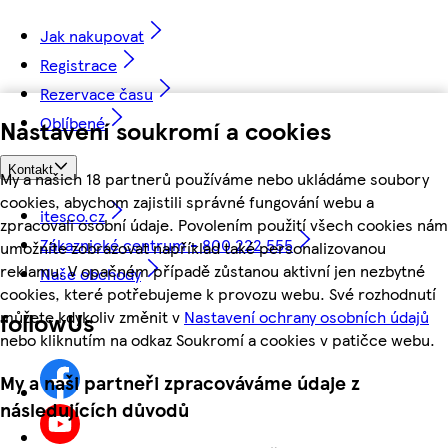
Jak nakupovat
Registrace
Rezervace času
Oblíbené
Nastavení soukromí a cookies
Kontakt
My a našich 18 partnerů používáme nebo ukládáme soubory
cookies, abychom zajistili správné fungování webu a
itesco.cz
zpracovali osobní údaje. Povolením použití všech cookies nám
Zákaznické centrum - 800 222 555
umožníte zobrazovat například také personalizovanou
reklamu. V opačném případě zůstanou aktivní jen nezbytné
Naše obchody
cookies, které potřebujeme k provozu webu. Své rozhodnutí
můžete kdykoliv změnit v
Nastavení ochrany osobních údajů
followUs
nebo kliknutím na odkaz Soukromí a cookies v patičce webu.
My a naši partneři zpracováváme údaje z
následujících důvodů