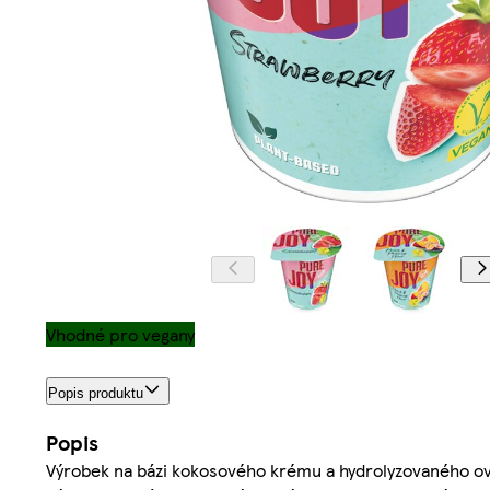
Vhodné pro vegany
Popis produktu
Popis
Výrobek na bázi kokosového krému a hydrolyzovaného o