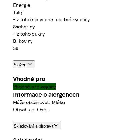
Energie
Tuky
- z toho nasycené mastné kyseliny
Sacharidy
- z toho cukry
Bílkoviny
Sůl
Složení
Vhodné pro
Vhodné pro vegany
Informace o alergenech
Může obsahovat: Mléko
Obsahuje: Oves
Skladování a příprava