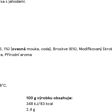
sa s jahodami.
, 1%) [
ovesná
mouka, voda], Broskve (6%), Modifikovaný škrob
ra, Přírodní aroma
+8°C.
100 g výrobku obsahuje:
348 kJ/83 kcal
2,4 g