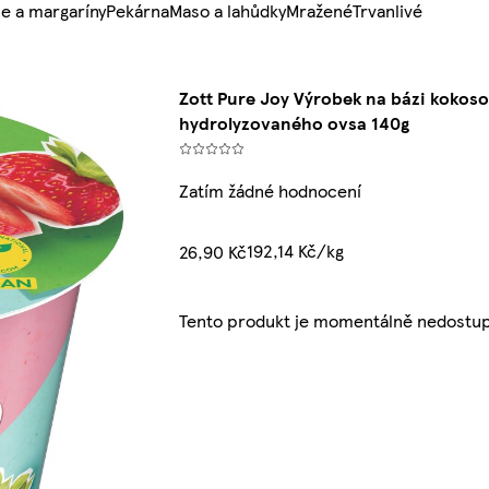
e a margaríny
Pekárna
Maso a lahůdky
Mražené
Trvanlivé
Zott Pure Joy Výrobek na bázi kokos
hydrolyzovaného ovsa 140g
Zatím žádné hodnocení
192,14 Kč/kg
26,90 Kč
Tento produkt je momentálně nedostup