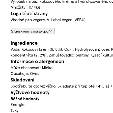
Výrobek na bázi kokosového krému a hydrolyzovaného ov
Množství: 0.14kg
Loga třetí strany
Vhodné pro vegany, V-Label Vegan (VEBU)
S broskvemi a marakujou
Ingredience
Voda, Kokosový krém (9, 5%), Cukr, Hydrolyzovaný oves (6
koncentrátu (2, 2%), Zahušťovadlo: pektiny, Kysací kultu
Informace o alergenech
Může obsahovat: Mléko
Obsahuje: Oves
Skladování
Spotřebujte do: viz víčko. Skladujte při teplotě +4°C až 
Výživové hodnoty
Běžné hodnoty
Energie
Tuky