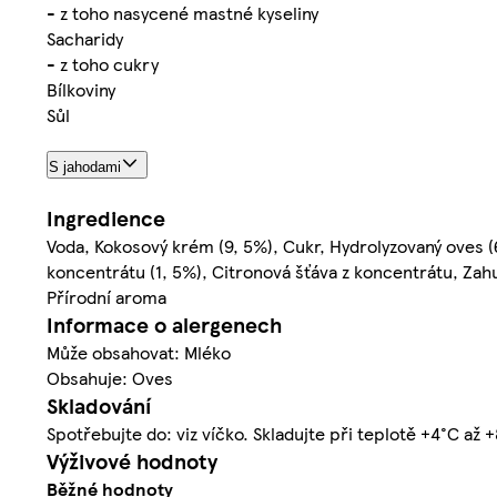
- z toho nasycené mastné kyseliny
Sacharidy
- z toho cukry
Bílkoviny
Sůl
S jahodami
Ingredience
Voda, Kokosový krém (9, 5%), Cukr, Hydrolyzovaný oves (6
koncentrátu (1, 5%), Citronová šťáva z koncentrátu, Zahu
Přírodní aroma
Informace o alergenech
Může obsahovat: Mléko
Obsahuje: Oves
Skladování
Spotřebujte do: viz víčko. Skladujte při teplotě +4°C až 
Výživové hodnoty
Běžné hodnoty