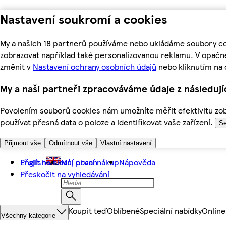
Nastavení soukromí a cookies
My a našich 18 partnerů používáme nebo ukládáme soubory coo
zobrazovat například také personalizovanou reklamu. V opačn
změnit v
Nastavení ochrany osobních údajů
nebo kliknutím na 
My a naši partneři zpracováváme údaje z následuj
Povolením souborů cookies nám umožníte měřit efektivitu zobr
používat přesná data o poloze a identifikovat vaše zařízení.
Se
Přijmout vše
Odmítnout vše
Vlastní nastavení
Přejít na hlavní obsah
English
Můj první nákup
Nápověda
Přeskočit na vyhledávání
Koupit teď
Oblíbené
Speciální nabídky
Online
Všechny kategorie