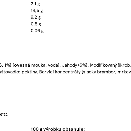
2,1 g
14,5 g
9,2 g
0,5 g
0,06 g
, 1%) [
ovesná
mouka, voda], Jahody (6%), Modifikovaný škrob,
šťovadlo: pektiny, Barvicí koncentráty [sladký brambor, mrkev]
+8°C.
100 g výrobku obsahuje: