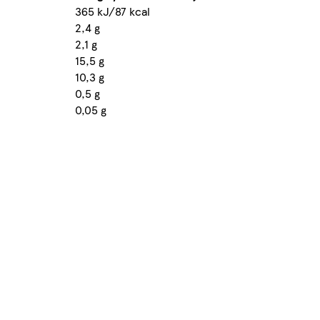
365 kJ/87 kcal
2,4 g
2,1 g
15,5 g
10,3 g
0,5 g
0,05 g