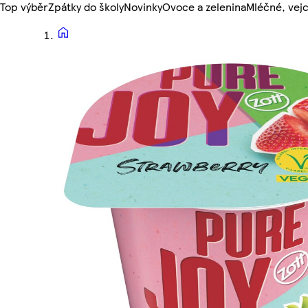
Top výběr
Zpátky do školy
Novinky
Ovoce a zelenina
Mléčné, vejc