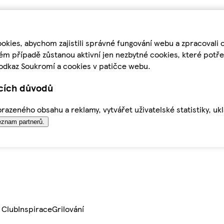
kies, abychom zajistili správné fungování webu a zpracovali 
ém případě zůstanou aktivní jen nezbytné cookies, které pot
odkaz Soukromí a cookies v patičce webu.
ících důvodů
azeného obsahu a reklamy, vytvářet uživatelské statistiky, uk
znam partnerů.
 Club
Inspirace
Grilování