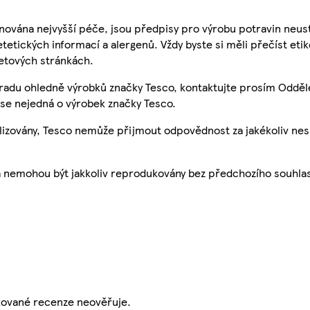
nována nejvyšší péče, jsou předpisy pro výrobu potravin neust
etetických informací a alergenů. Vždy byste si měli přečíst eti
etových stránkách.
 radu ohledně výrobků značky Tesco, kontaktujte prosím Odděl
se nejedná o výrobek značky Tesco.
ualizovány, Tesco nemůže přijmout odpovědnost za jakékoliv ne
a nemohou být jakkoliv reprodukovány bez předchozího souhla
ikované recenze neověřuje.