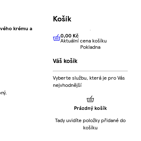
Košík
ového krému a
0,00 Kč
Aktuální cena košíku
0,00 Kč
Aktuální cena košíku
Pokladna
Váš košík
Vyberte službu, která je pro Vás
nejvhodnější
ný.
Prázdný košík
Tady uvidíte položky přidané do
košíku