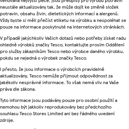
věnována nejvyšší péče, jsou předpisy pro výrobu potravin
neustále aktualizovány tak, že může dojít ke změně složek
potravin, obsahu živin, dietetických informací a alergenů.
Vždy byste si měli přečíst etiketu na výrobku a nespoléhat se
pouze na informace poskytnuté na internetových stránkách.
V případě jakýchkoliv Vašich dotazů nebo potřeby získat radu
ohledně výrobků značky Tesco, kontaktujte prosím Oddělení
pro služby zákazníkům Tesco nebo výrobce daného výrobku,
pokdu se nejedná o výrobek značky Tesco.
I přesto, že jsou informace o výrobcích pravidelně
aktualizovány, Tesco nemůže přijmout odpovědnost za
jakékoliv nesprávné informace. To však nemá vliv na Vaše
práva dle zákona.
Tyto informace jsou podávány pouze pro osobní použití a
nemohou být jakkoliv reprodukovány bez předchozího
souhlasu Tesco Stores Limited ani bez řádného uvedení
zdroje.