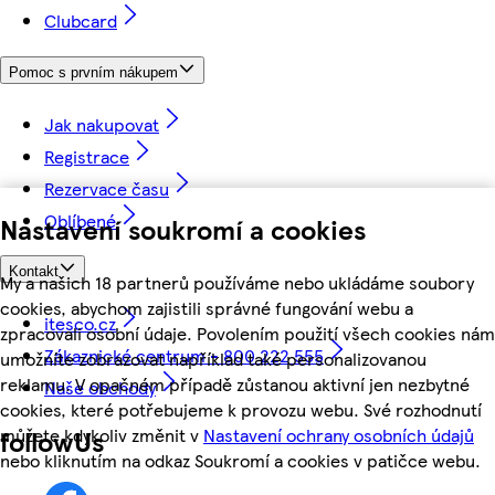
Clubcard
Pomoc s prvním nákupem
Jak nakupovat
Registrace
Rezervace času
Oblíbené
Nastavení soukromí a cookies
Kontakt
My a našich 18 partnerů používáme nebo ukládáme soubory
cookies, abychom zajistili správné fungování webu a
itesco.cz
zpracovali osobní údaje. Povolením použití všech cookies nám
Zákaznické centrum - 800 222 555
umožníte zobrazovat například také personalizovanou
reklamu. V opačném případě zůstanou aktivní jen nezbytné
Naše obchody
cookies, které potřebujeme k provozu webu. Své rozhodnutí
můžete kdykoliv změnit v
Nastavení ochrany osobních údajů
followUs
nebo kliknutím na odkaz Soukromí a cookies v patičce webu.