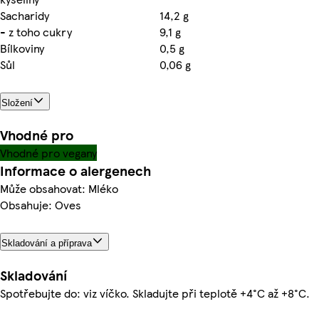
Sacharidy
14,2 g
- z toho cukry
9,1 g
Bílkoviny
0,5 g
Sůl
0,06 g
Složení
Vhodné pro
Vhodné pro vegany
Informace o alergenech
Může obsahovat: Mléko
Obsahuje: Oves
Skladování a příprava
Skladování
Spotřebujte do: viz víčko. Skladujte při teplotě +4°C až +8°C.