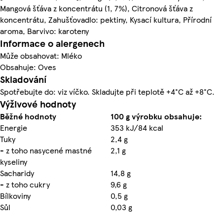
Mangová šťáva z koncentrátu (1, 7%), Citronová šťáva z
koncentrátu, Zahušťovadlo: pektiny, Kysací kultura, Přírodní
aroma, Barvivo: karoteny
Informace o alergenech
Může obsahovat: Mléko
Obsahuje: Oves
Skladování
Spotřebujte do: viz víčko. Skladujte při teplotě +4°C až +8°C.
Výživové hodnoty
Běžné hodnoty
100 g výrobku obsahuje:
Energie
353 kJ/84 kcal
Tuky
2,4 g
- z toho nasycené mastné
2,1 g
kyseliny
Sacharidy
14,8 g
- z toho cukry
9,6 g
Bílkoviny
0,5 g
Sůl
0,03 g