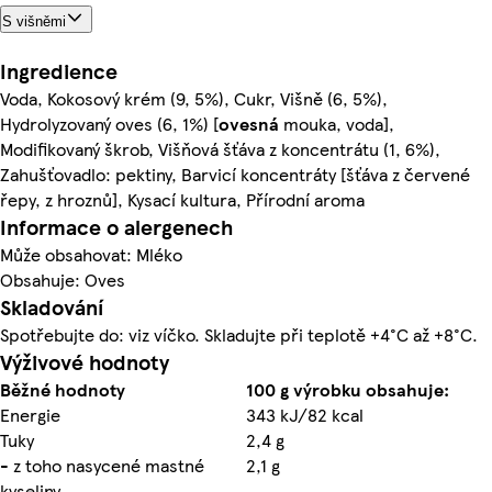
S višněmi
Ingredience
Voda, Kokosový krém (9, 5%), Cukr, Višně (6, 5%),
Hydrolyzovaný oves (6, 1%) [
ovesná
mouka, voda],
Modifikovaný škrob, Višňová šťáva z koncentrátu (1, 6%),
Zahušťovadlo: pektiny, Barvicí koncentráty [šťáva z červené
řepy, z hroznů], Kysací kultura, Přírodní aroma
Informace o alergenech
Může obsahovat: Mléko
Obsahuje: Oves
Skladování
Spotřebujte do: viz víčko. Skladujte při teplotě +4°C až +8°C.
Výživové hodnoty
Běžné hodnoty
100 g výrobku obsahuje:
Energie
343 kJ/82 kcal
Tuky
2,4 g
- z toho nasycené mastné
2,1 g
kyseliny